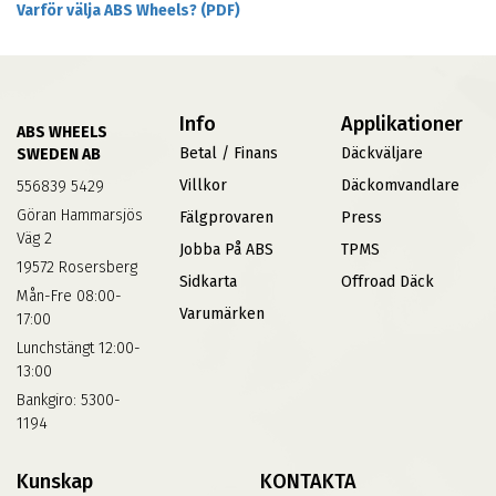
Varför välja ABS Wheels? (PDF)
Info
Applikationer
ABS WHEELS
Betal / Finans
Däckväljare
SWEDEN AB
Villkor
Däckomvandlare
556839 5429
Göran Hammarsjös
Fälgprovaren
Press
Väg 2
Jobba På ABS
TPMS
19572 Rosersberg
Sidkarta
Offroad Däck
Mån-Fre 08:00-
Varumärken
17:00
Lunchstängt 12:00-
13:00
Bankgiro: 5300-
1194
Kunskap
KONTAKTA