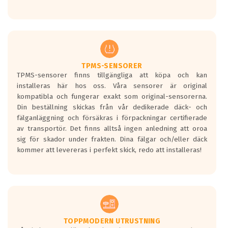
Ett däck med tre svarta vågor uppnår de
europeiska kraven som finns i dagsläget,
men är inte längre tillåtna enligt nya
regelverket som introduceras år 2016.
Ett däck med två svarta vågor är redan
godkända för år 2016 nya regelverk.
TPMS-SENSORER
TPMS-sensorer finns tillgängliga att köpa och kan
Ett däck med en svart våg kommer vara
installeras här hos oss. Våra sensorer är original
minst tre decibel tystare än det
kompatibla och fungerar exakt som original-sensorerna.
regelverk som börjar gälla 2016.
Din beställning skickas från vår dedikerade däck- och
fälganläggning och försäkras i förpackningar certifierade
av transportör. Det finns alltså ingen anledning att oroa
sig för skador under frakten. Dina fälgar och/eller däck
kommer att levereras i perfekt skick, redo att installeras!
TOPPMODERN UTRUSTNING