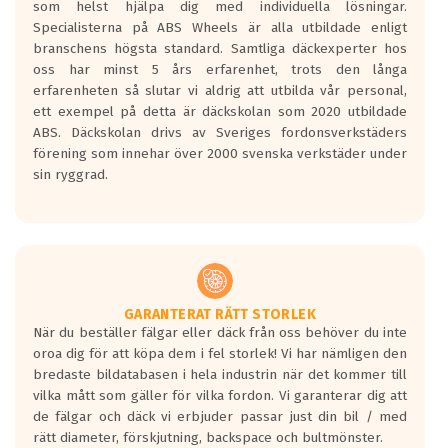
som helst hjälpa dig med individuella lösningar.
den kortaste bromssträckan och F är den
Specialisterna på ABS Wheels är alla utbildade enligt
längsta.
branschens högsta standard. Samtliga däckexperter hos
Inga D eller G betyg delas ut för
oss har minst 5 års erfarenhet, trots den långa
personbilar och lätta lastbilar.
erfarenheten så slutar vi aldrig att utbilda vår personal,
Betyget sätts efter ett test där däcken
ett exempel på detta är däckskolan som 2020 utbildade
skall bromsa in på en väg där det ligger
ABS. Däckskolan drivs av Sveriges fordonsverkstäders
0.5-1.5 mm vatten.
förening som innehar över 2000 svenska verkstäder under
I 80km/h kommer skillnaden på
sin ryggrad.
bromssträckan vara fyra billängder( ca
18meter) mellan däck med betyg A
gentemot F.
Bullernivån:
Vid körning i över 50km/h brukar
rullmotståndets ljud överträffa
GARANTERAT RÄTT STORLEK
När du beställer fälgar eller däck från oss behöver du inte
motorljudet.
oroa dig för att köpa dem i fel storlek! Vi har nämligen den
På däckmärkningen kommer det finnas
bredaste bildatabasen i hela industrin när det kommer till
en symbol av ett däck med vågar. Hög
vilka mått som gäller för vilka fordon. Vi garanterar dig att
bullernivå markeras med svarta vågor
de fälgar och däck vi erbjuder passar just din bil / med
medans de vita vågorna påvisar om det är
rätt diameter, förskjutning, backspace och bultmönster.
ett tyst däck.