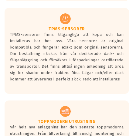
europeiska kraven som finns i dagsläget,
men är inte längre tillåtna enligt nya
regelverket som introduceras år 2016.
Ett däck med två svarta vågor är redan
godkända för år 2016 nya regelverk.
TPMS-SENSORER
TPMS-sensorer finns tillgängliga att köpa och kan
Ett däck med en svart våg kommer vara
installeras här hos oss. Våra sensorer är original
minst tre decibel tystare än det
kompatibla och fungerar exakt som original-sensorerna.
regelverk som börjar gälla 2016.
Din beställning skickas från vår dedikerade däck- och
fälganläggning och försäkras i förpackningar certifierade
av transportör. Det finns alltså ingen anledning att oroa
sig för skador under frakten. Dina fälgar och/eller däck
kommer att levereras i perfekt skick, redo att installeras!
TOPPMODERN UTRUSTNING
Vår helt nya anläggning har den senaste toppmoderna
utrustningen. Från tillverkning till smidig montering och