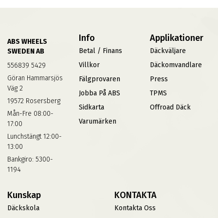
Info
Applikationer
ABS WHEELS
Betal / Finans
Däckväljare
SWEDEN AB
Villkor
Däckomvandlare
556839 5429
Göran Hammarsjös
Fälgprovaren
Press
Väg 2
Jobba På ABS
TPMS
19572 Rosersberg
Sidkarta
Offroad Däck
Mån-Fre 08:00-
Varumärken
17:00
Lunchstängt 12:00-
13:00
Bankgiro: 5300-
1194
Kunskap
KONTAKTA
Däckskola
Kontakta Oss