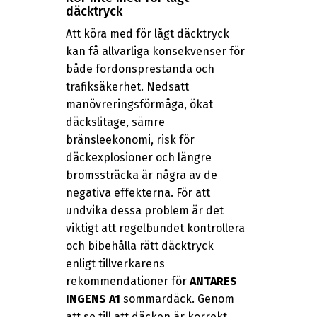
däcktryck
Att köra med för lågt däcktryck
kan få allvarliga konsekvenser för
både fordonsprestanda och
trafiksäkerhet. Nedsatt
manövreringsförmåga, ökat
däckslitage, sämre
bränsleekonomi, risk för
däckexplosioner och längre
bromssträcka är några av de
negativa effekterna. För att
undvika dessa problem är det
viktigt att regelbundet kontrollera
och bibehålla rätt däcktryck
enligt tillverkarens
rekommendationer för
ANTARES
INGENS A1
sommardäck. Genom
att se till att däcken är korrekt