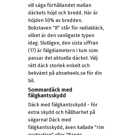
vill säga förhållandet mellan
däckets höjd och bredd. Här är
höjden 50% av bredden.
Bokstaven "R" står för radialdäck,
vilket är den vanligaste typen
idag. Slutligen, den sista siffran
(17) är fälgdiametern i tum som
passar det aktuella däcket. Välj
rätt däck storlek enkelt och
bekvämt på abswheels.se för din
bil.
Sommardäck med
fälgkantsskydd
Däck med fälgkantsskydd - För
extra skydd och hållbarhet på
vägarna! Däck med
fälgkantsskydd, även kallade "rim
protection" eller "flange