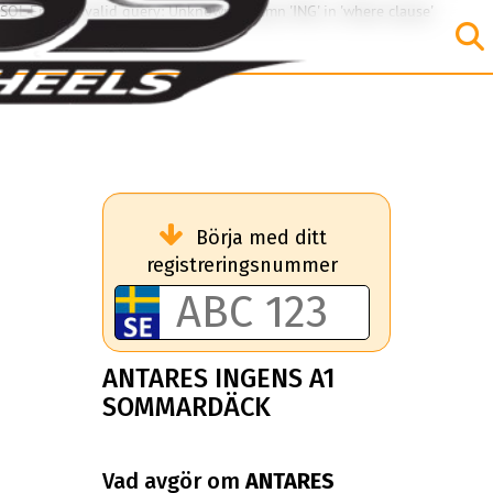
SQL Error: Invalid query: Unknown column 'ING' in 'where clause'
Börja med ditt
registreringsnummer
ANTARES INGENS A1
SOMMARDÄCK
Vad avgör om
ANTARES