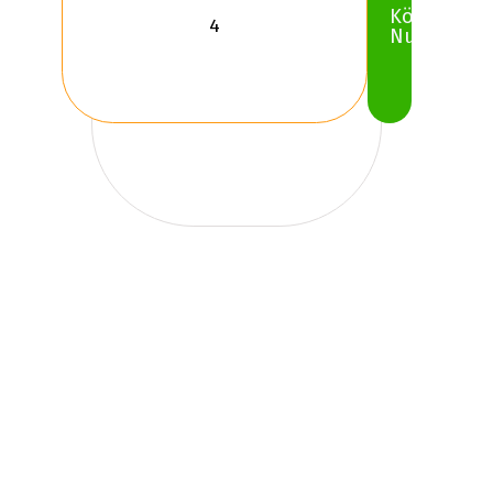
Köp
Nu
SQL Error: Invalid query: Unknown
column 'ING' in 'where clause'
Hur länge räcker ett
ANTARES INGENS A1
sommardäck tillverkat
2026?
I de flesta fall varar ett