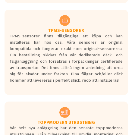
europeiska kraven som finns i dagsläget,
men är inte längre tillåtna enligt nya
regelverket som introduceras år 2016.
Ett däck med två svarta vågor är redan
godkända för år 2016 nya regelverk.
TPMS-SENSORER
TPMS-sensorer finns tillgängliga att köpa och kan
Ett däck med en svart våg kommer vara
installeras här hos oss. Våra sensorer är original
minst tre decibel tystare än det
kompatibla och fungerar exakt som original-sensorerna.
regelverk som börjar gälla 2016.
Din beställning skickas från vår dedikerade däck- och
fälganläggning och försäkras i förpackningar certifierade
av transportör. Det finns alltså ingen anledning att oroa
sig för skador under frakten. Dina fälgar och/eller däck
kommer att levereras i perfekt skick, redo att installeras!
TOPPMODERN UTRUSTNING
Vår helt nya anläggning har den senaste toppmoderna
utrustningen. Från tillverkning till smidig montering och