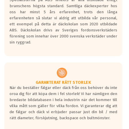
längsta.
branschens högsta standard. Samtliga däckexperter hos
Inga D eller G betyg delas ut för
oss har minst 5 års erfarenhet, trots den långa
personbilar och lätta lastbilar.
erfarenheten så slutar vi aldrig att utbilda vår personal,
Betyget sätts efter ett test där däcken
ett exempel på detta är däckskolan som 2020 utbildade
skall bromsa in på en väg där det ligger
ABS. Däckskolan drivs av Sveriges fordonsverkstäders
0.5-1.5 mm vatten.
förening som innehar över 2000 svenska verkstäder under
I 80km/h kommer skillnaden på
sin ryggrad.
bromssträckan vara fyra billängder( ca
18meter) mellan däck med betyg A
gentemot F.
Bullernivån:
Vid körning i över 50km/h brukar
rullmotståndets ljud överträffa
GARANTERAT RÄTT STORLEK
När du beställer fälgar eller däck från oss behöver du inte
motorljudet.
oroa dig för att köpa dem i fel storlek! Vi har nämligen den
På däckmärkningen kommer det finnas
bredaste bildatabasen i hela industrin när det kommer till
en symbol av ett däck med vågar. Hög
vilka mått som gäller för vilka fordon. Vi garanterar dig att
bullernivå markeras med svarta vågor
de fälgar och däck vi erbjuder passar just din bil / med
medans de vita vågorna påvisar om det är
rätt diameter, förskjutning, backspace och bultmönster.
ett tyst däck.
Ett däck med tre svarta vågor uppnår de