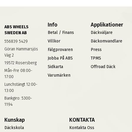
Info
Applikationer
ABS WHEELS
Betal / Finans
Däckväljare
SWEDEN AB
Villkor
Däckomvandlare
556839 5429
Göran Hammarsjös
Fälgprovaren
Press
Väg 2
Jobba På ABS
TPMS
19572 Rosersberg
Sidkarta
Offroad Däck
Mån-Fre 08:00-
Varumärken
17:00
Lunchstängt 12:00-
13:00
Bankgiro: 5300-
1194
Kunskap
KONTAKTA
Däckskola
Kontakta Oss