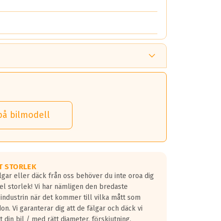
på bilmodell
T STORLEK
lgar eller däck från oss behöver du inte oroa dig
fel storlek! Vi har nämligen den bredaste
 industrin när det kommer till vilka mått som
don. Vi garanterar dig att de fälgar och däck vi
 din bil / med rätt diameter, förskjutning,