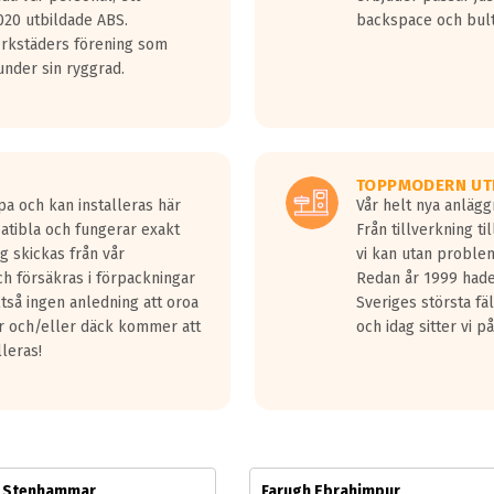
jud överträffa motorljudet.
20 utbildade ABS.
backspace och bul
v ett däck med vågar. Hög bullernivå markeras med svarta vågor
erkstäders förening som
däck.
nder sin ryggrad.
 kraven som finns i dagsläget, men är inte längre tillåtna enligt nya
ör år 2016 nya regelverk.
ecibel tystare än det regelverk som börjar gälla 2016.
TOPPMODERN UT
pa och kan installeras här
Vår helt nya anläg
patibla och fungerar exakt
Från tillverkning t
g skickas från vår
vi kan utan problem
h försäkras i förpackningar
Redan år 1999 hade 
lltså ingen anledning att oroa
Sveriges största fä
ar och/eller däck kommer att
och idag sitter vi 
lleras!
m Stenhammar
Farugh Ebrahimpur