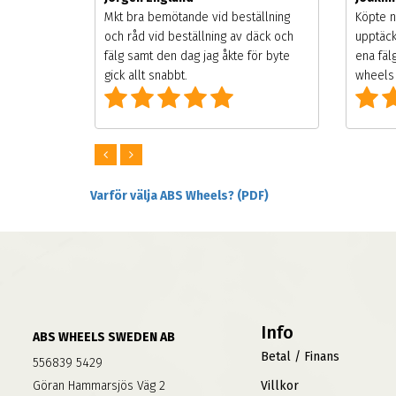
songen.
Mkt bra bemötande vid beställning
Köpte n
g men
och råd vid beställning av däck och
upptäck
digt
fälg samt den dag jag åkte för byte
ena fäl
om alla
gick allt snabbt.
wheels 
Varför välja ABS Wheels? (PDF)
Info
ABS WHEELS SWEDEN AB
Betal / Finans
556839 5429
Göran Hammarsjös Väg 2
Villkor