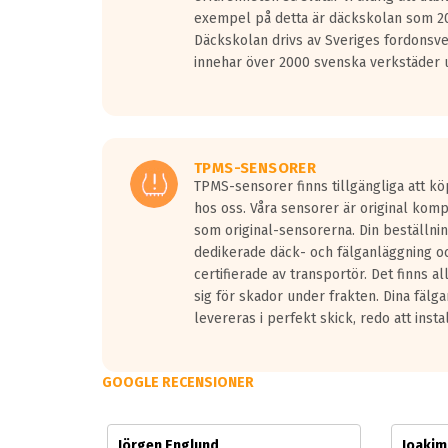
Vid körning i över 50km/h brukar rullmotståndets l
exempel på detta är däckskolan som 20
På däckmärkningen kommer det finnas en symbol a
Däckskolan drivs av Sveriges fordonsv
medans de vita vågorna påvisar om det är ett tyst 
innehar över 2000 svenska verkstäder u
Ett däck med tre svarta vågor uppnår de europeiska
regelverket som introduceras år 2016.
Ett däck med två svarta vågor är redan godkända f
Ett däck med en svart våg kommer vara minst tre d
TPMS-SENSORER
TPMS-sensorer finns tillgängliga att kö
hos oss. Våra sensorer är original kom
som original-sensorerna. Din beställnin
dedikerade däck- och fälganläggning oc
certifierade av transportör. Det finns a
sig för skador under frakten. Dina fälg
levereras i perfekt skick, redo att insta
GOOGLE RECENSIONER
Jörgen Englund
Joaki