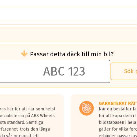
brukningen)
Passar detta däck till min bil?
 rullmotstånd.
brukning än ett klass G däck.
an 50 liter bränsle med ett klass A däck gentemot ett klass G däck.
Sök 
 vilken rutt du kör, samt vilken körstil du använder.
rtaste bromssträckan och F är den längsta.
tta lastbilar.
GARANTERAT RÄT
a in på en väg där det ligger 0.5-1.5 mm vatten.
ns här för att när som helst
När du beställer fä
a fyra billängder( ca 18meter) mellan däck med betyg A gentemot
Specialisterna på ABS Wheels
för att köpa dem i 
sta standard. Samtliga
bildatabasen i hela
rfarenhet, trots den långa
gäller för vilka for
lda vår personal, ett
erbjuder passar just