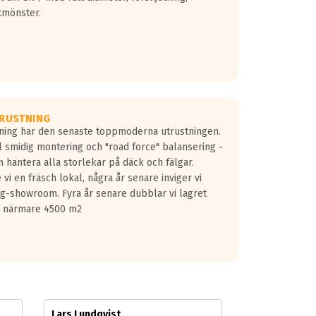
tmönster.
RUSTNING
gning har den senaste toppmoderna utrustningen.
ill smidig montering och "road force" balansering -
 hantera alla storlekar på däck och fälgar.
vi en fräsch lokal, några år senare inviger vi
lg-showroom. Fyra år senare dubblar vi lagret
på närmare 4500 m2
Lars Lundqvist