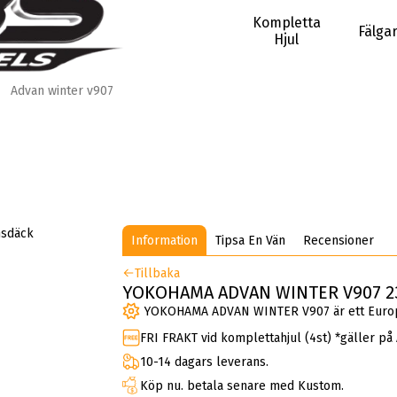
Kompletta
Fälga
Hjul
Advan winter v907
Information
Tipsa En Vän
Recensioner
Tillbaka
YOKOHAMA ADVAN WINTER V907 23
YOKOHAMA ADVAN WINTER V907 är ett Europe
FRI FRAKT vid komplettahjul (4st) *gäller på
10-14 dagars leverans.
Köp nu. betala senare med Kustom.