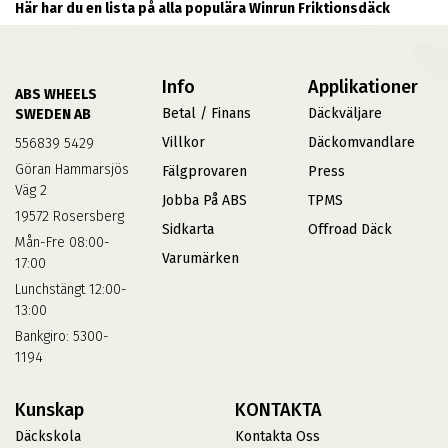
Här har du en lista på alla populära Winrun Friktionsdäck
Info
Applikationer
ABS WHEELS
Betal / Finans
Däckväljare
SWEDEN AB
Villkor
Däckomvandlare
556839 5429
Göran Hammarsjös
Fälgprovaren
Press
Väg 2
Jobba På ABS
TPMS
19572 Rosersberg
Sidkarta
Offroad Däck
Mån-Fre 08:00-
Varumärken
17:00
Lunchstängt 12:00-
13:00
Bankgiro: 5300-
1194
Kunskap
KONTAKTA
Däckskola
Kontakta Oss