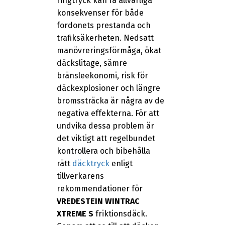
ringtryck kan få allvarliga
konsekvenser för både
fordonets prestanda och
trafiksäkerheten. Nedsatt
manövreringsförmåga, ökat
däckslitage, sämre
bränsleekonomi, risk för
däckexplosioner och längre
bromssträcka är några av de
negativa effekterna. För att
undvika dessa problem är
det viktigt att regelbundet
kontrollera och bibehålla
rätt
däcktryck
enligt
tillverkarens
rekommendationer för
VREDESTEIN WINTRAC
XTREME S
friktionsdäck.