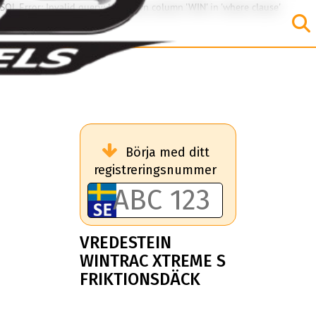
SQL Error: Invalid query: Unknown column 'WIN' in 'where clause'
Börja med ditt
registreringsnummer
VREDESTEIN
WINTRAC XTREME S
FRIKTIONSDÄCK