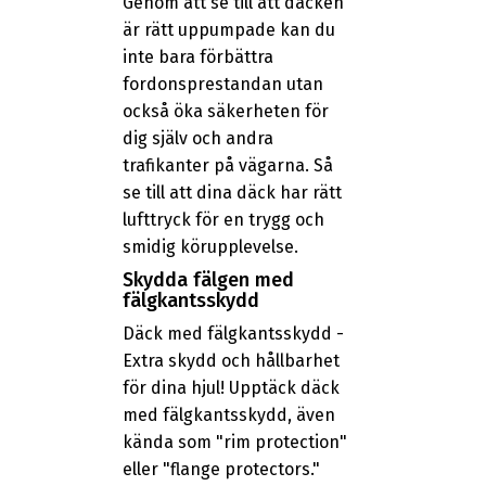
Genom att se till att däcken
är rätt uppumpade kan du
inte bara förbättra
fordonsprestandan utan
också öka säkerheten för
dig själv och andra
trafikanter på vägarna. Så
se till att dina däck har rätt
lufttryck för en trygg och
smidig körupplevelse.
Skydda fälgen med
fälgkantsskydd
Däck med fälgkantsskydd -
Extra skydd och hållbarhet
för dina hjul! Upptäck däck
med fälgkantsskydd, även
kända som "rim protection"
eller "flange protectors."