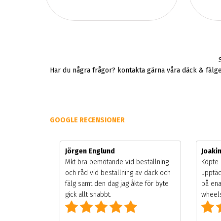
Har du några frågor? kontakta gärna våra däck & fälg
GOOGLE RECENSIONER
Jörgen Englund
Joaki
gsäsongen.
Mkt bra bemötande vid beställning
Köpte 
ning men
och råd vid beställning av däck och
upptäc
 väldigt
fälg samt den dag jag åkte för byte
på ena
g som alla
gick allt snabbt.
wheels