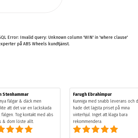
SQL Error: Invalid query: Unknown column 'WIN' in 'where clause'
experter på ABS Wheels kundtjänst.
m Stenhammar
Farugh Ebrahimpur
nya fälgar & däck men
Kunniga med snabb leverans och 
kte att det var en lackskada
hade det lägsta priset på mina
 fälgen. Tog kontakt med abs
vinterhjul. Inget att klaga bara
 & dom löste allt.
rekommendera.