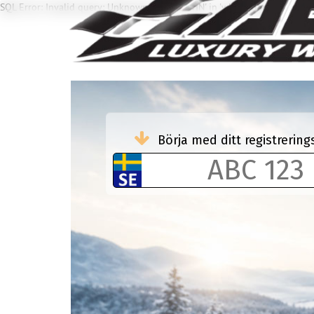
SQL Error: Invalid query: Unknown column 'WIN' in 'where clause'
Börja med ditt registreri