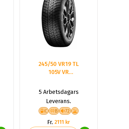
245/50 VR19 TL
105V VR
WINTRAC PRO+
XL
5 Arbetsdagars
Leverans.
C
B
72
Fr.
2111 kr