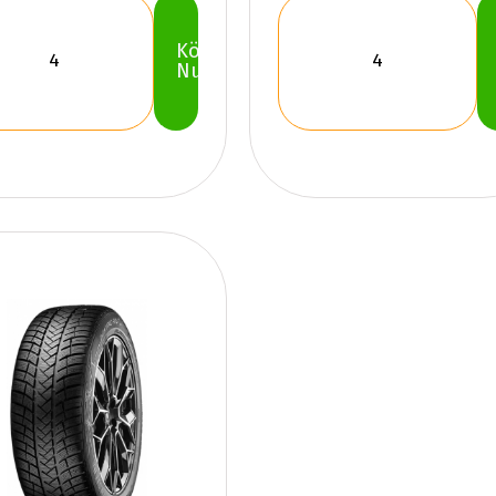
Köp
Nu