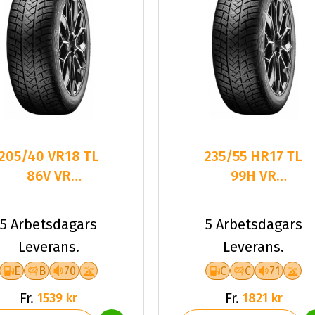
205/40 VR18 TL
235/55 HR17 TL
86V VR
99H VR
WINTRAC PRO+
WINTRAC PRO+
XL
5 Arbetsdagars
5 Arbetsdagars
Leverans.
Leverans.
E
B
70
C
C
71
Fr.
Fr.
1539 kr
1821 kr