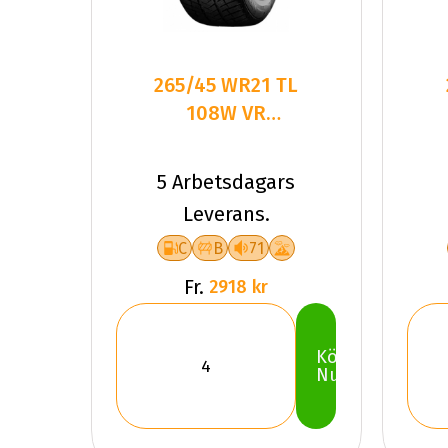
265/45 WR21 TL
108W VR
WINTRAC PRO+
XL
5 Arbetsdagars
Leverans.
C
B
71
Fr.
2918 kr
Köp
Nu