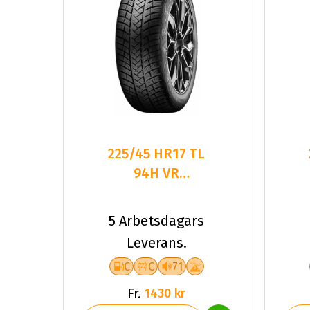
225/45 HR17 TL
94H VR
WINTRAC PRO+
XL
5 Arbetsdagars
Leverans.
C
C
71
Fr.
1430 kr