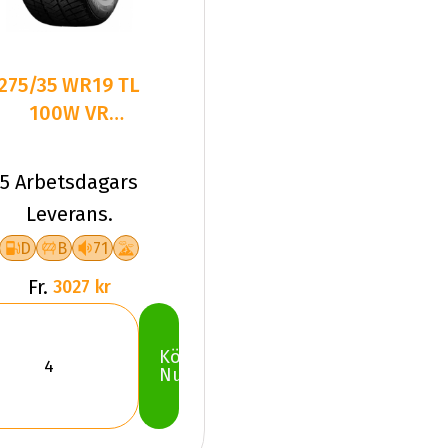
275/35 WR19 TL
100W VR
WINTRAC PRO+
XL
5 Arbetsdagars
Leverans.
D
B
71
Fr.
3027 kr
Köp
Nu