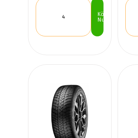
Köp
Nu