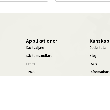
Applikationer
Kunskap
Däckväljare
Däckskola
Däckomvandlare
Blog
Press
FAQs
TPMS
Information
Fälgar
Offroad Däck
ABS360