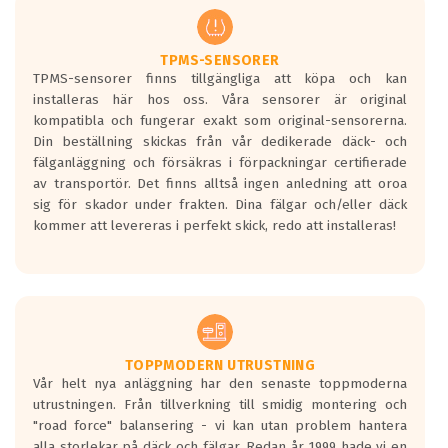
regelverket som introduceras år 2016.
Ett däck med två svarta vågor är redan
godkända för år 2016 nya regelverk.
TPMS-SENSORER
TPMS-sensorer finns tillgängliga att köpa och kan
Ett däck med en svart våg kommer vara
installeras här hos oss. Våra sensorer är original
minst tre decibel tystare än det
kompatibla och fungerar exakt som original-sensorerna.
regelverk som börjar gälla 2016.
Din beställning skickas från vår dedikerade däck- och
fälganläggning och försäkras i förpackningar certifierade
av transportör. Det finns alltså ingen anledning att oroa
sig för skador under frakten. Dina fälgar och/eller däck
kommer att levereras i perfekt skick, redo att installeras!
TOPPMODERN UTRUSTNING
Vår helt nya anläggning har den senaste toppmoderna
utrustningen. Från tillverkning till smidig montering och
"road force" balansering - vi kan utan problem hantera
alla storlekar på däck och fälgar. Redan år 1999 hade vi en