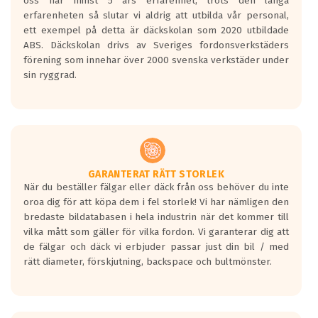
oss har minst 5 års erfarenhet, trots den långa
personbilar och lätta lastbilar.
erfarenheten så slutar vi aldrig att utbilda vår personal,
Betyget sätts efter ett test där däcken
ett exempel på detta är däckskolan som 2020 utbildade
skall bromsa in på en väg där det ligger
ABS. Däckskolan drivs av Sveriges fordonsverkstäders
0.5-1.5 mm vatten.
förening som innehar över 2000 svenska verkstäder under
I 80km/h kommer skillnaden på
sin ryggrad.
bromssträckan vara fyra billängder( ca
18meter) mellan däck med betyg A
gentemot F.
Bullernivån:
Vid körning i över 50km/h brukar
rullmotståndets ljud överträffa
GARANTERAT RÄTT STORLEK
När du beställer fälgar eller däck från oss behöver du inte
motorljudet.
oroa dig för att köpa dem i fel storlek! Vi har nämligen den
På däckmärkningen kommer det finnas
bredaste bildatabasen i hela industrin när det kommer till
en symbol av ett däck med vågar. Hög
vilka mått som gäller för vilka fordon. Vi garanterar dig att
bullernivå markeras med svarta vågor
de fälgar och däck vi erbjuder passar just din bil / med
medans de vita vågorna påvisar om det är
rätt diameter, förskjutning, backspace och bultmönster.
ett tyst däck.
Ett däck med tre svarta vågor uppnår de
europeiska kraven som finns i dagsläget,
men är inte längre tillåtna enligt nya