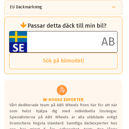
EU Däckmärkning
Rullmotstånd (Som har en inverkan på
Passar detta däck till min bil?
bränsleförbrukningen)
Det ska vara en betygsskala från klass A
till G för rullmotstånd.
Ett klass A däck kommer ha 6,5% bättre
bränsleförbrukning än ett klass G däck.
Det betyder att om man kör 10,000 km,
Sök på bilmodell
så sparar man 50 liter bränsle med ett
klass A däck gentemot ett klass G däck.
Detta är genomsnittet; beroende på väg
underlaget, vilken rutt du kör, samt
vilken körstil du använder.
Våtgrepp egenskaper:
IN-HOUSE EXPERTER
Vårt dedikerade team på ABS Wheels finns här för att när
Betygsskalan är satt A till F. Där A påvisar
som helst hjälpa dig med individuella lösningar.
den kortaste bromssträckan och F är den
Specialisterna på ABS Wheels är alla utbildade enligt
längsta.
branschens högsta standard. Samtliga däckexperter hos
Inga D eller G betyg delas ut för