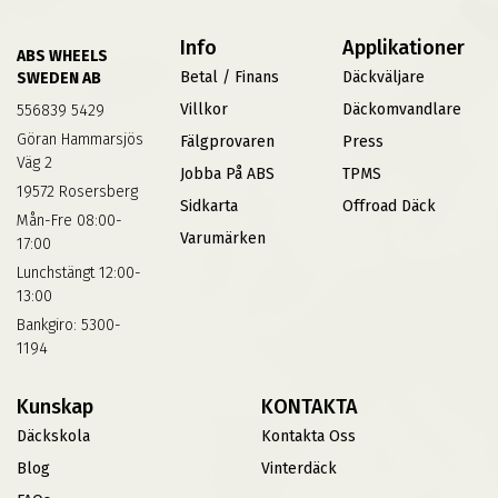
Info
Applikationer
ABS WHEELS
Betal / Finans
Däckväljare
SWEDEN AB
Villkor
Däckomvandlare
556839 5429
Göran Hammarsjös
Fälgprovaren
Press
Väg 2
Jobba På ABS
TPMS
19572 Rosersberg
Sidkarta
Offroad Däck
Mån-Fre 08:00-
Varumärken
17:00
Lunchstängt 12:00-
13:00
Bankgiro: 5300-
1194
Kunskap
KONTAKTA
Däckskola
Kontakta Oss
Blog
Vinterdäck