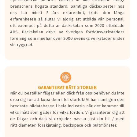
längsta.
branschens högsta standard. Samtliga däckexperter hos
Inga D eller G betyg delas ut för
oss har minst 5 års erfarenhet, trots den långa
personbilar och lätta lastbilar.
erfarenheten så slutar vi aldrig att utbilda vår personal,
Betyget sätts efter ett test där däcken
ett exempel på detta är däckskolan som 2020 utbildade
skall bromsa in på en väg där det ligger
ABS. Däckskolan drivs av Sveriges fordonsverkstäders
0.5-1.5 mm vatten.
förening som innehar över 2000 svenska verkstäder under
I 80km/h kommer skillnaden på
sin ryggrad.
bromssträckan vara fyra billängder( ca
18meter) mellan däck med betyg A
gentemot F.
Bullernivån:
Vid körning i över 50km/h brukar
rullmotståndets ljud överträffa
GARANTERAT RÄTT STORLEK
När du beställer fälgar eller däck från oss behöver du inte
motorljudet.
oroa dig för att köpa dem i fel storlek! Vi har nämligen den
På däckmärkningen kommer det finnas
bredaste bildatabasen i hela industrin när det kommer till
en symbol av ett däck med vågar. Hög
vilka mått som gäller för vilka fordon. Vi garanterar dig att
bullernivå markeras med svarta vågor
de fälgar och däck vi erbjuder passar just din bil / med
medans de vita vågorna påvisar om det är
rätt diameter, förskjutning, backspace och bultmönster.
ett tyst däck.
Ett däck med tre svarta vågor uppnår de