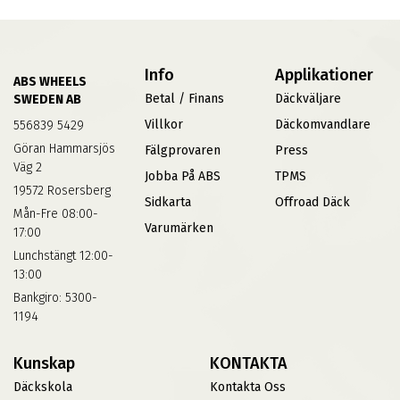
Info
Applikationer
ABS WHEELS
Betal / Finans
Däckväljare
SWEDEN AB
Villkor
Däckomvandlare
556839 5429
Göran Hammarsjös
Fälgprovaren
Press
Väg 2
Jobba På ABS
TPMS
19572 Rosersberg
Sidkarta
Offroad Däck
Mån-Fre 08:00-
Varumärken
17:00
Lunchstängt 12:00-
13:00
Bankgiro: 5300-
1194
Kunskap
KONTAKTA
Däckskola
Kontakta Oss