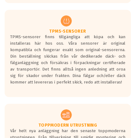
europeiska kraven som finns i dagsläget,
men är inte längre tillåtna enligt nya
regelverket som introduceras år 2016.
Ett däck med två svarta vågor är redan
godkända för år 2016 nya regelverk.
TPMS-SENSORER
TPMS-sensorer finns tillgängliga att köpa och kan
Ett däck med en svart våg kommer vara
installeras här hos oss. Våra sensorer är original
minst tre decibel tystare än det
kompatibla och fungerar exakt som original-sensorerna.
regelverk som börjar gälla 2016.
Din beställning skickas från vår dedikerade däck- och
fälganläggning och försäkras i förpackningar certifierade
av transportör. Det finns alltså ingen anledning att oroa
sig för skador under frakten. Dina fälgar och/eller däck
kommer att levereras i perfekt skick, redo att installeras!
TOPPMODERN UTRUSTNING
Vår helt nya anläggning har den senaste toppmoderna
utrustningen. Från tillverkning till smidig montering och