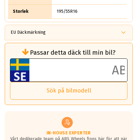
Storlek
195/55R16
EU Däckmärkning
Rullmotstånd (Som har en inverkan på
Passar detta däck till min bil?
bränsleförbrukningen)
Det ska vara en betygsskala från klass A
till G för rullmotstånd.
Ett klass A däck kommer ha 6,5% bättre
bränsleförbrukning än ett klass G däck.
Det betyder att om man kör 10,000 km,
Sök på bilmodell
så sparar man 50 liter bränsle med ett
klass A däck gentemot ett klass G däck.
Detta är genomsnittet; beroende på väg
underlaget, vilken rutt du kör, samt
vilken körstil du använder.
Våtgrepp egenskaper:
IN-HOUSE EXPERTER
Vårt dedikerade team på ABS Wheels finns här för att när