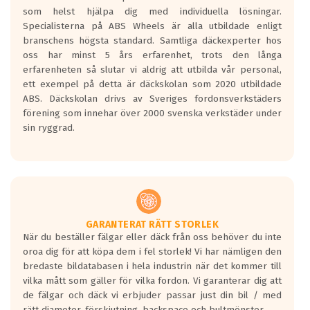
Betygsskalan är satt A till F. Där A påvisar
som helst hjälpa dig med individuella lösningar.
den kortaste bromssträckan och F är den
Specialisterna på ABS Wheels är alla utbildade enligt
längsta.
branschens högsta standard. Samtliga däckexperter hos
Inga D eller G betyg delas ut för
oss har minst 5 års erfarenhet, trots den långa
personbilar och lätta lastbilar.
erfarenheten så slutar vi aldrig att utbilda vår personal,
Betyget sätts efter ett test där däcken
ett exempel på detta är däckskolan som 2020 utbildade
skall bromsa in på en väg där det ligger
ABS. Däckskolan drivs av Sveriges fordonsverkstäders
0.5-1.5 mm vatten.
förening som innehar över 2000 svenska verkstäder under
I 80km/h kommer skillnaden på
sin ryggrad.
bromssträckan vara fyra billängder( ca
18meter) mellan däck med betyg A
gentemot F.
Bullernivån:
Vid körning i över 50km/h brukar
rullmotståndets ljud överträffa
GARANTERAT RÄTT STORLEK
När du beställer fälgar eller däck från oss behöver du inte
motorljudet.
oroa dig för att köpa dem i fel storlek! Vi har nämligen den
På däckmärkningen kommer det finnas
bredaste bildatabasen i hela industrin när det kommer till
en symbol av ett däck med vågar. Hög
vilka mått som gäller för vilka fordon. Vi garanterar dig att
bullernivå markeras med svarta vågor
de fälgar och däck vi erbjuder passar just din bil / med
medans de vita vågorna påvisar om det är
rätt diameter, förskjutning, backspace och bultmönster.