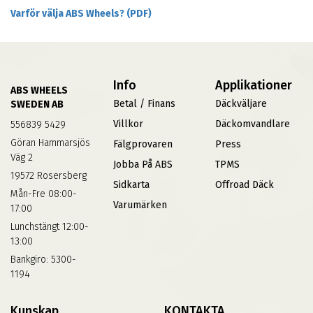
Varför välja ABS Wheels? (PDF)
Info
Applikationer
ABS WHEELS
Betal / Finans
Däckväljare
SWEDEN AB
Villkor
Däckomvandlare
556839 5429
Göran Hammarsjös
Fälgprovaren
Press
Väg 2
Jobba På ABS
TPMS
19572 Rosersberg
Sidkarta
Offroad Däck
Mån-Fre 08:00-
Varumärken
17:00
Lunchstängt 12:00-
13:00
Bankgiro: 5300-
1194
Kunskap
KONTAKTA