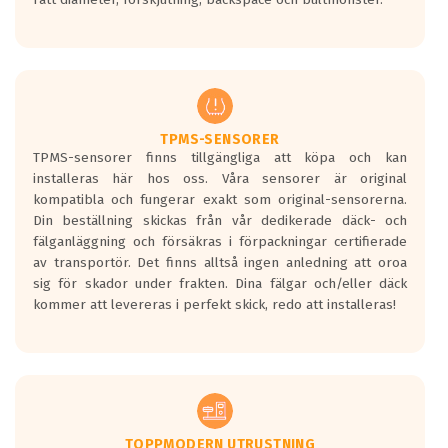
ett tyst däck.
Ett däck med tre svarta vågor uppnår de
europeiska kraven som finns i dagsläget,
men är inte längre tillåtna enligt nya
regelverket som introduceras år 2016.
Ett däck med två svarta vågor är redan
godkända för år 2016 nya regelverk.
TPMS-SENSORER
TPMS-sensorer finns tillgängliga att köpa och kan
Ett däck med en svart våg kommer vara
installeras här hos oss. Våra sensorer är original
minst tre decibel tystare än det
kompatibla och fungerar exakt som original-sensorerna.
regelverk som börjar gälla 2016.
Din beställning skickas från vår dedikerade däck- och
fälganläggning och försäkras i förpackningar certifierade
av transportör. Det finns alltså ingen anledning att oroa
sig för skador under frakten. Dina fälgar och/eller däck
kommer att levereras i perfekt skick, redo att installeras!
TOPPMODERN UTRUSTNING