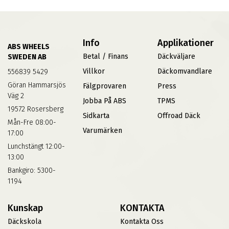
Info
Applikationer
ABS WHEELS
Betal / Finans
Däckväljare
SWEDEN AB
Villkor
Däckomvandlare
556839 5429
Göran Hammarsjös
Fälgprovaren
Press
Väg 2
Jobba På ABS
TPMS
19572 Rosersberg
Sidkarta
Offroad Däck
Mån-Fre 08:00-
Varumärken
17:00
Lunchstängt 12:00-
13:00
Bankgiro: 5300-
1194
Kunskap
KONTAKTA
Däckskola
Kontakta Oss