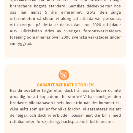
längsta.
branschens högsta standard. Samtliga däckexperter hos
Inga D eller G betyg delas ut för
oss har minst 5 års erfarenhet, trots den långa
personbilar och lätta lastbilar.
erfarenheten så slutar vi aldrig att utbilda vår personal,
Betyget sätts efter ett test där däcken
ett exempel på detta är däckskolan som 2020 utbildade
skall bromsa in på en väg där det ligger
ABS. Däckskolan drivs av Sveriges fordonsverkstäders
0.5-1.5 mm vatten.
förening som innehar över 2000 svenska verkstäder under
I 80km/h kommer skillnaden på
sin ryggrad.
bromssträckan vara fyra billängder( ca
18meter) mellan däck med betyg A
gentemot F.
Bullernivån:
Vid körning i över 50km/h brukar
rullmotståndets ljud överträffa
GARANTERAT RÄTT STORLEK
När du beställer fälgar eller däck från oss behöver du inte
motorljudet.
oroa dig för att köpa dem i fel storlek! Vi har nämligen den
På däckmärkningen kommer det finnas
bredaste bildatabasen i hela industrin när det kommer till
en symbol av ett däck med vågar. Hög
vilka mått som gäller för vilka fordon. Vi garanterar dig att
bullernivå markeras med svarta vågor
de fälgar och däck vi erbjuder passar just din bil / med
medans de vita vågorna påvisar om det är
rätt diameter, förskjutning, backspace och bultmönster.
ett tyst däck.
Ett däck med tre svarta vågor uppnår de