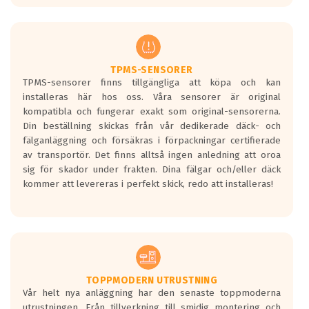
europeiska kraven som finns i dagsläget,
men är inte längre tillåtna enligt nya
regelverket som introduceras år 2016.
Ett däck med två svarta vågor är redan
godkända för år 2016 nya regelverk.
TPMS-SENSORER
TPMS-sensorer finns tillgängliga att köpa och kan
Ett däck med en svart våg kommer vara
installeras här hos oss. Våra sensorer är original
minst tre decibel tystare än det
kompatibla och fungerar exakt som original-sensorerna.
regelverk som börjar gälla 2016.
Din beställning skickas från vår dedikerade däck- och
fälganläggning och försäkras i förpackningar certifierade
av transportör. Det finns alltså ingen anledning att oroa
sig för skador under frakten. Dina fälgar och/eller däck
kommer att levereras i perfekt skick, redo att installeras!
TOPPMODERN UTRUSTNING
Vår helt nya anläggning har den senaste toppmoderna
utrustningen. Från tillverkning till smidig montering och