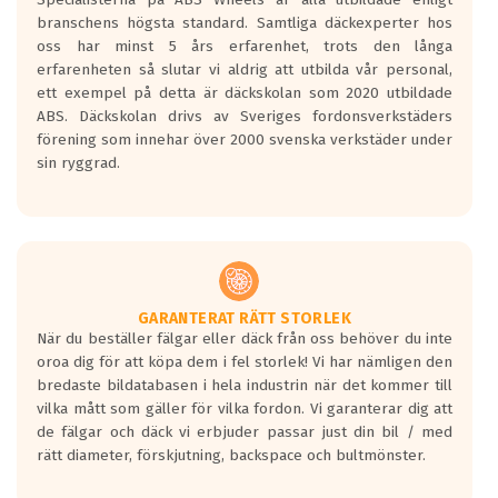
längsta.
branschens högsta standard. Samtliga däckexperter hos
Inga D eller G betyg delas ut för
oss har minst 5 års erfarenhet, trots den långa
personbilar och lätta lastbilar.
erfarenheten så slutar vi aldrig att utbilda vår personal,
Betyget sätts efter ett test där däcken
ett exempel på detta är däckskolan som 2020 utbildade
skall bromsa in på en väg där det ligger
ABS. Däckskolan drivs av Sveriges fordonsverkstäders
0.5-1.5 mm vatten.
förening som innehar över 2000 svenska verkstäder under
I 80km/h kommer skillnaden på
sin ryggrad.
bromssträckan vara fyra billängder( ca
18meter) mellan däck med betyg A
gentemot F.
Bullernivån:
Vid körning i över 50km/h brukar
rullmotståndets ljud överträffa
GARANTERAT RÄTT STORLEK
När du beställer fälgar eller däck från oss behöver du inte
motorljudet.
oroa dig för att köpa dem i fel storlek! Vi har nämligen den
På däckmärkningen kommer det finnas
bredaste bildatabasen i hela industrin när det kommer till
en symbol av ett däck med vågar. Hög
vilka mått som gäller för vilka fordon. Vi garanterar dig att
bullernivå markeras med svarta vågor
de fälgar och däck vi erbjuder passar just din bil / med
medans de vita vågorna påvisar om det är
rätt diameter, förskjutning, backspace och bultmönster.
ett tyst däck.
Ett däck med tre svarta vågor uppnår de