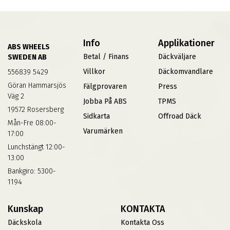
Info
Applikationer
ABS WHEELS
Betal / Finans
Däckväljare
SWEDEN AB
Villkor
Däckomvandlare
556839 5429
Göran Hammarsjös
Fälgprovaren
Press
Väg 2
Jobba På ABS
TPMS
19572 Rosersberg
Sidkarta
Offroad Däck
Mån-Fre 08:00-
Varumärken
17:00
Lunchstängt 12:00-
13:00
Bankgiro: 5300-
1194
Kunskap
KONTAKTA
Däckskola
Kontakta Oss