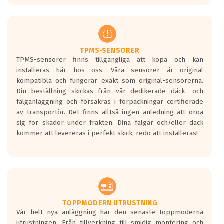
europeiska kraven som finns i dagsläget,
men är inte längre tillåtna enligt nya
regelverket som introduceras år 2016.
Ett däck med två svarta vågor är redan
godkända för år 2016 nya regelverk.
TPMS-SENSORER
TPMS-sensorer finns tillgängliga att köpa och kan
Ett däck med en svart våg kommer vara
installeras här hos oss. Våra sensorer är original
minst tre decibel tystare än det
kompatibla och fungerar exakt som original-sensorerna.
regelverk som börjar gälla 2016.
Din beställning skickas från vår dedikerade däck- och
fälganläggning och försäkras i förpackningar certifierade
av transportör. Det finns alltså ingen anledning att oroa
sig för skador under frakten. Dina fälgar och/eller däck
kommer att levereras i perfekt skick, redo att installeras!
TOPPMODERN UTRUSTNING
Vår helt nya anläggning har den senaste toppmoderna
utrustningen. Från tillverkning till smidig montering och