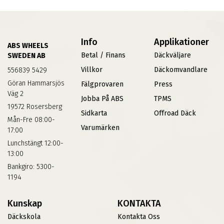
Info
Applikationer
ABS WHEELS
Betal / Finans
Däckväljare
SWEDEN AB
Villkor
Däckomvandlare
556839 5429
Göran Hammarsjös
Fälgprovaren
Press
Väg 2
Jobba På ABS
TPMS
19572 Rosersberg
Sidkarta
Offroad Däck
Mån-Fre 08:00-
Varumärken
17:00
Lunchstängt 12:00-
13:00
Bankgiro: 5300-
1194
Kunskap
KONTAKTA
Däckskola
Kontakta Oss