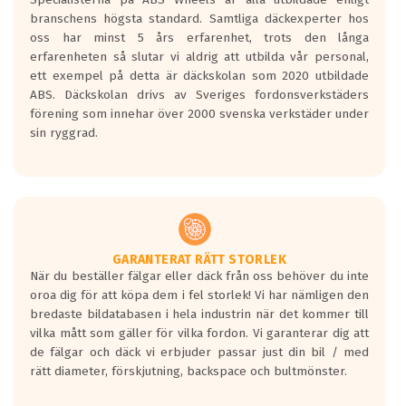
längsta.
branschens högsta standard. Samtliga däckexperter hos
Inga D eller G betyg delas ut för
oss har minst 5 års erfarenhet, trots den långa
personbilar och lätta lastbilar.
erfarenheten så slutar vi aldrig att utbilda vår personal,
Betyget sätts efter ett test där däcken
ett exempel på detta är däckskolan som 2020 utbildade
skall bromsa in på en väg där det ligger
ABS. Däckskolan drivs av Sveriges fordonsverkstäders
0.5-1.5 mm vatten.
förening som innehar över 2000 svenska verkstäder under
I 80km/h kommer skillnaden på
sin ryggrad.
bromssträckan vara fyra billängder( ca
18meter) mellan däck med betyg A
gentemot F.
Bullernivån:
Vid körning i över 50km/h brukar
rullmotståndets ljud överträffa
GARANTERAT RÄTT STORLEK
När du beställer fälgar eller däck från oss behöver du inte
motorljudet.
oroa dig för att köpa dem i fel storlek! Vi har nämligen den
På däckmärkningen kommer det finnas
bredaste bildatabasen i hela industrin när det kommer till
en symbol av ett däck med vågar. Hög
vilka mått som gäller för vilka fordon. Vi garanterar dig att
bullernivå markeras med svarta vågor
de fälgar och däck vi erbjuder passar just din bil / med
medans de vita vågorna påvisar om det är
rätt diameter, förskjutning, backspace och bultmönster.
ett tyst däck.
Ett däck med tre svarta vågor uppnår de