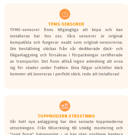
men är inte längre tillåtna enligt nya
regelverket som introduceras år 2016.
Ett däck med två svarta vågor är redan
godkända för år 2016 nya regelverk.
TPMS-SENSORER
TPMS-sensorer finns tillgängliga att köpa och kan
Ett däck med en svart våg kommer vara
installeras här hos oss. Våra sensorer är original
minst tre decibel tystare än det
kompatibla och fungerar exakt som original-sensorerna.
regelverk som börjar gälla 2016.
Din beställning skickas från vår dedikerade däck- och
fälganläggning och försäkras i förpackningar certifierade
av transportör. Det finns alltså ingen anledning att oroa
sig för skador under frakten. Dina fälgar och/eller däck
kommer att levereras i perfekt skick, redo att installeras!
TOPPMODERN UTRUSTNING
Vår helt nya anläggning har den senaste toppmoderna
utrustningen. Från tillverkning till smidig montering och
"road force" balansering - vi kan utan problem hantera