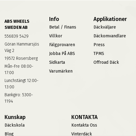
Info
Applikationer
ABS WHEELS
Betal / Finans
Däckväljare
SWEDEN AB
Villkor
Däckomvandlare
556839 5429
Göran Hammarsjös
Fälgprovaren
Press
Väg 2
Jobba På ABS
TPMS
19572 Rosersberg
Sidkarta
Offroad Däck
Mån-Fre 08:00-
Varumärken
17:00
Lunchstängt 12:00-
13:00
Bankgiro: 5300-
1194
Kunskap
KONTAKTA
Däckskola
Kontakta Oss
Blog
Vinterdäck