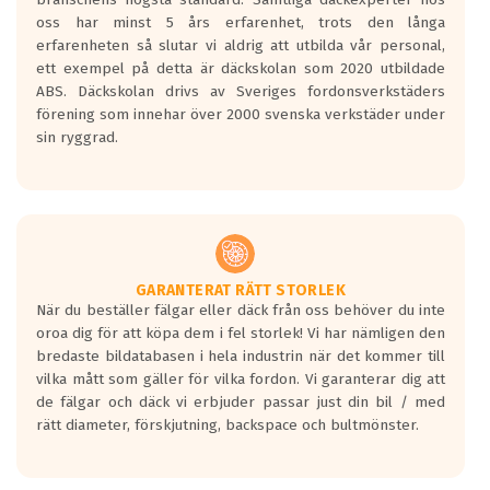
Inga D eller G betyg delas ut för
oss har minst 5 års erfarenhet, trots den långa
personbilar och lätta lastbilar.
erfarenheten så slutar vi aldrig att utbilda vår personal,
Betyget sätts efter ett test där däcken
ett exempel på detta är däckskolan som 2020 utbildade
skall bromsa in på en väg där det ligger
ABS. Däckskolan drivs av Sveriges fordonsverkstäders
0.5-1.5 mm vatten.
förening som innehar över 2000 svenska verkstäder under
I 80km/h kommer skillnaden på
sin ryggrad.
bromssträckan vara fyra billängder( ca
18meter) mellan däck med betyg A
gentemot F.
Bullernivån:
Vid körning i över 50km/h brukar
rullmotståndets ljud överträffa
GARANTERAT RÄTT STORLEK
När du beställer fälgar eller däck från oss behöver du inte
motorljudet.
oroa dig för att köpa dem i fel storlek! Vi har nämligen den
På däckmärkningen kommer det finnas
bredaste bildatabasen i hela industrin när det kommer till
en symbol av ett däck med vågar. Hög
vilka mått som gäller för vilka fordon. Vi garanterar dig att
bullernivå markeras med svarta vågor
de fälgar och däck vi erbjuder passar just din bil / med
medans de vita vågorna påvisar om det är
rätt diameter, förskjutning, backspace och bultmönster.
ett tyst däck.
Ett däck med tre svarta vågor uppnår de
europeiska kraven som finns i dagsläget,