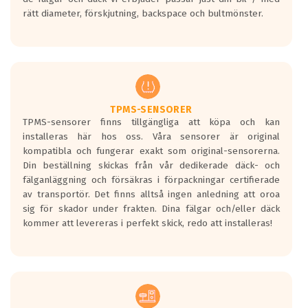
medans de vita vågorna påvisar om det är
rätt diameter, förskjutning, backspace och bultmönster.
ett tyst däck.
Ett däck med tre svarta vågor uppnår de
europeiska kraven som finns i dagsläget,
men är inte längre tillåtna enligt nya
regelverket som introduceras år 2016.
Ett däck med två svarta vågor är redan
godkända för år 2016 nya regelverk.
TPMS-SENSORER
TPMS-sensorer finns tillgängliga att köpa och kan
Ett däck med en svart våg kommer vara
installeras här hos oss. Våra sensorer är original
minst tre decibel tystare än det
kompatibla och fungerar exakt som original-sensorerna.
regelverk som börjar gälla 2016.
Din beställning skickas från vår dedikerade däck- och
fälganläggning och försäkras i förpackningar certifierade
av transportör. Det finns alltså ingen anledning att oroa
sig för skador under frakten. Dina fälgar och/eller däck
kommer att levereras i perfekt skick, redo att installeras!