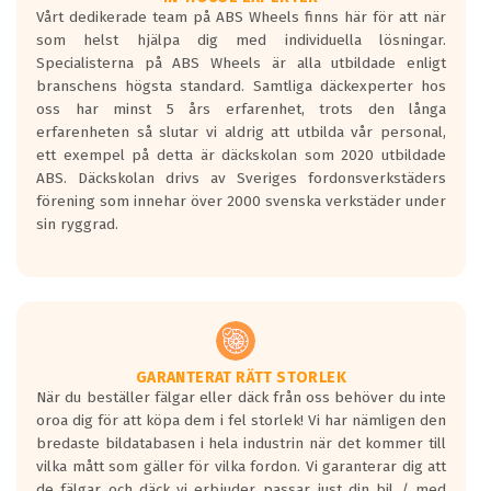
Vårt dedikerade team på ABS Wheels finns här för att när
Betygsskalan är satt A till F. Där A påvisar
som helst hjälpa dig med individuella lösningar.
den kortaste bromssträckan och F är den
Specialisterna på ABS Wheels är alla utbildade enligt
längsta.
branschens högsta standard. Samtliga däckexperter hos
Inga D eller G betyg delas ut för
oss har minst 5 års erfarenhet, trots den långa
personbilar och lätta lastbilar.
erfarenheten så slutar vi aldrig att utbilda vår personal,
Betyget sätts efter ett test där däcken
ett exempel på detta är däckskolan som 2020 utbildade
skall bromsa in på en väg där det ligger
ABS. Däckskolan drivs av Sveriges fordonsverkstäders
0.5-1.5 mm vatten.
förening som innehar över 2000 svenska verkstäder under
I 80km/h kommer skillnaden på
sin ryggrad.
bromssträckan vara fyra billängder( ca
18meter) mellan däck med betyg A
gentemot F.
Bullernivån:
Vid körning i över 50km/h brukar
rullmotståndets ljud överträffa
GARANTERAT RÄTT STORLEK
När du beställer fälgar eller däck från oss behöver du inte
motorljudet.
oroa dig för att köpa dem i fel storlek! Vi har nämligen den
På däckmärkningen kommer det finnas
bredaste bildatabasen i hela industrin när det kommer till
en symbol av ett däck med vågar. Hög
vilka mått som gäller för vilka fordon. Vi garanterar dig att
bullernivå markeras med svarta vågor
de fälgar och däck vi erbjuder passar just din bil / med