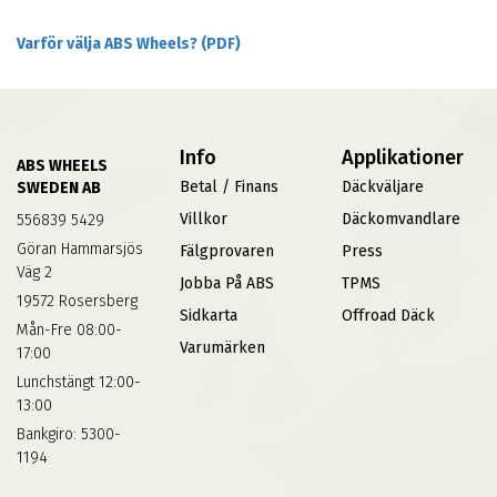
Varför välja ABS Wheels? (PDF)
Info
Applikationer
ABS WHEELS
Betal / Finans
Däckväljare
SWEDEN AB
Villkor
Däckomvandlare
556839 5429
Göran Hammarsjös
Fälgprovaren
Press
Väg 2
Jobba På ABS
TPMS
19572 Rosersberg
Sidkarta
Offroad Däck
Mån-Fre 08:00-
Varumärken
17:00
Lunchstängt 12:00-
13:00
Bankgiro: 5300-
1194