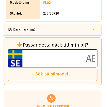
Modellnamn
PL02
Storlek
275/35R20
EU Däckmärkning
Rullmotstånd (Som har en inverkan på
Passar detta däck till min bil?
bränsleförbrukningen)
Det ska vara en betygsskala från klass A
till G för rullmotstånd.
Ett klass A däck kommer ha 6,5% bättre
bränsleförbrukning än ett klass G däck.
Det betyder att om man kör 10,000 km,
Sök på bilmodell
så sparar man 50 liter bränsle med ett
klass A däck gentemot ett klass G däck.
Detta är genomsnittet; beroende på väg
underlaget, vilken rutt du kör, samt
vilken körstil du använder.
Våtgrepp egenskaper:
IN-HOUSE EXPERTER