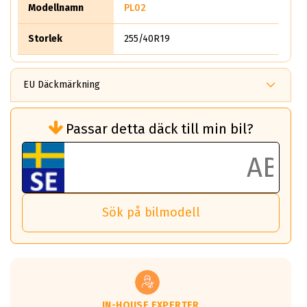
Modellnamn
PL02
Storlek
255/40R19
EU Däckmärkning
Rullmotstånd (Som har en inverkan på
Passar detta däck till min bil?
bränsleförbrukningen)
Det ska vara en betygsskala från klass A
till G för rullmotstånd.
Ett klass A däck kommer ha 6,5% bättre
bränsleförbrukning än ett klass G däck.
Det betyder att om man kör 10,000 km,
Sök på bilmodell
så sparar man 50 liter bränsle med ett
klass A däck gentemot ett klass G däck.
Detta är genomsnittet; beroende på väg
underlaget, vilken rutt du kör, samt
vilken körstil du använder.
Våtgrepp egenskaper:
IN-HOUSE EXPERTER