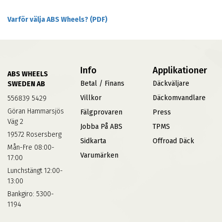
Varför välja ABS Wheels? (PDF)
Info
Applikationer
ABS WHEELS
Betal / Finans
Däckväljare
SWEDEN AB
Villkor
Däckomvandlare
556839 5429
Göran Hammarsjös
Fälgprovaren
Press
Väg 2
Jobba På ABS
TPMS
19572 Rosersberg
Sidkarta
Offroad Däck
Mån-Fre 08:00-
Varumärken
17:00
Lunchstängt 12:00-
13:00
Bankgiro: 5300-
1194