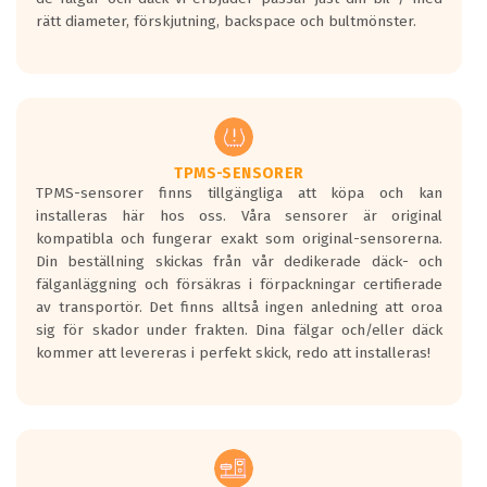
medans de vita vågorna påvisar om det är
rätt diameter, förskjutning, backspace och bultmönster.
ett tyst däck.
Ett däck med tre svarta vågor uppnår de
europeiska kraven som finns i dagsläget,
men är inte längre tillåtna enligt nya
regelverket som introduceras år 2016.
Ett däck med två svarta vågor är redan
godkända för år 2016 nya regelverk.
TPMS-SENSORER
TPMS-sensorer finns tillgängliga att köpa och kan
Ett däck med en svart våg kommer vara
installeras här hos oss. Våra sensorer är original
minst tre decibel tystare än det
kompatibla och fungerar exakt som original-sensorerna.
regelverk som börjar gälla 2016.
Din beställning skickas från vår dedikerade däck- och
fälganläggning och försäkras i förpackningar certifierade
av transportör. Det finns alltså ingen anledning att oroa
sig för skador under frakten. Dina fälgar och/eller däck
kommer att levereras i perfekt skick, redo att installeras!