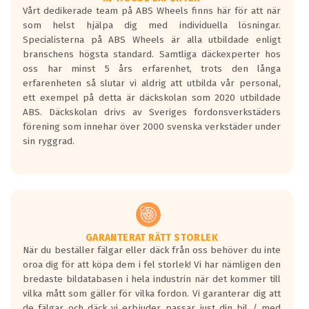
Vårt dedikerade team på ABS Wheels finns här för att när
Betygsskalan är satt A till F. Där A påvisar
som helst hjälpa dig med individuella lösningar.
den kortaste bromssträckan och F är den
Specialisterna på ABS Wheels är alla utbildade enligt
längsta.
branschens högsta standard. Samtliga däckexperter hos
Inga D eller G betyg delas ut för
oss har minst 5 års erfarenhet, trots den långa
personbilar och lätta lastbilar.
erfarenheten så slutar vi aldrig att utbilda vår personal,
Betyget sätts efter ett test där däcken
ett exempel på detta är däckskolan som 2020 utbildade
skall bromsa in på en väg där det ligger
ABS. Däckskolan drivs av Sveriges fordonsverkstäders
0.5-1.5 mm vatten.
förening som innehar över 2000 svenska verkstäder under
I 80km/h kommer skillnaden på
sin ryggrad.
bromssträckan vara fyra billängder( ca
18meter) mellan däck med betyg A
gentemot F.
Bullernivån:
Vid körning i över 50km/h brukar
rullmotståndets ljud överträffa
GARANTERAT RÄTT STORLEK
När du beställer fälgar eller däck från oss behöver du inte
motorljudet.
oroa dig för att köpa dem i fel storlek! Vi har nämligen den
På däckmärkningen kommer det finnas
bredaste bildatabasen i hela industrin när det kommer till
en symbol av ett däck med vågar. Hög
vilka mått som gäller för vilka fordon. Vi garanterar dig att
bullernivå markeras med svarta vågor
de fälgar och däck vi erbjuder passar just din bil / med