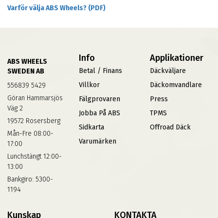
Varför välja ABS Wheels? (PDF)
Info
Applikationer
ABS WHEELS
Betal / Finans
Däckväljare
SWEDEN AB
Villkor
Däckomvandlare
556839 5429
Göran Hammarsjös
Fälgprovaren
Press
Väg 2
Jobba På ABS
TPMS
19572 Rosersberg
Sidkarta
Offroad Däck
Mån-Fre 08:00-
Varumärken
17:00
Lunchstängt 12:00-
13:00
Bankgiro: 5300-
1194
Kunskap
KONTAKTA