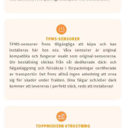
ett tyst däck.
Ett däck med tre svarta vågor uppnår de
europeiska kraven som finns i dagsläget,
men är inte längre tillåtna enligt nya
regelverket som introduceras år 2016.
Ett däck med två svarta vågor är redan
godkända för år 2016 nya regelverk.
TPMS-SENSORER
TPMS-sensorer finns tillgängliga att köpa och kan
Ett däck med en svart våg kommer vara
installeras här hos oss. Våra sensorer är original
minst tre decibel tystare än det
kompatibla och fungerar exakt som original-sensorerna.
regelverk som börjar gälla 2016.
Din beställning skickas från vår dedikerade däck- och
fälganläggning och försäkras i förpackningar certifierade
av transportör. Det finns alltså ingen anledning att oroa
sig för skador under frakten. Dina fälgar och/eller däck
kommer att levereras i perfekt skick, redo att installeras!
TOPPMODERN UTRUSTNING