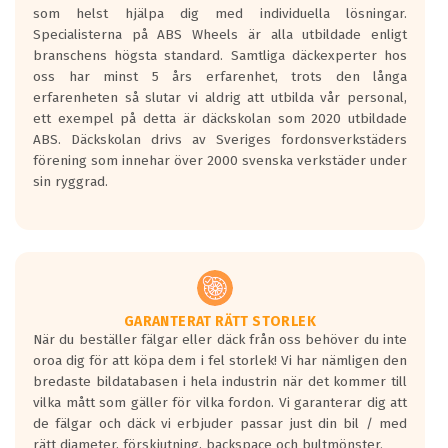
som helst hjälpa dig med individuella lösningar.
den kortaste bromssträckan och F är den
Specialisterna på ABS Wheels är alla utbildade enligt
längsta.
branschens högsta standard. Samtliga däckexperter hos
Inga D eller G betyg delas ut för
oss har minst 5 års erfarenhet, trots den långa
personbilar och lätta lastbilar.
erfarenheten så slutar vi aldrig att utbilda vår personal,
Betyget sätts efter ett test där däcken
ett exempel på detta är däckskolan som 2020 utbildade
skall bromsa in på en väg där det ligger
ABS. Däckskolan drivs av Sveriges fordonsverkstäders
0.5-1.5 mm vatten.
förening som innehar över 2000 svenska verkstäder under
I 80km/h kommer skillnaden på
sin ryggrad.
bromssträckan vara fyra billängder( ca
18meter) mellan däck med betyg A
gentemot F.
Bullernivån:
Vid körning i över 50km/h brukar
rullmotståndets ljud överträffa
GARANTERAT RÄTT STORLEK
När du beställer fälgar eller däck från oss behöver du inte
motorljudet.
oroa dig för att köpa dem i fel storlek! Vi har nämligen den
På däckmärkningen kommer det finnas
bredaste bildatabasen i hela industrin när det kommer till
en symbol av ett däck med vågar. Hög
vilka mått som gäller för vilka fordon. Vi garanterar dig att
bullernivå markeras med svarta vågor
de fälgar och däck vi erbjuder passar just din bil / med
medans de vita vågorna påvisar om det är
rätt diameter, förskjutning, backspace och bultmönster.