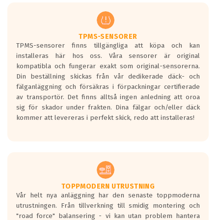
men är inte längre tillåtna enligt nya
regelverket som introduceras år 2016.
Ett däck med två svarta vågor är redan
godkända för år 2016 nya regelverk.
TPMS-SENSORER
TPMS-sensorer finns tillgängliga att köpa och kan
Ett däck med en svart våg kommer vara
installeras här hos oss. Våra sensorer är original
minst tre decibel tystare än det
kompatibla och fungerar exakt som original-sensorerna.
regelverk som börjar gälla 2016.
Din beställning skickas från vår dedikerade däck- och
fälganläggning och försäkras i förpackningar certifierade
av transportör. Det finns alltså ingen anledning att oroa
sig för skador under frakten. Dina fälgar och/eller däck
kommer att levereras i perfekt skick, redo att installeras!
TOPPMODERN UTRUSTNING
Vår helt nya anläggning har den senaste toppmoderna
utrustningen. Från tillverkning till smidig montering och
"road force" balansering - vi kan utan problem hantera