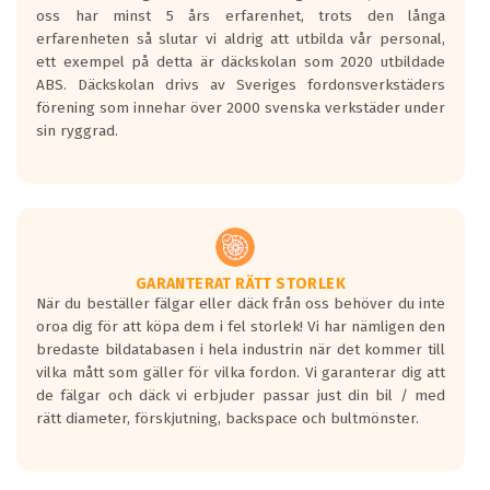
Inga D eller G betyg delas ut för
oss har minst 5 års erfarenhet, trots den långa
personbilar och lätta lastbilar.
erfarenheten så slutar vi aldrig att utbilda vår personal,
Betyget sätts efter ett test där däcken
ett exempel på detta är däckskolan som 2020 utbildade
skall bromsa in på en väg där det ligger
ABS. Däckskolan drivs av Sveriges fordonsverkstäders
0.5-1.5 mm vatten.
förening som innehar över 2000 svenska verkstäder under
I 80km/h kommer skillnaden på
sin ryggrad.
bromssträckan vara fyra billängder( ca
18meter) mellan däck med betyg A
gentemot F.
Bullernivån:
Vid körning i över 50km/h brukar
rullmotståndets ljud överträffa
GARANTERAT RÄTT STORLEK
När du beställer fälgar eller däck från oss behöver du inte
motorljudet.
oroa dig för att köpa dem i fel storlek! Vi har nämligen den
På däckmärkningen kommer det finnas
bredaste bildatabasen i hela industrin när det kommer till
en symbol av ett däck med vågar. Hög
vilka mått som gäller för vilka fordon. Vi garanterar dig att
bullernivå markeras med svarta vågor
de fälgar och däck vi erbjuder passar just din bil / med
medans de vita vågorna påvisar om det är
rätt diameter, förskjutning, backspace och bultmönster.
ett tyst däck.
Ett däck med tre svarta vågor uppnår de
europeiska kraven som finns i dagsläget,