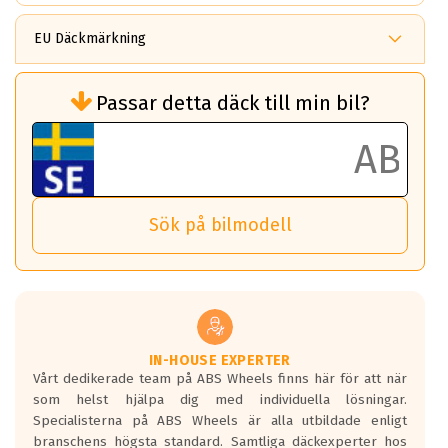
EU Däckmärkning
Rullmotstånd (Som har en inverkan på
Passar detta däck till min bil?
bränsleförbrukningen)
Det ska vara en betygsskala från klass A
till G för rullmotstånd.
Ett klass A däck kommer ha 6,5% bättre
bränsleförbrukning än ett klass G däck.
Det betyder att om man kör 10,000 km,
Sök på bilmodell
så sparar man 50 liter bränsle med ett
klass A däck gentemot ett klass G däck.
Detta är genomsnittet; beroende på väg
underlaget, vilken rutt du kör, samt
vilken körstil du använder.
Våtgrepp egenskaper:
IN-HOUSE EXPERTER
Vårt dedikerade team på ABS Wheels finns här för att när
Betygsskalan är satt A till F. Där A påvisar
som helst hjälpa dig med individuella lösningar.
den kortaste bromssträckan och F är den
Specialisterna på ABS Wheels är alla utbildade enligt
längsta.
branschens högsta standard. Samtliga däckexperter hos