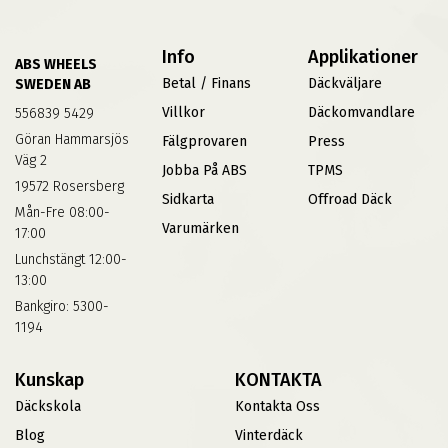
Info
Applikationer
ABS WHEELS
Betal / Finans
Däckväljare
SWEDEN AB
Villkor
Däckomvandlare
556839 5429
Göran Hammarsjös
Fälgprovaren
Press
Väg 2
Jobba På ABS
TPMS
19572 Rosersberg
Sidkarta
Offroad Däck
Mån-Fre 08:00-
Varumärken
17:00
Lunchstängt 12:00-
13:00
Bankgiro: 5300-
1194
Kunskap
KONTAKTA
Däckskola
Kontakta Oss
Blog
Vinterdäck