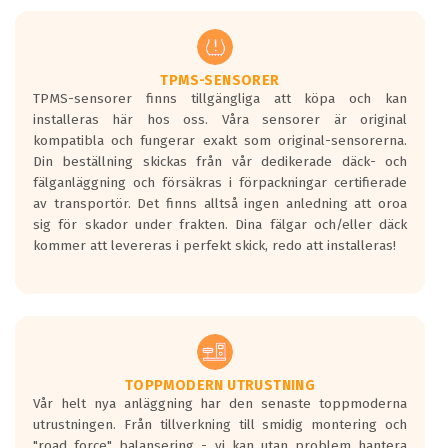
men är inte längre tillåtna enligt nya
regelverket som introduceras år 2016.
Ett däck med två svarta vågor är redan
godkända för år 2016 nya regelverk.
TPMS-SENSORER
TPMS-sensorer finns tillgängliga att köpa och kan
Ett däck med en svart våg kommer vara
installeras här hos oss. Våra sensorer är original
minst tre decibel tystare än det
kompatibla och fungerar exakt som original-sensorerna.
regelverk som börjar gälla 2016.
Din beställning skickas från vår dedikerade däck- och
fälganläggning och försäkras i förpackningar certifierade
av transportör. Det finns alltså ingen anledning att oroa
sig för skador under frakten. Dina fälgar och/eller däck
kommer att levereras i perfekt skick, redo att installeras!
TOPPMODERN UTRUSTNING
Vår helt nya anläggning har den senaste toppmoderna
utrustningen. Från tillverkning till smidig montering och
"road force" balansering - vi kan utan problem hantera