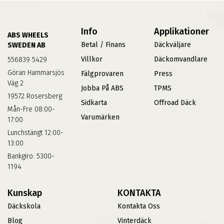
Info
Applikationer
ABS WHEELS
Betal / Finans
Däckväljare
SWEDEN AB
Villkor
Däckomvandlare
556839 5429
Göran Hammarsjös
Fälgprovaren
Press
Väg 2
Jobba På ABS
TPMS
19572 Rosersberg
Sidkarta
Offroad Däck
Mån-Fre 08:00-
Varumärken
17:00
Lunchstängt 12:00-
13:00
Bankgiro: 5300-
1194
Kunskap
KONTAKTA
Däckskola
Kontakta Oss
Blog
Vinterdäck