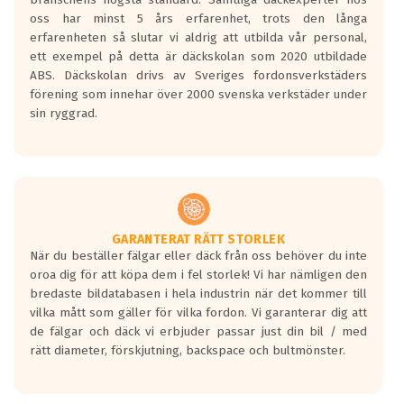
Inga D eller G betyg delas ut för
oss har minst 5 års erfarenhet, trots den långa
personbilar och lätta lastbilar.
erfarenheten så slutar vi aldrig att utbilda vår personal,
Betyget sätts efter ett test där däcken
ett exempel på detta är däckskolan som 2020 utbildade
skall bromsa in på en väg där det ligger
ABS. Däckskolan drivs av Sveriges fordonsverkstäders
0.5-1.5 mm vatten.
förening som innehar över 2000 svenska verkstäder under
I 80km/h kommer skillnaden på
sin ryggrad.
bromssträckan vara fyra billängder( ca
18meter) mellan däck med betyg A
gentemot F.
Bullernivån:
Vid körning i över 50km/h brukar
rullmotståndets ljud överträffa
GARANTERAT RÄTT STORLEK
När du beställer fälgar eller däck från oss behöver du inte
motorljudet.
oroa dig för att köpa dem i fel storlek! Vi har nämligen den
På däckmärkningen kommer det finnas
bredaste bildatabasen i hela industrin när det kommer till
en symbol av ett däck med vågar. Hög
vilka mått som gäller för vilka fordon. Vi garanterar dig att
bullernivå markeras med svarta vågor
de fälgar och däck vi erbjuder passar just din bil / med
medans de vita vågorna påvisar om det är
rätt diameter, förskjutning, backspace och bultmönster.
ett tyst däck.
Ett däck med tre svarta vågor uppnår de
europeiska kraven som finns i dagsläget,