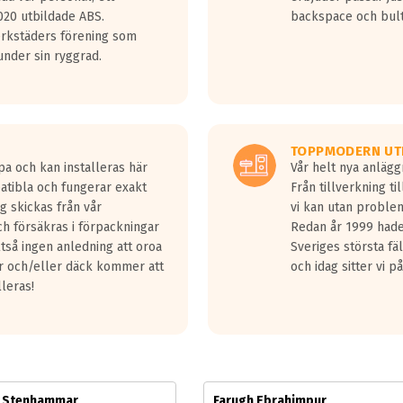
jud överträffa motorljudet.
20 utbildade ABS.
backspace och bul
v ett däck med vågar. Hög bullernivå markeras med svarta vågor
erkstäders förening som
däck.
nder sin ryggrad.
 kraven som finns i dagsläget, men är inte längre tillåtna enligt nya
ör år 2016 nya regelverk.
ecibel tystare än det regelverk som börjar gälla 2016.
TOPPMODERN UT
pa och kan installeras här
Vår helt nya anläg
patibla och fungerar exakt
Från tillverkning t
g skickas från vår
vi kan utan problem
h försäkras i förpackningar
Redan år 1999 hade 
lltså ingen anledning att oroa
Sveriges största fä
ar och/eller däck kommer att
och idag sitter vi 
lleras!
m Stenhammar
Farugh Ebrahimpur