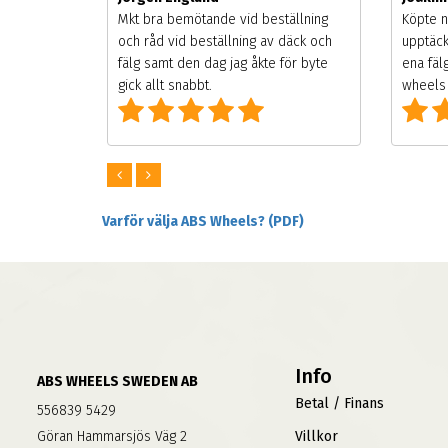
songen.
Mkt bra bemötande vid beställning
Köpte n
g men
och råd vid beställning av däck och
upptäck
digt
fälg samt den dag jag åkte för byte
ena fäl
om alla
gick allt snabbt.
wheels 
Varför välja ABS Wheels? (PDF)
Info
ABS WHEELS SWEDEN AB
Betal / Finans
556839 5429
Göran Hammarsjös Väg 2
Villkor