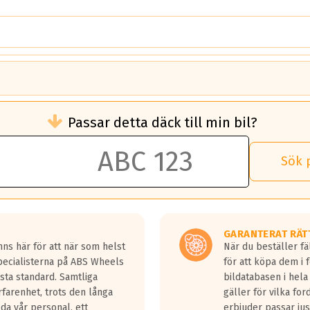
brukningen)
Passar detta däck till min bil?
 rullmotstånd.
brukning än ett klass G däck.
an 50 liter bränsle med ett klass A däck gentemot ett klass G däck.
Sök 
 vilken rutt du kör, samt vilken körstil du använder.
rtaste bromssträckan och F är den längsta.
tta lastbilar.
GARANTERAT RÄT
a in på en väg där det ligger 0.5-1.5 mm vatten.
ns här för att när som helst
När du beställer fä
a fyra billängder( ca 18meter) mellan däck med betyg A gentemot
Specialisterna på ABS Wheels
för att köpa dem i 
sta standard. Samtliga
bildatabasen i hela
rfarenhet, trots den långa
gäller för vilka for
lda vår personal, ett
erbjuder passar just