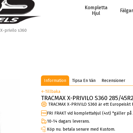
Kompletta
Fälga
Hjul
X-privilo s360
Information
Tipsa En Vän
Recensioner
Tillbaka
TRACMAX X-PRIVILO S360 285/45R2
TRACMAX X-PRIVILO S360 är ett Europeiskt F
FRI FRAKT vid komplettahjul (4st) *gäller på
10-14 dagars leverans.
Köp nu. betala senare med Kustom.