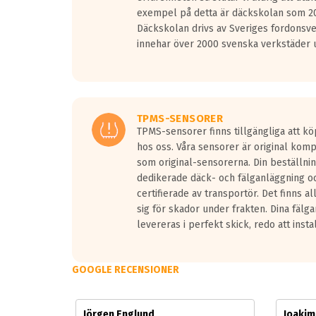
Vid körning i över 50km/h brukar rullmotståndets l
exempel på detta är däckskolan som 20
På däckmärkningen kommer det finnas en symbol a
Däckskolan drivs av Sveriges fordonsv
medans de vita vågorna påvisar om det är ett tyst 
innehar över 2000 svenska verkstäder u
Ett däck med tre svarta vågor uppnår de europeiska
regelverket som introduceras år 2016.
Ett däck med två svarta vågor är redan godkända f
Ett däck med en svart våg kommer vara minst tre d
TPMS-SENSORER
TPMS-sensorer finns tillgängliga att kö
hos oss. Våra sensorer är original kom
som original-sensorerna. Din beställnin
dedikerade däck- och fälganläggning oc
certifierade av transportör. Det finns a
sig för skador under frakten. Dina fälg
levereras i perfekt skick, redo att insta
GOOGLE RECENSIONER
Jörgen Englund
Joaki