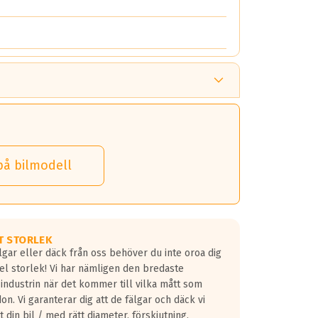
på bilmodell
T STORLEK
lgar eller däck från oss behöver du inte oroa dig
fel storlek! Vi har nämligen den bredaste
 industrin när det kommer till vilka mått som
don. Vi garanterar dig att de fälgar och däck vi
 din bil / med rätt diameter, förskjutning,