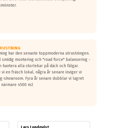
tmönster.
RUSTNING
gning har den senaste toppmoderna utrustningen.
ill smidig montering och "road force" balansering -
 hantera alla storlekar på däck och fälgar.
vi en fräsch lokal, några år senare inviger vi
lg-showroom. Fyra år senare dubblar vi lagret
på närmare 4500 m2
Lars Lundqvist