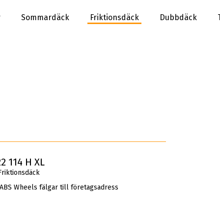
r
Sommardäck
Friktionsdäck
Dubbdäck
2 114 H XL
riktionsdäck
 ABS Wheels fälgar till företagsadress