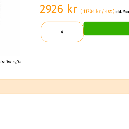
2926 kr
( 11704 kr / 4st )
inkl. Mo
trativt syfte