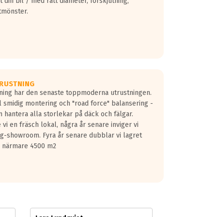
 din bil / med rätt diameter, förskjutning,
tmönster.
RUSTNING
gning har den senaste toppmoderna utrustningen.
ill smidig montering och "road force" balansering -
 hantera alla storlekar på däck och fälgar.
vi en fräsch lokal, några år senare inviger vi
lg-showroom. Fyra år senare dubblar vi lagret
på närmare 4500 m2