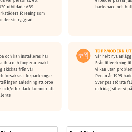
lda vår personal, ett
erbjuder passar just
jud överträffa motorljudet.
20 utbildade ABS.
backspace och bul
v ett däck med vågar. Hög bullernivå markeras med svarta vågor
erkstäders förening som
däck.
nder sin ryggrad.
 kraven som finns i dagsläget, men är inte längre tillåtna enligt nya
ör år 2016 nya regelverk.
ecibel tystare än det regelverk som börjar gälla 2016.
TOPPMODERN UT
pa och kan installeras här
Vår helt nya anläg
patibla och fungerar exakt
Från tillverkning t
g skickas från vår
vi kan utan problem
h försäkras i förpackningar
Redan år 1999 hade 
lltså ingen anledning att oroa
Sveriges största fä
ar och/eller däck kommer att
och idag sitter vi 
lleras!