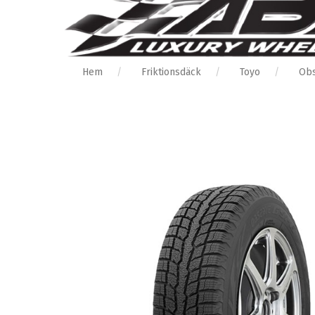
Hem
Friktionsdäck
Toyo
Obs