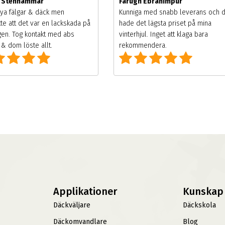
m Stenhammar
Farugh Ebrahimpur
ya fälgar & däck men
Kunniga med snabb leverans och 
te att det var en lackskada på
hade det lägsta priset på mina
gen. Tog kontakt med abs
vinterhjul. Inget att klaga bara
& dom löste allt.
rekommendera.
Applikationer
Kunskap
Däckväljare
Däckskola
Däckomvandlare
Blog