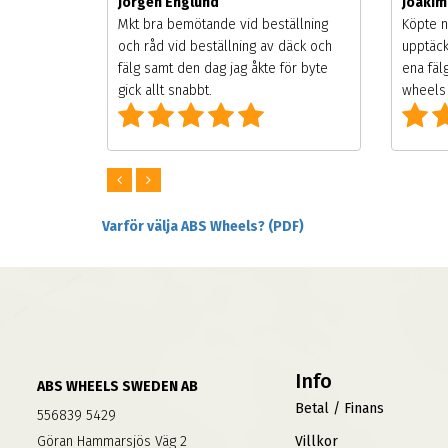
Jörgen Englund
Joaki
songen.
Mkt bra bemötande vid beställning
Köpte n
g men
och råd vid beställning av däck och
upptäck
digt
fälg samt den dag jag åkte för byte
ena fäl
om alla
gick allt snabbt.
wheels 
Varför välja ABS Wheels? (PDF)
Info
ABS WHEELS SWEDEN AB
Betal / Finans
556839 5429
Göran Hammarsjös Väg 2
Villkor