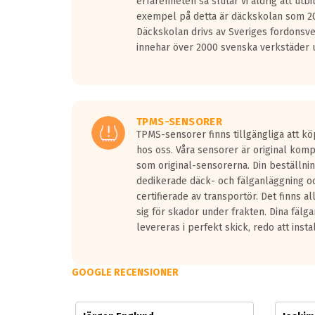
erfarenheten så slutar vi aldrig att utbi
Vid körning i över 50km/h brukar rullmotståndets l
exempel på detta är däckskolan som 20
På däckmärkningen kommer det finnas en symbol a
Däckskolan drivs av Sveriges fordonsv
medans de vita vågorna påvisar om det är ett tyst 
innehar över 2000 svenska verkstäder u
Ett däck med tre svarta vågor uppnår de europeiska
regelverket som introduceras år 2016.
Ett däck med två svarta vågor är redan godkända f
Ett däck med en svart våg kommer vara minst tre d
TPMS-SENSORER
TPMS-sensorer finns tillgängliga att kö
hos oss. Våra sensorer är original kom
som original-sensorerna. Din beställnin
dedikerade däck- och fälganläggning oc
certifierade av transportör. Det finns a
sig för skador under frakten. Dina fälg
levereras i perfekt skick, redo att insta
GOOGLE RECENSIONER