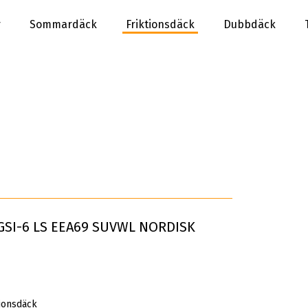
r
Sommardäck
Friktionsdäck
Dubbdäck
GSI-6 LS EEA69 SUVWL NORDISK
tionsdäck