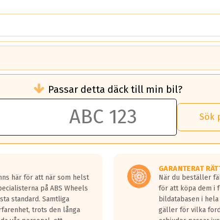
brukningen)
Passar detta däck till min bil?
 rullmotstånd.
brukning än ett klass G däck.
an 50 liter bränsle med ett klass A däck gentemot ett klass G däck.
Sök 
 vilken rutt du kör, samt vilken körstil du använder.
rtaste bromssträckan och F är den längsta.
tta lastbilar.
GARANTERAT RÄT
a in på en väg där det ligger 0.5-1.5 mm vatten.
ns här för att när som helst
När du beställer fä
a fyra billängder( ca 18meter) mellan däck med betyg A gentemot
Specialisterna på ABS Wheels
för att köpa dem i 
sta standard. Samtliga
bildatabasen i hela
rfarenhet, trots den långa
gäller för vilka for