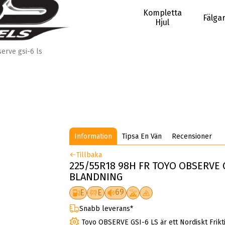
Kompletta
Fälga
Hjul
erve gsi-6 ls
Information
Tipsa En Vän
Recensioner
Tillbaka
225/55R18 98H FR TOYO OBSERVE 
BLANDNING
69
E
E
Snabb leverans*
Toyo OBSERVE GSI-6 LS är ett Nordiskt Frik