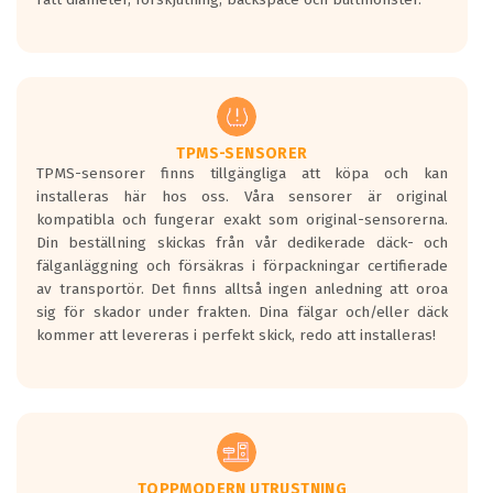
ett tyst däck.
Ett däck med tre svarta vågor uppnår de
europeiska kraven som finns i dagsläget,
men är inte längre tillåtna enligt nya
regelverket som introduceras år 2016.
Ett däck med två svarta vågor är redan
godkända för år 2016 nya regelverk.
TPMS-SENSORER
TPMS-sensorer finns tillgängliga att köpa och kan
Ett däck med en svart våg kommer vara
installeras här hos oss. Våra sensorer är original
minst tre decibel tystare än det
kompatibla och fungerar exakt som original-sensorerna.
regelverk som börjar gälla 2016.
Din beställning skickas från vår dedikerade däck- och
fälganläggning och försäkras i förpackningar certifierade
av transportör. Det finns alltså ingen anledning att oroa
sig för skador under frakten. Dina fälgar och/eller däck
kommer att levereras i perfekt skick, redo att installeras!
TOPPMODERN UTRUSTNING