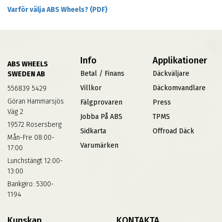
Varför välja ABS Wheels? (PDF)
Info
Applikationer
ABS WHEELS
Betal / Finans
Däckväljare
SWEDEN AB
Villkor
Däckomvandlare
556839 5429
Göran Hammarsjös
Fälgprovaren
Press
Väg 2
Jobba På ABS
TPMS
19572 Rosersberg
Sidkarta
Offroad Däck
Mån-Fre 08:00-
Varumärken
17:00
Lunchstängt 12:00-
13:00
Bankgiro: 5300-
1194
Kunskap
KONTAKTA