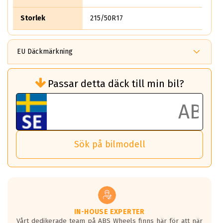
Storlek
215/50R17
EU Däckmärkning
Rullmotstånd (Som har en inverkan på
Passar detta däck till min bil?
bränsleförbrukningen)
Det ska vara en betygsskala från klass A
till G för rullmotstånd.
Ett klass A däck kommer ha 6,5% bättre
bränsleförbrukning än ett klass G däck.
Det betyder att om man kör 10,000 km,
Sök på bilmodell
så sparar man 50 liter bränsle med ett
klass A däck gentemot ett klass G däck.
Detta är genomsnittet; beroende på väg
underlaget, vilken rutt du kör, samt
vilken körstil du använder.
Våtgrepp egenskaper:
IN-HOUSE EXPERTER
Vårt dedikerade team på ABS Wheels finns här för att när