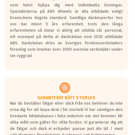
Betygsskalan är satt A till F. Där A påvisar
som helst hjälpa dig med individuella lösningar.
den kortaste bromssträckan och F är den
Specialisterna på ABS Wheels är alla utbildade enligt
längsta.
branschens högsta standard. Samtliga däckexperter hos
Inga D eller G betyg delas ut för
oss har minst 5 års erfarenhet, trots den långa
personbilar och lätta lastbilar.
erfarenheten så slutar vi aldrig att utbilda vår personal,
Betyget sätts efter ett test där däcken
ett exempel på detta är däckskolan som 2020 utbildade
skall bromsa in på en väg där det ligger
ABS. Däckskolan drivs av Sveriges fordonsverkstäders
0.5-1.5 mm vatten.
förening som innehar över 2000 svenska verkstäder under
I 80km/h kommer skillnaden på
sin ryggrad.
bromssträckan vara fyra billängder( ca
18meter) mellan däck med betyg A
gentemot F.
Bullernivån:
Vid körning i över 50km/h brukar
rullmotståndets ljud överträffa
GARANTERAT RÄTT STORLEK
När du beställer fälgar eller däck från oss behöver du inte
motorljudet.
oroa dig för att köpa dem i fel storlek! Vi har nämligen den
På däckmärkningen kommer det finnas
bredaste bildatabasen i hela industrin när det kommer till
en symbol av ett däck med vågar. Hög
vilka mått som gäller för vilka fordon. Vi garanterar dig att
bullernivå markeras med svarta vågor
de fälgar och däck vi erbjuder passar just din bil / med
medans de vita vågorna påvisar om det är
rätt diameter, förskjutning, backspace och bultmönster.