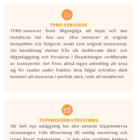
men är inte längre tillåtna enligt nya
regelverket som introduceras år 2016.
Ett däck med två svarta vågor är redan
godkända för år 2016 nya regelverk.
TPMS-SENSORER
TPMS-sensorer finns tillgängliga att köpa och kan
Ett däck med en svart våg kommer vara
installeras här hos oss. Våra sensorer är original
minst tre decibel tystare än det
kompatibla och fungerar exakt som original-sensorerna.
regelverk som börjar gälla 2016.
Din beställning skickas från vår dedikerade däck- och
fälganläggning och försäkras i förpackningar certifierade
av transportör. Det finns alltså ingen anledning att oroa
sig för skador under frakten. Dina fälgar och/eller däck
kommer att levereras i perfekt skick, redo att installeras!
TOPPMODERN UTRUSTNING
Vår helt nya anläggning har den senaste toppmoderna
utrustningen. Från tillverkning till smidig montering och
"road force" balansering - vi kan utan problem hantera