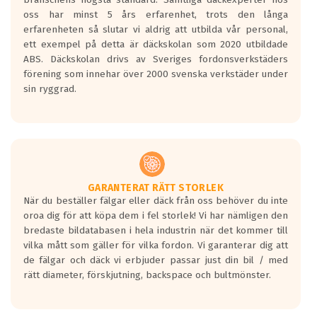
Inga D eller G betyg delas ut för
oss har minst 5 års erfarenhet, trots den långa
personbilar och lätta lastbilar.
erfarenheten så slutar vi aldrig att utbilda vår personal,
Betyget sätts efter ett test där däcken
ett exempel på detta är däckskolan som 2020 utbildade
skall bromsa in på en väg där det ligger
ABS. Däckskolan drivs av Sveriges fordonsverkstäders
0.5-1.5 mm vatten.
förening som innehar över 2000 svenska verkstäder under
I 80km/h kommer skillnaden på
sin ryggrad.
bromssträckan vara fyra billängder( ca
18meter) mellan däck med betyg A
gentemot F.
Bullernivån:
Vid körning i över 50km/h brukar
rullmotståndets ljud överträffa
GARANTERAT RÄTT STORLEK
När du beställer fälgar eller däck från oss behöver du inte
motorljudet.
oroa dig för att köpa dem i fel storlek! Vi har nämligen den
På däckmärkningen kommer det finnas
bredaste bildatabasen i hela industrin när det kommer till
en symbol av ett däck med vågar. Hög
vilka mått som gäller för vilka fordon. Vi garanterar dig att
bullernivå markeras med svarta vågor
de fälgar och däck vi erbjuder passar just din bil / med
medans de vita vågorna påvisar om det är
rätt diameter, förskjutning, backspace och bultmönster.
ett tyst däck.
Ett däck med tre svarta vågor uppnår de
europeiska kraven som finns i dagsläget,