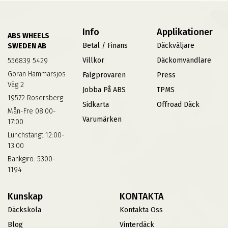
Info
Applikationer
ABS WHEELS
Betal / Finans
Däckväljare
SWEDEN AB
Villkor
Däckomvandlare
556839 5429
Göran Hammarsjös
Fälgprovaren
Press
Väg 2
Jobba På ABS
TPMS
19572 Rosersberg
Sidkarta
Offroad Däck
Mån-Fre 08:00-
Varumärken
17:00
Lunchstängt 12:00-
13:00
Bankgiro: 5300-
1194
Kunskap
KONTAKTA
Däckskola
Kontakta Oss
Blog
Vinterdäck