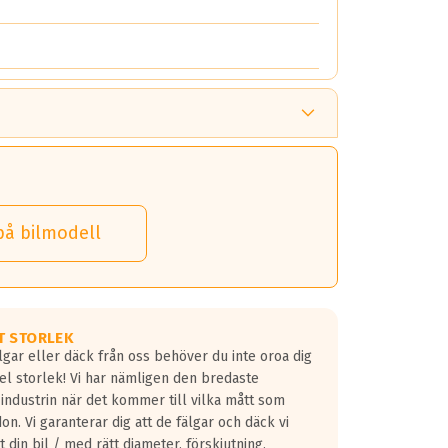
på bilmodell
T STORLEK
lgar eller däck från oss behöver du inte oroa dig
fel storlek! Vi har nämligen den bredaste
 industrin när det kommer till vilka mått som
don. Vi garanterar dig att de fälgar och däck vi
 din bil / med rätt diameter, förskjutning,