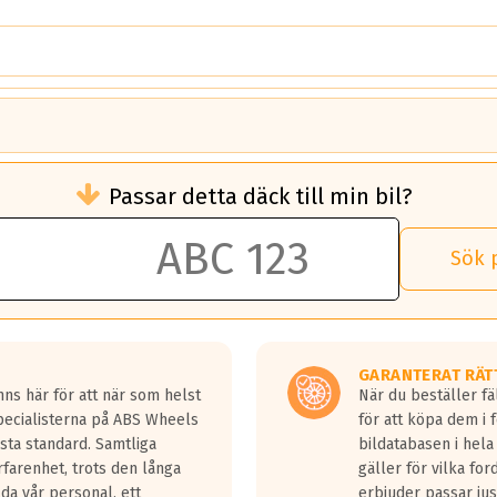
brukningen)
Passar detta däck till min bil?
 rullmotstånd.
brukning än ett klass G däck.
an 50 liter bränsle med ett klass A däck gentemot ett klass G däck.
Sök 
 vilken rutt du kör, samt vilken körstil du använder.
rtaste bromssträckan och F är den längsta.
tta lastbilar.
GARANTERAT RÄT
a in på en väg där det ligger 0.5-1.5 mm vatten.
ns här för att när som helst
När du beställer fä
a fyra billängder( ca 18meter) mellan däck med betyg A gentemot
Specialisterna på ABS Wheels
för att köpa dem i 
sta standard. Samtliga
bildatabasen i hela
rfarenhet, trots den långa
gäller för vilka for
lda vår personal, ett
erbjuder passar just