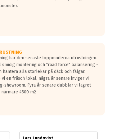
tmönster.
RUSTNING
gning har den senaste toppmoderna utrustningen.
ill smidig montering och "road force" balansering -
 hantera alla storlekar på däck och fälgar.
vi en fräsch lokal, några år senare inviger vi
lg-showroom. Fyra år senare dubblar vi lagret
på närmare 4500 m2
Lars Lundqvist