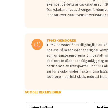
Vid körning i över 50km/h brukar rullmotståndets l
exempel på detta är däckskolan som 20
På däckmärkningen kommer det finnas en symbol a
Däckskolan drivs av Sveriges fordonsv
medans de vita vågorna påvisar om det är ett tyst 
innehar över 2000 svenska verkstäder u
Ett däck med tre svarta vågor uppnår de europeiska
regelverket som introduceras år 2016.
Ett däck med två svarta vågor är redan godkända f
Ett däck med en svart våg kommer vara minst tre d
TPMS-SENSORER
TPMS-sensorer finns tillgängliga att kö
hos oss. Våra sensorer är original kom
som original-sensorerna. Din beställnin
dedikerade däck- och fälganläggning oc
certifierade av transportör. Det finns a
sig för skador under frakten. Dina fälg
levereras i perfekt skick, redo att insta
GOOGLE RECENSIONER
Jörgen Englund
Joaki