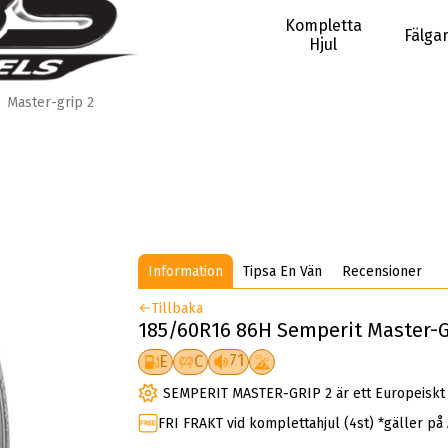
Kompletta
Fälga
Hjul
Master-grip 2
Information
Tipsa En Vän
Recensioner
Tillbaka
185/60R16 86H Semperit Master-Gr
71
E
C
SEMPERIT MASTER-GRIP 2 är ett Europeiskt F
FRI FRAKT vid komplettahjul (4st) *gäller på