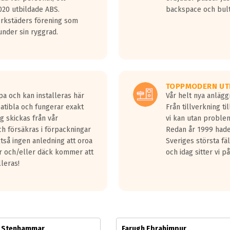
jud överträffa motorljudet.
20 utbildade ABS.
backspace och bul
v ett däck med vågar. Hög bullernivå markeras med svarta vågor
erkstäders förening som
däck.
nder sin ryggrad.
 kraven som finns i dagsläget, men är inte längre tillåtna enligt nya
ör år 2016 nya regelverk.
ecibel tystare än det regelverk som börjar gälla 2016.
TOPPMODERN UT
pa och kan installeras här
Vår helt nya anläg
patibla och fungerar exakt
Från tillverkning t
g skickas från vår
vi kan utan problem
h försäkras i förpackningar
Redan år 1999 hade 
lltså ingen anledning att oroa
Sveriges största fä
ar och/eller däck kommer att
och idag sitter vi 
lleras!
m Stenhammar
Farugh Ebrahimpur