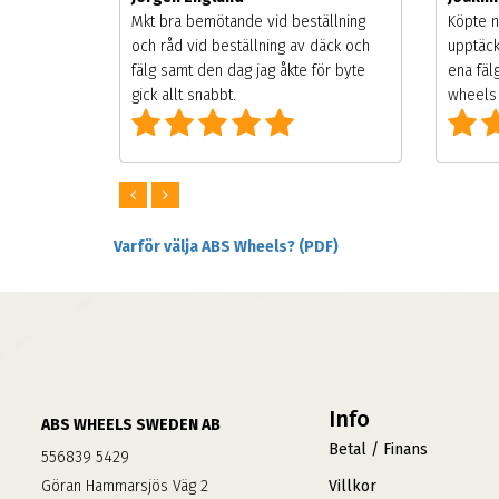
songen.
Mkt bra bemötande vid beställning
Köpte n
g men
och råd vid beställning av däck och
upptäck
digt
fälg samt den dag jag åkte för byte
ena fäl
om alla
gick allt snabbt.
wheels 
Varför välja ABS Wheels? (PDF)
Info
ABS WHEELS SWEDEN AB
Betal / Finans
556839 5429
Göran Hammarsjös Väg 2
Villkor