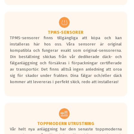
europeiska kraven som finns i dagsläget,
men är inte längre tillåtna enligt nya
regelverket som introduceras år 2016.
Ett däck med två svarta vågor är redan
godkända för år 2016 nya regelverk.
TPMS-SENSORER
TPMS-sensorer finns tillgängliga att köpa och kan
Ett däck med en svart våg kommer vara
installeras här hos oss. Våra sensorer är original
minst tre decibel tystare än det
kompatibla och fungerar exakt som original-sensorerna.
regelverk som börjar gälla 2016.
Din beställning skickas från vår dedikerade däck- och
fälganläggning och försäkras i förpackningar certifierade
av transportör. Det finns alltså ingen anledning att oroa
sig för skador under frakten. Dina fälgar och/eller däck
kommer att levereras i perfekt skick, redo att installeras!
TOPPMODERN UTRUSTNING
Vår helt nya anläggning har den senaste toppmoderna