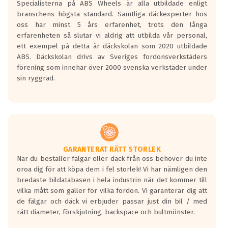
Specialisterna på ABS Wheels är alla utbildade enligt
längsta.
branschens högsta standard. Samtliga däckexperter hos
Inga D eller G betyg delas ut för
oss har minst 5 års erfarenhet, trots den långa
personbilar och lätta lastbilar.
erfarenheten så slutar vi aldrig att utbilda vår personal,
Betyget sätts efter ett test där däcken
ett exempel på detta är däckskolan som 2020 utbildade
skall bromsa in på en väg där det ligger
ABS. Däckskolan drivs av Sveriges fordonsverkstäders
0.5-1.5 mm vatten.
förening som innehar över 2000 svenska verkstäder under
I 80km/h kommer skillnaden på
sin ryggrad.
bromssträckan vara fyra billängder( ca
18meter) mellan däck med betyg A
gentemot F.
Bullernivån:
Vid körning i över 50km/h brukar
rullmotståndets ljud överträffa
GARANTERAT RÄTT STORLEK
När du beställer fälgar eller däck från oss behöver du inte
motorljudet.
oroa dig för att köpa dem i fel storlek! Vi har nämligen den
På däckmärkningen kommer det finnas
bredaste bildatabasen i hela industrin när det kommer till
en symbol av ett däck med vågar. Hög
vilka mått som gäller för vilka fordon. Vi garanterar dig att
bullernivå markeras med svarta vågor
de fälgar och däck vi erbjuder passar just din bil / med
medans de vita vågorna påvisar om det är
rätt diameter, förskjutning, backspace och bultmönster.
ett tyst däck.
Ett däck med tre svarta vågor uppnår de