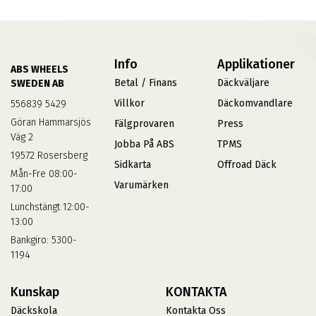
Info
Applikationer
ABS WHEELS
Betal / Finans
Däckväljare
SWEDEN AB
Villkor
Däckomvandlare
556839 5429
Göran Hammarsjös
Fälgprovaren
Press
Väg 2
Jobba På ABS
TPMS
19572 Rosersberg
Sidkarta
Offroad Däck
Mån-Fre 08:00-
Varumärken
17:00
Lunchstängt 12:00-
13:00
Bankgiro: 5300-
1194
Kunskap
KONTAKTA
Däckskola
Kontakta Oss