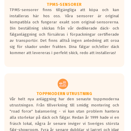
godkända för år 2016 nya regelverk.
TPMS-SENSORER
TPMS-sensorer finns tillgängliga att köpa och kan
Ett däck med en svart våg kommer vara
installeras här hos oss. Våra sensorer är original
minst tre decibel tystare än det
kompatibla och fungerar exakt som original-sensorerna.
regelverk som börjar gälla 2016.
Din beställning skickas från vår dedikerade däck- och
fälganläggning och försäkras i förpackningar certifierade
av transportör. Det finns alltså ingen anledning att oroa
sig för skador under frakten. Dina fälgar och/eller däck
kommer att levereras i perfekt skick, redo att installeras!
TOPPMODERN UTRUSTNING
Vår helt nya anläggning har den senaste toppmoderna
utrustningen. Från tillverkning till smidig montering och
"road force" balansering - vi kan utan problem hantera
alla storlekar på däck och fälgar. Redan år 1999 hade vi en
fräsch lokal, några år senare inviger vi Sveriges största
fälg-showroom. Fyra år senare dubblar vi lagret och idag