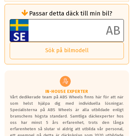
Rullmotstånd (Som har en inverkan på
Passar detta däck till min bil?
bränsleförbrukningen)
Det ska vara en betygsskala från klass A
till G för rullmotstånd.
Ett klass A däck kommer ha 6,5% bättre
bränsleförbrukning än ett klass G däck.
Det betyder att om man kör 10,000 km,
Sök på bilmodell
så sparar man 50 liter bränsle med ett
klass A däck gentemot ett klass G däck.
Detta är genomsnittet; beroende på väg
underlaget, vilken rutt du kör, samt
vilken körstil du använder.
Våtgrepp egenskaper:
IN-HOUSE EXPERTER
Vårt dedikerade team på ABS Wheels finns här för att när
Betygsskalan är satt A till F. Där A påvisar
som helst hjälpa dig med individuella lösningar.
den kortaste bromssträckan och F är den
Specialisterna på ABS Wheels är alla utbildade enligt
längsta.
branschens högsta standard. Samtliga däckexperter hos
Inga D eller G betyg delas ut för
oss har minst 5 års erfarenhet, trots den långa
personbilar och lätta lastbilar.
erfarenheten så slutar vi aldrig att utbilda vår personal,
Betyget sätts efter ett test där däcken
ett exempel på detta är däckskolan som 2020 utbildade