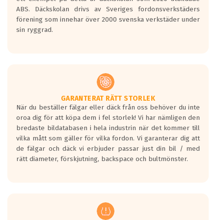
skall bromsa in på en väg där det ligger
ABS. Däckskolan drivs av Sveriges fordonsverkstäders
0.5-1.5 mm vatten.
förening som innehar över 2000 svenska verkstäder under
I 80km/h kommer skillnaden på
sin ryggrad.
bromssträckan vara fyra billängder( ca
18meter) mellan däck med betyg A
gentemot F.
Bullernivån:
Vid körning i över 50km/h brukar
rullmotståndets ljud överträffa
GARANTERAT RÄTT STORLEK
När du beställer fälgar eller däck från oss behöver du inte
motorljudet.
oroa dig för att köpa dem i fel storlek! Vi har nämligen den
På däckmärkningen kommer det finnas
bredaste bildatabasen i hela industrin när det kommer till
en symbol av ett däck med vågar. Hög
vilka mått som gäller för vilka fordon. Vi garanterar dig att
bullernivå markeras med svarta vågor
de fälgar och däck vi erbjuder passar just din bil / med
medans de vita vågorna påvisar om det är
rätt diameter, förskjutning, backspace och bultmönster.
ett tyst däck.
Ett däck med tre svarta vågor uppnår de
europeiska kraven som finns i dagsläget,
men är inte längre tillåtna enligt nya
regelverket som introduceras år 2016.
Ett däck med två svarta vågor är redan