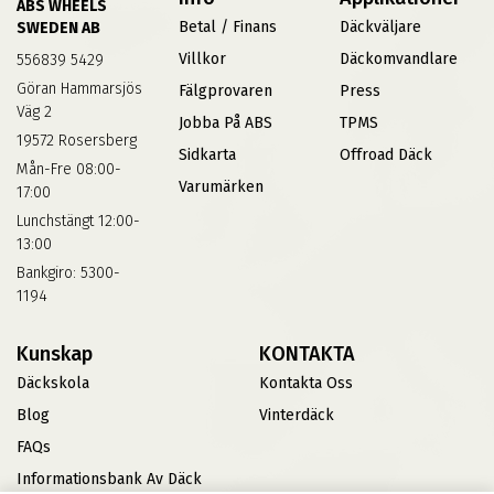
ABS WHEELS
Betal / Finans
Däckväljare
SWEDEN AB
Villkor
Däckomvandlare
556839 5429
Göran Hammarsjös
Fälgprovaren
Press
Väg 2
Jobba På ABS
TPMS
19572 Rosersberg
Sidkarta
Offroad Däck
Mån-Fre 08:00-
Varumärken
17:00
Lunchstängt 12:00-
13:00
Bankgiro: 5300-
1194
Kunskap
KONTAKTA
Däckskola
Kontakta Oss
Blog
Vinterdäck
FAQs
Informationsbank Av Däck