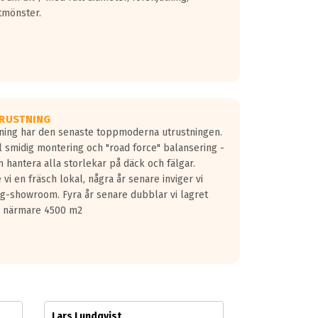
tmönster.
RUSTNING
gning har den senaste toppmoderna utrustningen.
ill smidig montering och "road force" balansering -
 hantera alla storlekar på däck och fälgar.
vi en fräsch lokal, några år senare inviger vi
lg-showroom. Fyra år senare dubblar vi lagret
på närmare 4500 m2
Lars Lundqvist