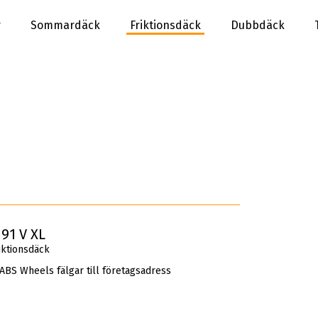
r
Sommardäck
Friktionsdäck
Dubbdäck
91 V XL
iktionsdäck
 ABS Wheels fälgar till företagsadress