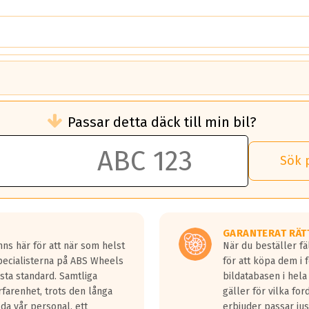
brukningen)
Passar detta däck till min bil?
 rullmotstånd.
brukning än ett klass G däck.
an 50 liter bränsle med ett klass A däck gentemot ett klass G däck.
Sök 
 vilken rutt du kör, samt vilken körstil du använder.
rtaste bromssträckan och F är den längsta.
tta lastbilar.
GARANTERAT RÄT
a in på en väg där det ligger 0.5-1.5 mm vatten.
ns här för att när som helst
När du beställer fä
a fyra billängder( ca 18meter) mellan däck med betyg A gentemot
Specialisterna på ABS Wheels
för att köpa dem i 
sta standard. Samtliga
bildatabasen i hela
rfarenhet, trots den långa
gäller för vilka for
lda vår personal, ett
erbjuder passar just