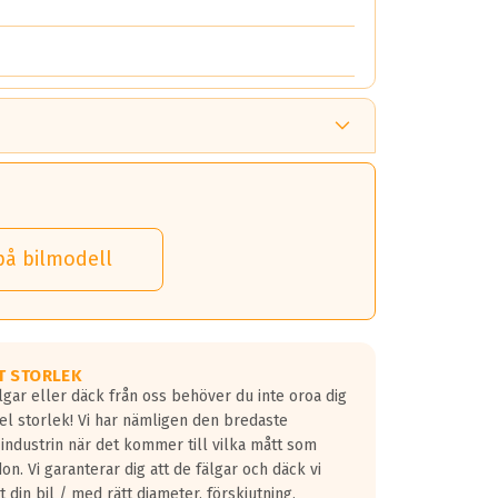
på bilmodell
T STORLEK
lgar eller däck från oss behöver du inte oroa dig
fel storlek! Vi har nämligen den bredaste
 industrin när det kommer till vilka mått som
don. Vi garanterar dig att de fälgar och däck vi
 din bil / med rätt diameter, förskjutning,