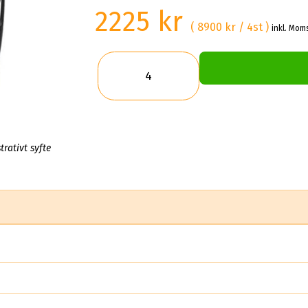
2225 kr
( 8900 kr / 4st )
inkl. Moms
trativt syfte