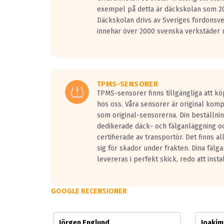
Vid körning i över 50km/h brukar rullmotståndets l
exempel på detta är däckskolan som 20
På däckmärkningen kommer det finnas en symbol a
Däckskolan drivs av Sveriges fordonsv
medans de vita vågorna påvisar om det är ett tyst 
innehar över 2000 svenska verkstäder u
Ett däck med tre svarta vågor uppnår de europeiska
regelverket som introduceras år 2016.
Ett däck med två svarta vågor är redan godkända f
Ett däck med en svart våg kommer vara minst tre d
TPMS-SENSORER
TPMS-sensorer finns tillgängliga att kö
hos oss. Våra sensorer är original kom
som original-sensorerna. Din beställnin
dedikerade däck- och fälganläggning oc
certifierade av transportör. Det finns a
sig för skador under frakten. Dina fälg
levereras i perfekt skick, redo att insta
GOOGLE RECENSIONER
Jörgen Englund
Joaki