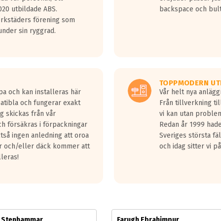
jud överträffa motorljudet.
20 utbildade ABS.
backspace och bul
v ett däck med vågar. Hög bullernivå markeras med svarta vågor
erkstäders förening som
däck.
nder sin ryggrad.
 kraven som finns i dagsläget, men är inte längre tillåtna enligt nya
ör år 2016 nya regelverk.
ecibel tystare än det regelverk som börjar gälla 2016.
TOPPMODERN UT
pa och kan installeras här
Vår helt nya anläg
patibla och fungerar exakt
Från tillverkning t
g skickas från vår
vi kan utan problem
h försäkras i förpackningar
Redan år 1999 hade 
lltså ingen anledning att oroa
Sveriges största fä
ar och/eller däck kommer att
och idag sitter vi 
lleras!
m Stenhammar
Farugh Ebrahimpur