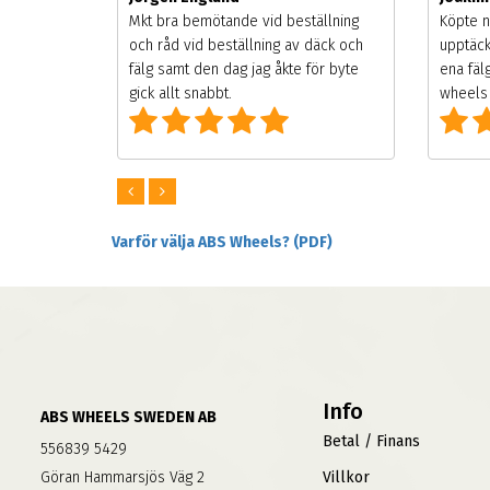
songen.
Mkt bra bemötande vid beställning
Köpte n
g men
och råd vid beställning av däck och
upptäck
digt
fälg samt den dag jag åkte för byte
ena fäl
om alla
gick allt snabbt.
wheels 
Varför välja ABS Wheels? (PDF)
Info
ABS WHEELS SWEDEN AB
Betal / Finans
556839 5429
Göran Hammarsjös Väg 2
Villkor