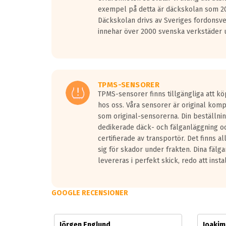
Vid körning i över 50km/h brukar rullmotståndets l
exempel på detta är däckskolan som 20
På däckmärkningen kommer det finnas en symbol a
Däckskolan drivs av Sveriges fordonsv
medans de vita vågorna påvisar om det är ett tyst 
innehar över 2000 svenska verkstäder u
Ett däck med tre svarta vågor uppnår de europeiska
regelverket som introduceras år 2016.
Ett däck med två svarta vågor är redan godkända f
Ett däck med en svart våg kommer vara minst tre d
TPMS-SENSORER
TPMS-sensorer finns tillgängliga att kö
hos oss. Våra sensorer är original kom
som original-sensorerna. Din beställnin
dedikerade däck- och fälganläggning oc
certifierade av transportör. Det finns a
sig för skador under frakten. Dina fälg
levereras i perfekt skick, redo att insta
GOOGLE RECENSIONER
Jörgen Englund
Joaki