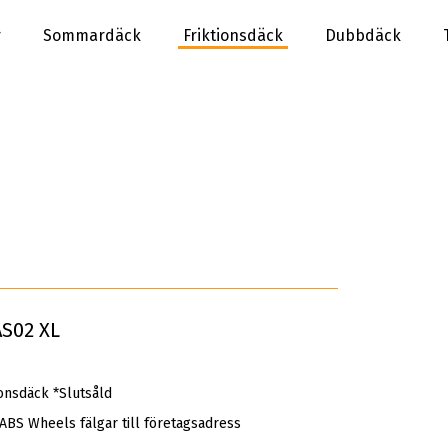
r
Sommardäck
Friktionsdäck
Dubbdäck
S02 XL
onsdäck *Slutsåld
 ABS Wheels fälgar till företagsadress