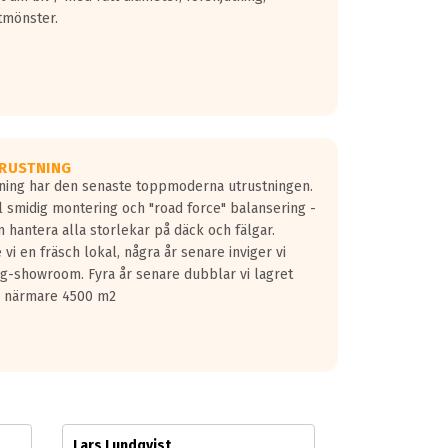
tmönster.
RUSTNING
gning har den senaste toppmoderna utrustningen.
ill smidig montering och "road force" balansering -
 hantera alla storlekar på däck och fälgar.
vi en fräsch lokal, några år senare inviger vi
lg-showroom. Fyra år senare dubblar vi lagret
på närmare 4500 m2
Lars Lundqvist