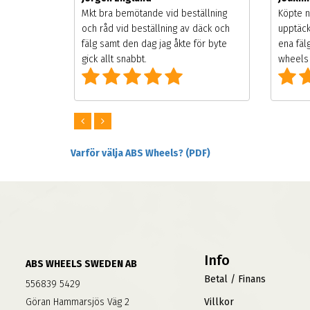
songen.
Mkt bra bemötande vid beställning
Köpte n
g men
och råd vid beställning av däck och
upptäck
digt
fälg samt den dag jag åkte för byte
ena fäl
om alla
gick allt snabbt.
wheels 
Varför välja ABS Wheels? (PDF)
Info
ABS WHEELS SWEDEN AB
Betal / Finans
556839 5429
Göran Hammarsjös Väg 2
Villkor