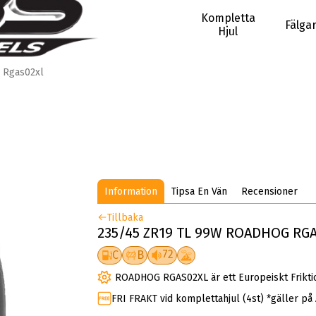
Kompletta
Fälga
Hjul
Rgas02xl
Information
Tipsa En Vän
Recensioner
Tillbaka
235/45 ZR19 TL 99W ROADHOG RGA
72
C
B
ROADHOG RGAS02XL är ett Europeiskt Frikti
FRI FRAKT vid komplettahjul (4st) *gäller på