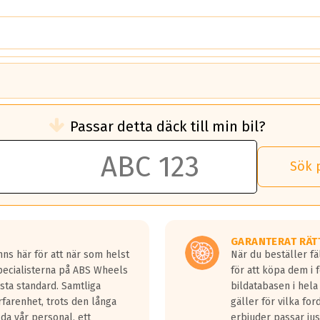
brukningen)
Passar detta däck till min bil?
 rullmotstånd.
brukning än ett klass G däck.
an 50 liter bränsle med ett klass A däck gentemot ett klass G däck.
Sök 
 vilken rutt du kör, samt vilken körstil du använder.
rtaste bromssträckan och F är den längsta.
tta lastbilar.
GARANTERAT RÄT
a in på en väg där det ligger 0.5-1.5 mm vatten.
ns här för att när som helst
När du beställer fä
a fyra billängder( ca 18meter) mellan däck med betyg A gentemot
Specialisterna på ABS Wheels
för att köpa dem i 
sta standard. Samtliga
bildatabasen i hela
rfarenhet, trots den långa
gäller för vilka for
lda vår personal, ett
erbjuder passar just