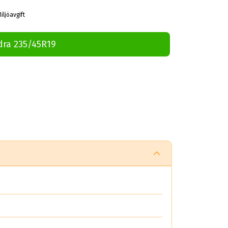
iljöavgift
dra 235/45R19