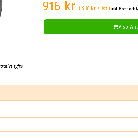
916 kr
( 916 kr / 1st )
inkl. Moms och M
Visa An
trativt syfte