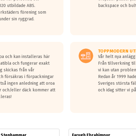
jud överträffa motorljudet.
20 utbildade ABS.
backspace och bul
v ett däck med vågar. Hög bullernivå markeras med svarta vågor
erkstäders förening som
däck.
nder sin ryggrad.
 kraven som finns i dagsläget, men är inte längre tillåtna enligt nya
ör år 2016 nya regelverk.
ecibel tystare än det regelverk som börjar gälla 2016.
TOPPMODERN UT
pa och kan installeras här
Vår helt nya anläg
patibla och fungerar exakt
Från tillverkning t
g skickas från vår
vi kan utan problem
h försäkras i förpackningar
Redan år 1999 hade 
lltså ingen anledning att oroa
Sveriges största fä
ar och/eller däck kommer att
och idag sitter vi 
lleras!
m Stenhammar
Farugh Ebrahimpur