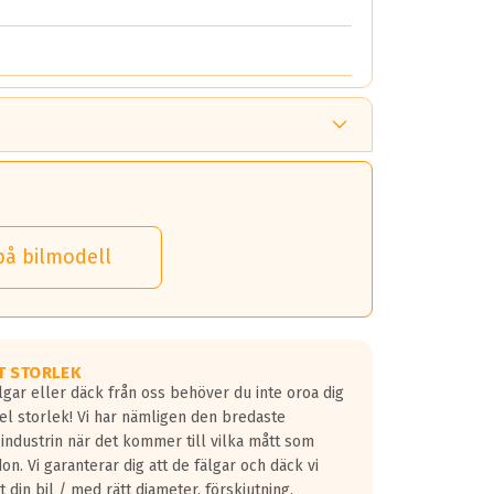
på bilmodell
T STORLEK
lgar eller däck från oss behöver du inte oroa dig
fel storlek! Vi har nämligen den bredaste
 industrin när det kommer till vilka mått som
don. Vi garanterar dig att de fälgar och däck vi
 din bil / med rätt diameter, förskjutning,