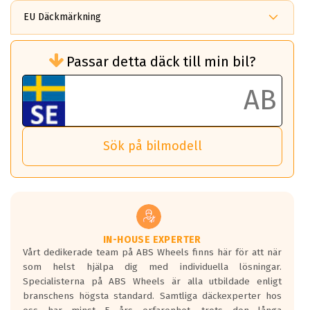
EU Däckmärkning
Rullmotstånd (Som har en inverkan på
Passar detta däck till min bil?
bränsleförbrukningen)
Det ska vara en betygsskala från klass A
till G för rullmotstånd.
Ett klass A däck kommer ha 6,5% bättre
bränsleförbrukning än ett klass G däck.
Det betyder att om man kör 10,000 km,
Sök på bilmodell
så sparar man 50 liter bränsle med ett
klass A däck gentemot ett klass G däck.
Detta är genomsnittet; beroende på väg
underlaget, vilken rutt du kör, samt
vilken körstil du använder.
Våtgrepp egenskaper:
IN-HOUSE EXPERTER
Vårt dedikerade team på ABS Wheels finns här för att när
Betygsskalan är satt A till F. Där A påvisar
som helst hjälpa dig med individuella lösningar.
den kortaste bromssträckan och F är den
Specialisterna på ABS Wheels är alla utbildade enligt
längsta.
branschens högsta standard. Samtliga däckexperter hos
Inga D eller G betyg delas ut för