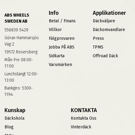
Info
Applikationer
ABS WHEELS
Betal / Finans
Däckväljare
SWEDEN AB
Villkor
Däckomvandlare
556839 5429
Göran Hammarsjös
Fälgprovaren
Press
Väg 2
Jobba På ABS
TPMS
19572 Rosersberg
Sidkarta
Offroad Däck
Mån-Fre 08:00-
Varumärken
17:00
Lunchstängt 12:00-
13:00
Bankgiro: 5300-
1194
Kunskap
KONTAKTA
Däckskola
Kontakta Oss
Blog
Vinterdäck