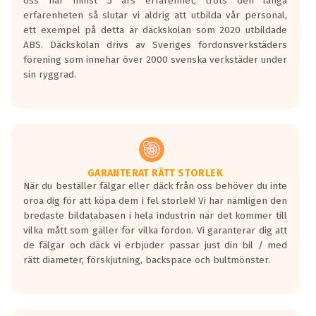
oss har minst 5 års erfarenhet, trots den långa
personbilar och lätta lastbilar.
erfarenheten så slutar vi aldrig att utbilda vår personal,
Betyget sätts efter ett test där däcken
ett exempel på detta är däckskolan som 2020 utbildade
skall bromsa in på en väg där det ligger
ABS. Däckskolan drivs av Sveriges fordonsverkstäders
0.5-1.5 mm vatten.
förening som innehar över 2000 svenska verkstäder under
I 80km/h kommer skillnaden på
sin ryggrad.
bromssträckan vara fyra billängder( ca
18meter) mellan däck med betyg A
gentemot F.
Bullernivån:
Vid körning i över 50km/h brukar
rullmotståndets ljud överträffa
GARANTERAT RÄTT STORLEK
När du beställer fälgar eller däck från oss behöver du inte
motorljudet.
oroa dig för att köpa dem i fel storlek! Vi har nämligen den
På däckmärkningen kommer det finnas
bredaste bildatabasen i hela industrin när det kommer till
en symbol av ett däck med vågar. Hög
vilka mått som gäller för vilka fordon. Vi garanterar dig att
bullernivå markeras med svarta vågor
de fälgar och däck vi erbjuder passar just din bil / med
medans de vita vågorna påvisar om det är
rätt diameter, förskjutning, backspace och bultmönster.
ett tyst däck.
Ett däck med tre svarta vågor uppnår de
europeiska kraven som finns i dagsläget,
men är inte längre tillåtna enligt nya