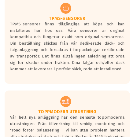
regelverket som introduceras år 2016.
Ett däck med två svarta vågor är redan
godkända för år 2016 nya regelverk.
TPMS-SENSORER
TPMS-sensorer finns tillgängliga att köpa och kan
Ett däck med en svart våg kommer vara
installeras här hos oss. Våra sensorer är original
minst tre decibel tystare än det
kompatibla och fungerar exakt som original-sensorerna.
regelverk som börjar gälla 2016.
Din beställning skickas från vår dedikerade däck- och
fälganläggning och försäkras i förpackningar certifierade
av transportör. Det finns alltså ingen anledning att oroa
sig för skador under frakten. Dina fälgar och/eller däck
kommer att levereras i perfekt skick, redo att installeras!
TOPPMODERN UTRUSTNING
Vår helt nya anläggning har den senaste toppmoderna
utrustningen. Från tillverkning till smidig montering och
"road force" balansering - vi kan utan problem hantera
alla storlekar på däck och fälgar. Redan år 1999 hade vi en