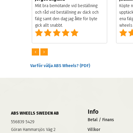
songen.
Mkt bra bemötande vid beställning
Köpte n
g men
och råd vid beställning av däck och
upptäck
digt
fälg samt den dag jag åkte för byte
ena fäl
om alla
gick allt snabbt.
wheels 
Varför välja ABS Wheels? (PDF)
Info
ABS WHEELS SWEDEN AB
Betal / Finans
556839 5429
Göran Hammarsjös Väg 2
Villkor