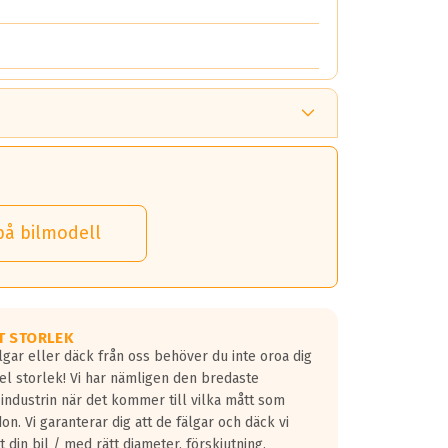
på bilmodell
T STORLEK
lgar eller däck från oss behöver du inte oroa dig
fel storlek! Vi har nämligen den bredaste
 industrin när det kommer till vilka mått som
don. Vi garanterar dig att de fälgar och däck vi
 din bil / med rätt diameter, förskjutning,