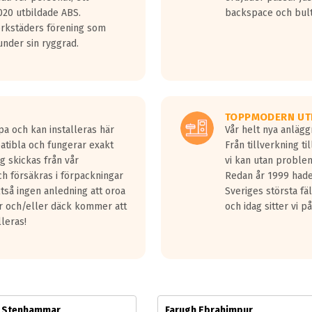
jud överträffa motorljudet.
20 utbildade ABS.
backspace och bul
v ett däck med vågar. Hög bullernivå markeras med svarta vågor
erkstäders förening som
däck.
nder sin ryggrad.
 kraven som finns i dagsläget, men är inte längre tillåtna enligt nya
ör år 2016 nya regelverk.
ecibel tystare än det regelverk som börjar gälla 2016.
TOPPMODERN UT
pa och kan installeras här
Vår helt nya anläg
patibla och fungerar exakt
Från tillverkning t
g skickas från vår
vi kan utan problem
h försäkras i förpackningar
Redan år 1999 hade 
lltså ingen anledning att oroa
Sveriges största fä
ar och/eller däck kommer att
och idag sitter vi 
lleras!
m Stenhammar
Farugh Ebrahimpur