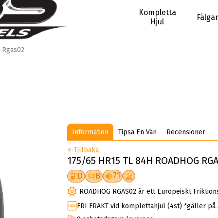
Kompletta
Fälga
Hjul
Rgas02
Information
Tipsa En Vän
Recensioner
Tillbaka
175/65 HR15 TL 84H ROADHOG RG
71
D
B
ROADHOG RGAS02 är ett Europeiskt Friktion
FRI FRAKT vid komplettahjul (4st) *gäller på