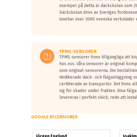
Vid körning i över 50km/h brukar rullmotståndets l
exempel på detta är däckskolan som 20
På däckmärkningen kommer det finnas en symbol a
Däckskolan drivs av Sveriges fordonsv
medans de vita vågorna påvisar om det är ett tyst 
innehar över 2000 svenska verkstäder u
Ett däck med tre svarta vågor uppnår de europeiska
regelverket som introduceras år 2016.
Ett däck med två svarta vågor är redan godkända f
Ett däck med en svart våg kommer vara minst tre d
TPMS-SENSORER
TPMS-sensorer finns tillgängliga att kö
hos oss. Våra sensorer är original kom
som original-sensorerna. Din beställnin
dedikerade däck- och fälganläggning oc
certifierade av transportör. Det finns a
sig för skador under frakten. Dina fälg
levereras i perfekt skick, redo att insta
GOOGLE RECENSIONER
Jörgen Englund
Joaki