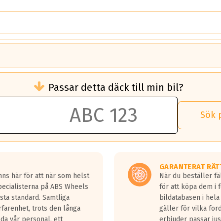
brukningen)
Passar detta däck till min bil?
 rullmotstånd.
brukning än ett klass G däck.
an 50 liter bränsle med ett klass A däck gentemot ett klass G däck.
Sök 
 vilken rutt du kör, samt vilken körstil du använder.
rtaste bromssträckan och F är den längsta.
tta lastbilar.
GARANTERAT RÄT
a in på en väg där det ligger 0.5-1.5 mm vatten.
ns här för att när som helst
När du beställer fä
a fyra billängder( ca 18meter) mellan däck med betyg A gentemot
Specialisterna på ABS Wheels
för att köpa dem i 
sta standard. Samtliga
bildatabasen i hela
rfarenhet, trots den långa
gäller för vilka for
lda vår personal, ett
erbjuder passar just