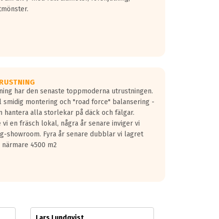
tmönster.
RUSTNING
gning har den senaste toppmoderna utrustningen.
ill smidig montering och "road force" balansering -
 hantera alla storlekar på däck och fälgar.
vi en fräsch lokal, några år senare inviger vi
lg-showroom. Fyra år senare dubblar vi lagret
på närmare 4500 m2
Lars Lundqvist