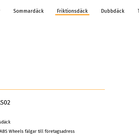
r
Sommardäck
Friktionsdäck
Dubbdäck
AS02
sdäck
 ABS Wheels fälgar till företagsadress