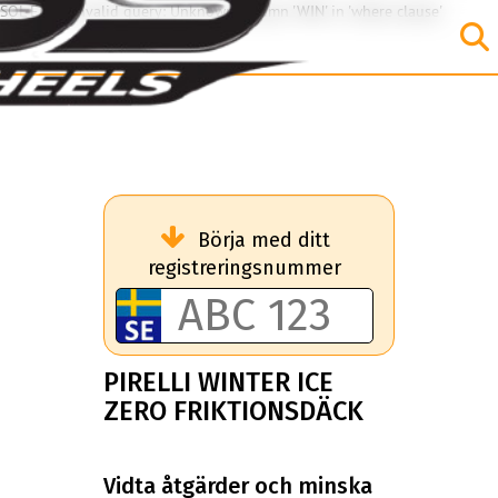
SQL Error: Invalid query: Unknown column 'WIN' in 'where clause'
Börja med ditt
registreringsnummer
PIRELLI WINTER ICE
ZERO FRIKTIONSDÄCK
Vidta åtgärder och minska