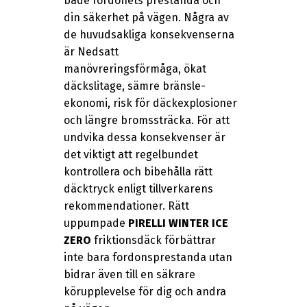
både fordonets prestanda och
din säkerhet på vägen. Några av
de huvudsakliga konsekvenserna
är Nedsatt
manövreringsförmåga, ökat
däckslitage, sämre bränsle-
ekonomi, risk för däckexplosioner
och längre bromssträcka. För att
undvika dessa konsekvenser är
det viktigt att regelbundet
kontrollera och bibehålla rätt
däcktryck enligt tillverkarens
rekommendationer. Rätt
uppumpade
PIRELLI WINTER ICE
ZERO
friktionsdäck förbättrar
inte bara fordonsprestanda utan
bidrar även till en säkrare
körupplevelse för dig och andra