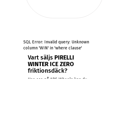
SQL Error: Invalid query: Unknown
column 'WIN' in 'where clause'
Vart säljs
PIRELLI
WINTER ICE ZERO
friktionsdäck?
Hos oss på ABS Wheels kan du
enkelt införskaffa dina
PIRELLI
WINTER ICE ZERO
friktionsdäck. Vi
upprätthåller alltid ett
omfattande urval av friktionsdäck
på vårt lager, erbjuder
konkurrenskraftiga priser och
snabb leverans.
Vilken däcktillverkare