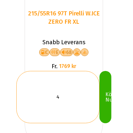
215/55R16 97T Pirelli W.ICE
ZERO FR XL
Snabb Leverans
C
E
68
Fr.
1769 kr
Köp
Nu