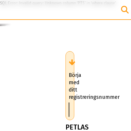
SQL Error: Invalid query: Unknown column 'PT5' in 'where clause'
Börja
med
ditt
registreringsnummer
PETLAS