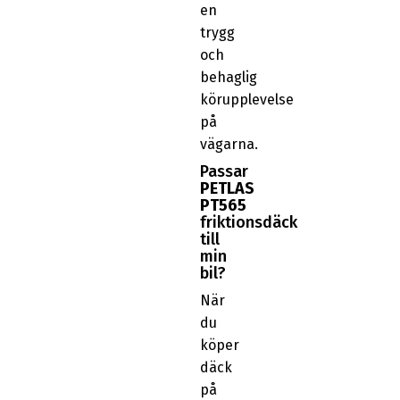
en
trygg
och
behaglig
körupplevelse
på
vägarna.
Passar
PETLAS
PT565
friktionsdäck
till
min
bil?
När
du
köper
däck
på