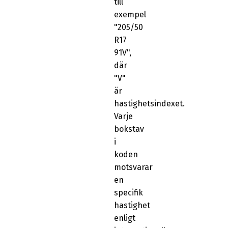
till
exempel
"205/50
R17
91V",
där
"V"
är
hastighetsindexet.
Varje
bokstav
i
koden
motsvarar
en
specifik
hastighet
enligt