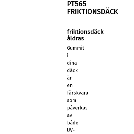
PT565
FRIKTIONSDÄCK
friktionsdäck
åldras
Gummit
i
dina
däck
är
en
färskvara
som
påverkas
av
både
UV-