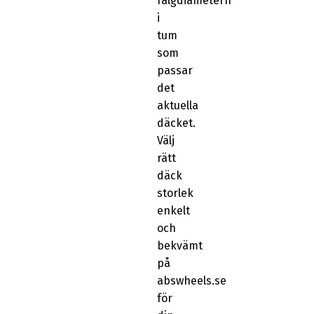
fälgdiametern
i
tum
som
passar
det
aktuella
däcket.
Välj
rätt
däck
storlek
enkelt
och
bekvämt
på
abswheels.se
för