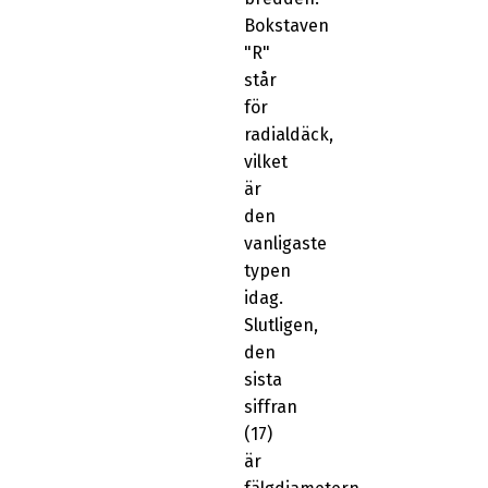
Bokstaven
"R"
står
för
radialdäck,
vilket
är
den
vanligaste
typen
idag.
Slutligen,
den
sista
siffran
(17)
är