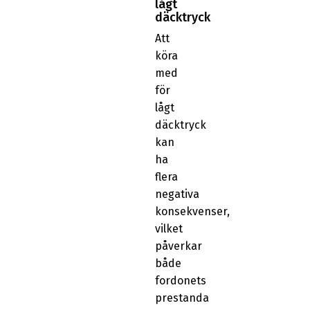
lågt
däcktryck
Att
köra
med
för
lågt
däcktryck
kan
ha
flera
negativa
konsekvenser,
vilket
påverkar
både
fordonets
prestanda