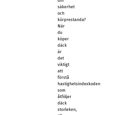
din
säkerhet
och
körprestanda?
När
du
köper
däck
är
det
viktigt
att
förstå
hastighetsindexkoden
som
åtföljer
däck
storleken,