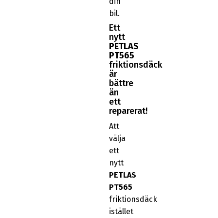
din
bil.
Ett
nytt
PETLAS
PT565
friktionsdäck
är
bättre
än
ett
reparerat!
Att
välja
ett
nytt
PETLAS
PT565
friktionsdäck
istället