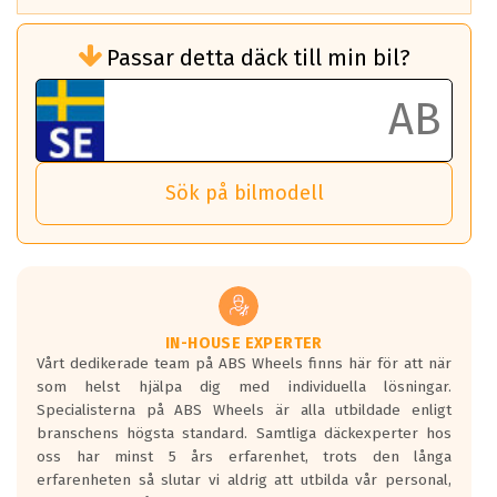
Rullmotstånd (Som har en inverkan på
Passar detta däck till min bil?
bränsleförbrukningen)
Det ska vara en betygsskala från klass A
till G för rullmotstånd.
Ett klass A däck kommer ha 6,5% bättre
bränsleförbrukning än ett klass G däck.
Det betyder att om man kör 10,000 km,
Sök på bilmodell
så sparar man 50 liter bränsle med ett
klass A däck gentemot ett klass G däck.
Detta är genomsnittet; beroende på väg
underlaget, vilken rutt du kör, samt
vilken körstil du använder.
Våtgrepp egenskaper:
IN-HOUSE EXPERTER
Vårt dedikerade team på ABS Wheels finns här för att när
Betygsskalan är satt A till F. Där A påvisar
som helst hjälpa dig med individuella lösningar.
den kortaste bromssträckan och F är den
Specialisterna på ABS Wheels är alla utbildade enligt
längsta.
branschens högsta standard. Samtliga däckexperter hos
Inga D eller G betyg delas ut för
oss har minst 5 års erfarenhet, trots den långa
personbilar och lätta lastbilar.
erfarenheten så slutar vi aldrig att utbilda vår personal,
Betyget sätts efter ett test där däcken