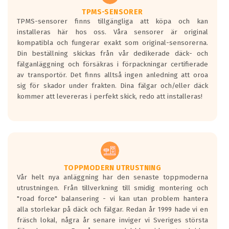
Ett däck med två svarta vågor är redan
godkända för år 2016 nya regelverk.
TPMS-SENSORER
TPMS-sensorer finns tillgängliga att köpa och kan
Ett däck med en svart våg kommer vara
installeras här hos oss. Våra sensorer är original
minst tre decibel tystare än det
kompatibla och fungerar exakt som original-sensorerna.
regelverk som börjar gälla 2016.
Din beställning skickas från vår dedikerade däck- och
fälganläggning och försäkras i förpackningar certifierade
av transportör. Det finns alltså ingen anledning att oroa
sig för skador under frakten. Dina fälgar och/eller däck
kommer att levereras i perfekt skick, redo att installeras!
TOPPMODERN UTRUSTNING
Vår helt nya anläggning har den senaste toppmoderna
utrustningen. Från tillverkning till smidig montering och
"road force" balansering - vi kan utan problem hantera
alla storlekar på däck och fälgar. Redan år 1999 hade vi en
fräsch lokal, några år senare inviger vi Sveriges största