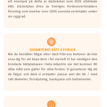
ett exempel på detta är däckskolan som 2020 utbildade
skall bromsa in på en väg där det ligger
ABS. Däckskolan drivs av Sveriges fordonsverkstäders
0.5-1.5 mm vatten.
förening som innehar över 2000 svenska verkstäder under
I 80km/h kommer skillnaden på
sin ryggrad.
bromssträckan vara fyra billängder( ca
18meter) mellan däck med betyg A
gentemot F.
Bullernivån:
Vid körning i över 50km/h brukar
rullmotståndets ljud överträffa
GARANTERAT RÄTT STORLEK
När du beställer fälgar eller däck från oss behöver du inte
motorljudet.
oroa dig för att köpa dem i fel storlek! Vi har nämligen den
På däckmärkningen kommer det finnas
bredaste bildatabasen i hela industrin när det kommer till
en symbol av ett däck med vågar. Hög
vilka mått som gäller för vilka fordon. Vi garanterar dig att
bullernivå markeras med svarta vågor
de fälgar och däck vi erbjuder passar just din bil / med
medans de vita vågorna påvisar om det är
rätt diameter, förskjutning, backspace och bultmönster.
ett tyst däck.
Ett däck med tre svarta vågor uppnår de
europeiska kraven som finns i dagsläget,
men är inte längre tillåtna enligt nya
regelverket som introduceras år 2016.