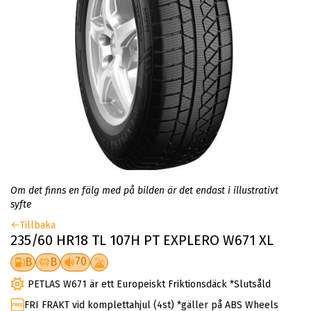
Om det finns en fälg med på bilden är det endast i illustrativt
syfte
Tillbaka
235/60 HR18 TL 107H PT EXPLERO W671 XL
70
B
B
PETLAS W671 är ett Europeiskt Friktionsdäck *Slutsåld
FRI FRAKT vid komplettahjul (4st) *gäller på ABS Wheels