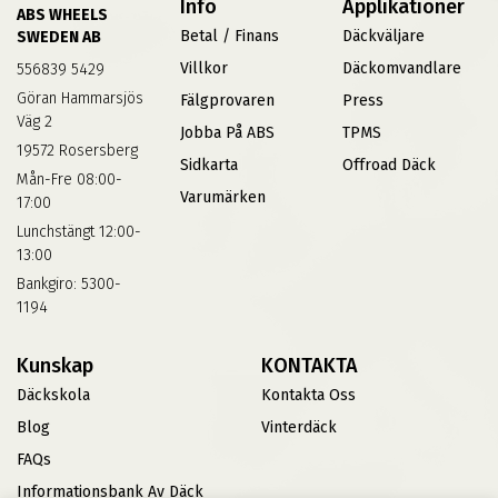
Info
Applikationer
ABS WHEELS
Betal / Finans
Däckväljare
SWEDEN AB
Villkor
Däckomvandlare
556839 5429
Göran Hammarsjös
Fälgprovaren
Press
Väg 2
Jobba På ABS
TPMS
19572 Rosersberg
Sidkarta
Offroad Däck
Mån-Fre 08:00-
Varumärken
17:00
Lunchstängt 12:00-
13:00
Bankgiro: 5300-
1194
Kunskap
KONTAKTA
Däckskola
Kontakta Oss
Blog
Vinterdäck
FAQs
Informationsbank Av Däck