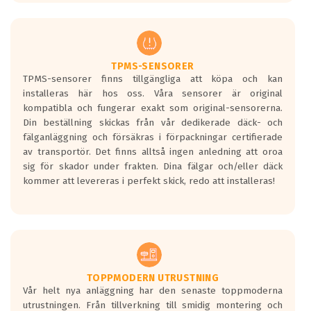
europeiska kraven som finns i dagsläget,
men är inte längre tillåtna enligt nya
regelverket som introduceras år 2016.
Ett däck med två svarta vågor är redan
godkända för år 2016 nya regelverk.
TPMS-SENSORER
TPMS-sensorer finns tillgängliga att köpa och kan
Ett däck med en svart våg kommer vara
installeras här hos oss. Våra sensorer är original
minst tre decibel tystare än det
kompatibla och fungerar exakt som original-sensorerna.
regelverk som börjar gälla 2016.
Din beställning skickas från vår dedikerade däck- och
fälganläggning och försäkras i förpackningar certifierade
av transportör. Det finns alltså ingen anledning att oroa
sig för skador under frakten. Dina fälgar och/eller däck
kommer att levereras i perfekt skick, redo att installeras!
TOPPMODERN UTRUSTNING
Vår helt nya anläggning har den senaste toppmoderna
utrustningen. Från tillverkning till smidig montering och