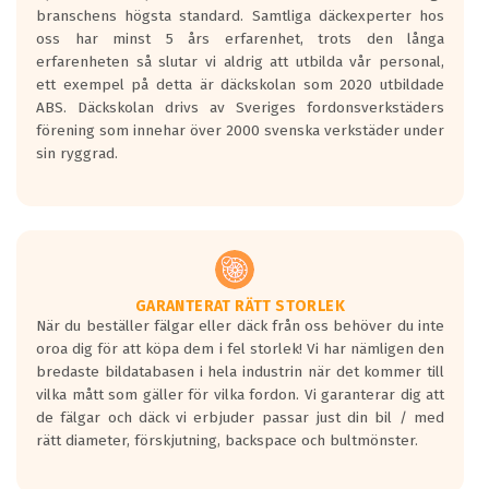
längsta.
branschens högsta standard. Samtliga däckexperter hos
Inga D eller G betyg delas ut för
oss har minst 5 års erfarenhet, trots den långa
personbilar och lätta lastbilar.
erfarenheten så slutar vi aldrig att utbilda vår personal,
Betyget sätts efter ett test där däcken
ett exempel på detta är däckskolan som 2020 utbildade
skall bromsa in på en väg där det ligger
ABS. Däckskolan drivs av Sveriges fordonsverkstäders
0.5-1.5 mm vatten.
förening som innehar över 2000 svenska verkstäder under
I 80km/h kommer skillnaden på
sin ryggrad.
bromssträckan vara fyra billängder( ca
18meter) mellan däck med betyg A
gentemot F.
Bullernivån:
Vid körning i över 50km/h brukar
rullmotståndets ljud överträffa
GARANTERAT RÄTT STORLEK
När du beställer fälgar eller däck från oss behöver du inte
motorljudet.
oroa dig för att köpa dem i fel storlek! Vi har nämligen den
På däckmärkningen kommer det finnas
bredaste bildatabasen i hela industrin när det kommer till
en symbol av ett däck med vågar. Hög
vilka mått som gäller för vilka fordon. Vi garanterar dig att
bullernivå markeras med svarta vågor
de fälgar och däck vi erbjuder passar just din bil / med
medans de vita vågorna påvisar om det är
rätt diameter, förskjutning, backspace och bultmönster.
ett tyst däck.
Ett däck med tre svarta vågor uppnår de