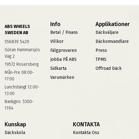
Info
Applikationer
ABS WHEELS
Betal / Finans
Däckväljare
SWEDEN AB
Villkor
Däckomvandlare
556839 5429
Göran Hammarsjös
Fälgprovaren
Press
Väg 2
Jobba På ABS
TPMS
19572 Rosersberg
Sidkarta
Offroad Däck
Mån-Fre 08:00-
Varumärken
17:00
Lunchstängt 12:00-
13:00
Bankgiro: 5300-
1194
Kunskap
KONTAKTA
Däckskola
Kontakta Oss