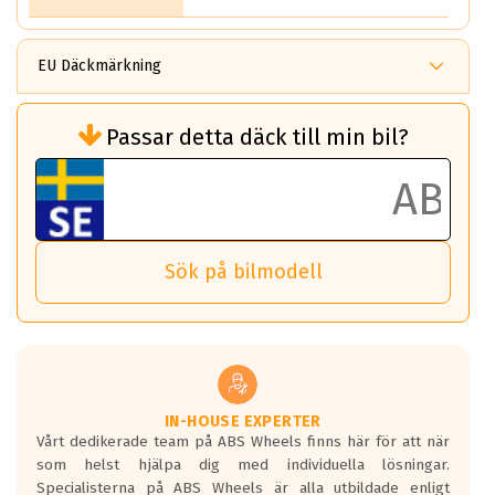
EU Däckmärkning
Rullmotstånd (Som har en inverkan på
Passar detta däck till min bil?
bränsleförbrukningen)
Det ska vara en betygsskala från klass A
till G för rullmotstånd.
Ett klass A däck kommer ha 6,5% bättre
bränsleförbrukning än ett klass G däck.
Det betyder att om man kör 10,000 km,
Sök på bilmodell
så sparar man 50 liter bränsle med ett
klass A däck gentemot ett klass G däck.
Detta är genomsnittet; beroende på väg
underlaget, vilken rutt du kör, samt
vilken körstil du använder.
Våtgrepp egenskaper:
IN-HOUSE EXPERTER
Vårt dedikerade team på ABS Wheels finns här för att när
Betygsskalan är satt A till F. Där A påvisar
som helst hjälpa dig med individuella lösningar.
den kortaste bromssträckan och F är den
Specialisterna på ABS Wheels är alla utbildade enligt