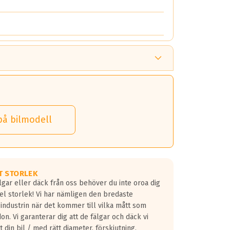
på bilmodell
T STORLEK
lgar eller däck från oss behöver du inte oroa dig
fel storlek! Vi har nämligen den bredaste
 industrin när det kommer till vilka mått som
don. Vi garanterar dig att de fälgar och däck vi
 din bil / med rätt diameter, förskjutning,