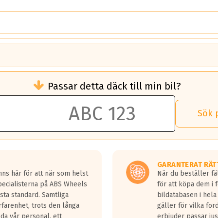
brukningen)
Passar detta däck till min bil?
 rullmotstånd.
brukning än ett klass G däck.
an 50 liter bränsle med ett klass A däck gentemot ett klass G däck.
Sök 
 vilken rutt du kör, samt vilken körstil du använder.
rtaste bromssträckan och F är den längsta.
tta lastbilar.
GARANTERAT RÄT
a in på en väg där det ligger 0.5-1.5 mm vatten.
ns här för att när som helst
När du beställer fä
a fyra billängder( ca 18meter) mellan däck med betyg A gentemot
Specialisterna på ABS Wheels
för att köpa dem i 
sta standard. Samtliga
bildatabasen i hela
rfarenhet, trots den långa
gäller för vilka for
lda vår personal, ett
erbjuder passar just