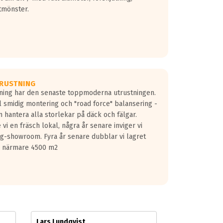
tmönster.
RUSTNING
gning har den senaste toppmoderna utrustningen.
ill smidig montering och "road force" balansering -
 hantera alla storlekar på däck och fälgar.
vi en fräsch lokal, några år senare inviger vi
lg-showroom. Fyra år senare dubblar vi lagret
på närmare 4500 m2
Lars Lundqvist