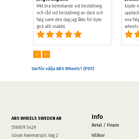
songen.
Mkt bra bemötande vid beställning
Köpte n
g men
och råd vid beställning av däck och
upptäck
digt
fälg samt den dag jag åkte för byte
ena fäl
om alla
gick allt snabbt.
wheels 
Varför välja ABS Wheels? (PDF)
Info
ABS WHEELS SWEDEN AB
Betal / Finans
556839 5429
Göran Hammarsjös Väg 2
Villkor