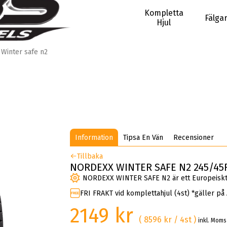
Kompletta
Fälga
Hjul
Winter safe n2
Information
Tipsa En Vän
Recensioner
Tillbaka
NORDEXX WINTER SAFE N2 245/45R
NORDEXX WINTER SAFE N2 är ett Europeiskt 
FRI FRAKT vid komplettahjul (4st) *gäller på
2149 kr
( 8596 kr / 4st )
inkl. Moms