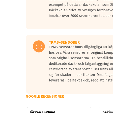
Vid körning i över 50km/h brukar rullmotståndets l
exempel på detta är däckskolan som 20
På däckmärkningen kommer det finnas en symbol a
Däckskolan drivs av Sveriges fordonsv
medans de vita vågorna påvisar om det är ett tyst 
innehar över 2000 svenska verkstäder u
Ett däck med tre svarta vågor uppnår de europeiska
regelverket som introduceras år 2016.
Ett däck med två svarta vågor är redan godkända f
Ett däck med en svart våg kommer vara minst tre d
TPMS-SENSORER
TPMS-sensorer finns tillgängliga att kö
hos oss. Våra sensorer är original kom
som original-sensorerna. Din beställnin
dedikerade däck- och fälganläggning oc
certifierade av transportör. Det finns a
sig för skador under frakten. Dina fälg
levereras i perfekt skick, redo att insta
GOOGLE RECENSIONER
Jörgen Englund
Joaki