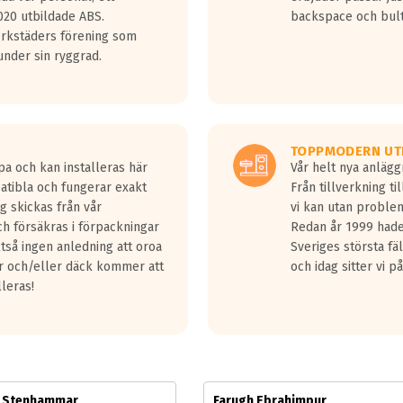
jud överträffa motorljudet.
20 utbildade ABS.
backspace och bul
v ett däck med vågar. Hög bullernivå markeras med svarta vågor
erkstäders förening som
däck.
nder sin ryggrad.
 kraven som finns i dagsläget, men är inte längre tillåtna enligt nya
ör år 2016 nya regelverk.
ecibel tystare än det regelverk som börjar gälla 2016.
TOPPMODERN UT
pa och kan installeras här
Vår helt nya anläg
patibla och fungerar exakt
Från tillverkning t
g skickas från vår
vi kan utan problem
h försäkras i förpackningar
Redan år 1999 hade 
lltså ingen anledning att oroa
Sveriges största fä
ar och/eller däck kommer att
och idag sitter vi 
lleras!
m Stenhammar
Farugh Ebrahimpur