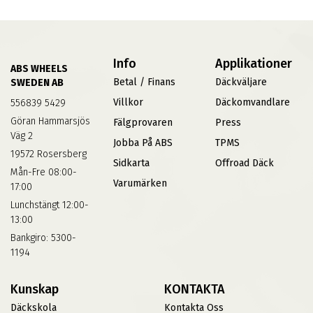
Info
Applikationer
ABS WHEELS
Betal / Finans
Däckväljare
SWEDEN AB
Villkor
Däckomvandlare
556839 5429
Göran Hammarsjös
Fälgprovaren
Press
Väg 2
Jobba På ABS
TPMS
19572 Rosersberg
Sidkarta
Offroad Däck
Mån-Fre 08:00-
Varumärken
17:00
Lunchstängt 12:00-
13:00
Bankgiro: 5300-
1194
Kunskap
KONTAKTA
Däckskola
Kontakta Oss