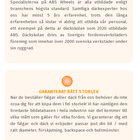
Specialisterna på ABS Wheels är alla utbildade enligt
längsta.
branschens högsta standard. Samtliga däckexperter hos
Inga D eller G betyg delas ut för
oss har minst 5 års erfarenhet, trots den långa
personbilar och lätta lastbilar.
erfarenheten så slutar vi aldrig att utbilda vår personal,
Betyget sätts efter ett test där däcken
ett exempel på detta är däckskolan som 2020 utbildade
skall bromsa in på en väg där det ligger
ABS. Däckskolan drivs av Sveriges fordonsverkstäders
0.5-1.5 mm vatten.
förening som innehar över 2000 svenska verkstäder under
I 80km/h kommer skillnaden på
sin ryggrad.
bromssträckan vara fyra billängder( ca
18meter) mellan däck med betyg A
gentemot F.
Bullernivån:
Vid körning i över 50km/h brukar
rullmotståndets ljud överträffa
GARANTERAT RÄTT STORLEK
När du beställer fälgar eller däck från oss behöver du inte
motorljudet.
oroa dig för att köpa dem i fel storlek! Vi har nämligen den
På däckmärkningen kommer det finnas
bredaste bildatabasen i hela industrin när det kommer till
en symbol av ett däck med vågar. Hög
vilka mått som gäller för vilka fordon. Vi garanterar dig att
bullernivå markeras med svarta vågor
de fälgar och däck vi erbjuder passar just din bil / med
medans de vita vågorna påvisar om det är
rätt diameter, förskjutning, backspace och bultmönster.
ett tyst däck.
Ett däck med tre svarta vågor uppnår de