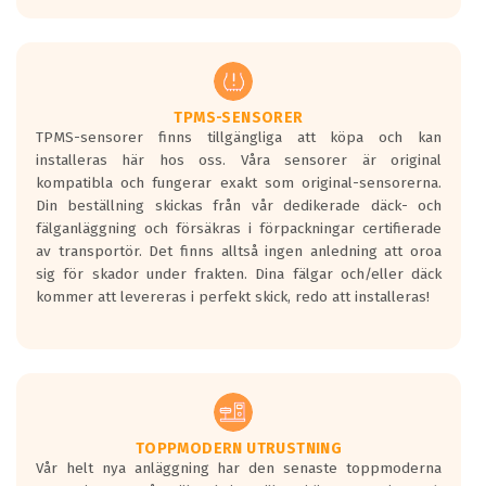
europeiska kraven som finns i dagsläget,
men är inte längre tillåtna enligt nya
regelverket som introduceras år 2016.
Ett däck med två svarta vågor är redan
godkända för år 2016 nya regelverk.
TPMS-SENSORER
TPMS-sensorer finns tillgängliga att köpa och kan
Ett däck med en svart våg kommer vara
installeras här hos oss. Våra sensorer är original
minst tre decibel tystare än det
kompatibla och fungerar exakt som original-sensorerna.
regelverk som börjar gälla 2016.
Din beställning skickas från vår dedikerade däck- och
fälganläggning och försäkras i förpackningar certifierade
av transportör. Det finns alltså ingen anledning att oroa
sig för skador under frakten. Dina fälgar och/eller däck
kommer att levereras i perfekt skick, redo att installeras!
TOPPMODERN UTRUSTNING
Vår helt nya anläggning har den senaste toppmoderna