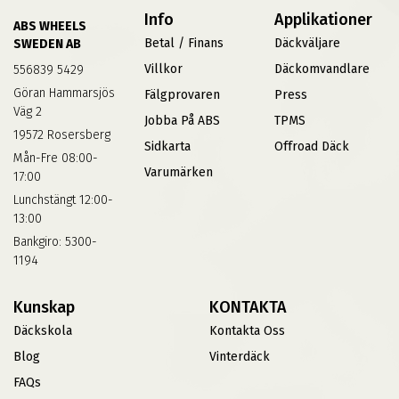
Info
Applikationer
ABS WHEELS
Betal / Finans
Däckväljare
SWEDEN AB
Villkor
Däckomvandlare
556839 5429
Göran Hammarsjös
Fälgprovaren
Press
Väg 2
Jobba På ABS
TPMS
19572 Rosersberg
Sidkarta
Offroad Däck
Mån-Fre 08:00-
Varumärken
17:00
Lunchstängt 12:00-
13:00
Bankgiro: 5300-
1194
Kunskap
KONTAKTA
Däckskola
Kontakta Oss
Blog
Vinterdäck
FAQs