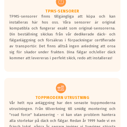
Ett däck med två svarta vågor är redan
godkända för år 2016 nya regelverk.
TPMS-SENSORER
TPMS-sensorer finns tillgängliga att köpa och kan
Ett däck med en svart våg kommer vara
installeras här hos oss. Våra sensorer är original
minst tre decibel tystare än det
kompatibla och fungerar exakt som original-sensorerna.
regelverk som börjar gälla 2016.
Din beställning skickas från vår dedikerade däck- och
fälganläggning och försäkras i förpackningar certifierade
av transportör. Det finns alltså ingen anledning att oroa
sig för skador under frakten. Dina fälgar och/eller däck
kommer att levereras i perfekt skick, redo att installeras!
TOPPMODERN UTRUSTNING
Vår helt nya anläggning har den senaste toppmoderna
utrustningen. Från tillverkning till smidig montering och
"road force" balansering - vi kan utan problem hantera
alla storlekar på däck och fälgar. Redan år 1999 hade vi en
fräsch lokal, några år senare inviger vi Sveriges största