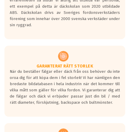
erfarenheten så slutar vi aldrig att utbilda vår personal,
Betyget sätts efter ett test där däcken
ett exempel på detta är däckskolan som 2020 utbildade
skall bromsa in på en väg där det ligger
ABS. Däckskolan drivs av Sveriges fordonsverkstäders
0.5-1.5 mm vatten.
förening som innehar över 2000 svenska verkstäder under
I 80km/h kommer skillnaden på
sin ryggrad.
bromssträckan vara fyra billängder( ca
18meter) mellan däck med betyg A
gentemot F.
Bullernivån:
Vid körning i över 50km/h brukar
rullmotståndets ljud överträffa
GARANTERAT RÄTT STORLEK
När du beställer fälgar eller däck från oss behöver du inte
motorljudet.
oroa dig för att köpa dem i fel storlek! Vi har nämligen den
På däckmärkningen kommer det finnas
bredaste bildatabasen i hela industrin när det kommer till
en symbol av ett däck med vågar. Hög
vilka mått som gäller för vilka fordon. Vi garanterar dig att
bullernivå markeras med svarta vågor
de fälgar och däck vi erbjuder passar just din bil / med
medans de vita vågorna påvisar om det är
rätt diameter, förskjutning, backspace och bultmönster.
ett tyst däck.
Ett däck med tre svarta vågor uppnår de
europeiska kraven som finns i dagsläget,
men är inte längre tillåtna enligt nya
regelverket som introduceras år 2016.