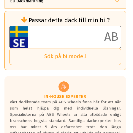
EU Däckmärkning
Rullmotstånd (Som har en inverkan på
Passar detta däck till min bil?
bränsleförbrukningen)
Det ska vara en betygsskala från klass A
till G för rullmotstånd.
Ett klass A däck kommer ha 6,5% bättre
bränsleförbrukning än ett klass G däck.
Det betyder att om man kör 10,000 km,
Sök på bilmodell
så sparar man 50 liter bränsle med ett
klass A däck gentemot ett klass G däck.
Detta är genomsnittet; beroende på väg
underlaget, vilken rutt du kör, samt
vilken körstil du använder.
Våtgrepp egenskaper:
IN-HOUSE EXPERTER
Vårt dedikerade team på ABS Wheels finns här för att när
Betygsskalan är satt A till F. Där A påvisar
som helst hjälpa dig med individuella lösningar.
den kortaste bromssträckan och F är den
Specialisterna på ABS Wheels är alla utbildade enligt
längsta.
branschens högsta standard. Samtliga däckexperter hos
Inga D eller G betyg delas ut för
oss har minst 5 års erfarenhet, trots den långa
personbilar och lätta lastbilar.