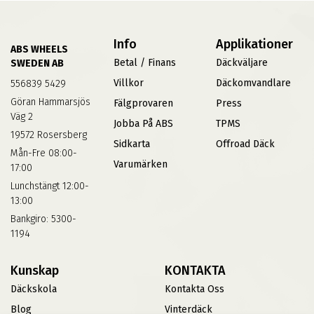
Info
Applikationer
ABS WHEELS
Betal / Finans
Däckväljare
SWEDEN AB
Villkor
Däckomvandlare
556839 5429
Göran Hammarsjös
Fälgprovaren
Press
Väg 2
Jobba På ABS
TPMS
19572 Rosersberg
Sidkarta
Offroad Däck
Mån-Fre 08:00-
Varumärken
17:00
Lunchstängt 12:00-
13:00
Bankgiro: 5300-
1194
Kunskap
KONTAKTA
Däckskola
Kontakta Oss
Blog
Vinterdäck