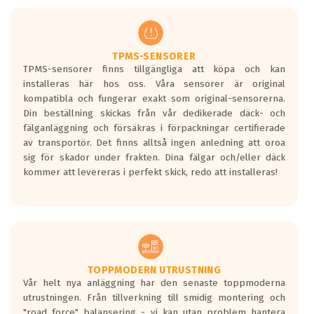
men är inte längre tillåtna enligt nya
regelverket som introduceras år 2016.
Ett däck med två svarta vågor är redan
godkända för år 2016 nya regelverk.
TPMS-SENSORER
TPMS-sensorer finns tillgängliga att köpa och kan
Ett däck med en svart våg kommer vara
installeras här hos oss. Våra sensorer är original
minst tre decibel tystare än det
kompatibla och fungerar exakt som original-sensorerna.
regelverk som börjar gälla 2016.
Din beställning skickas från vår dedikerade däck- och
fälganläggning och försäkras i förpackningar certifierade
av transportör. Det finns alltså ingen anledning att oroa
sig för skador under frakten. Dina fälgar och/eller däck
kommer att levereras i perfekt skick, redo att installeras!
TOPPMODERN UTRUSTNING
Vår helt nya anläggning har den senaste toppmoderna
utrustningen. Från tillverkning till smidig montering och
"road force" balansering - vi kan utan problem hantera