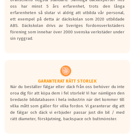
Inga D eller G betyg delas ut för
oss har minst 5 års erfarenhet, trots den långa
personbilar och lätta lastbilar.
erfarenheten så slutar vi aldrig att utbilda vår personal,
Betyget sätts efter ett test där däcken
ett exempel på detta är däckskolan som 2020 utbildade
skall bromsa in på en väg där det ligger
ABS. Däckskolan drivs av Sveriges fordonsverkstäders
0.5-1.5 mm vatten.
förening som innehar över 2000 svenska verkstäder under
I 80km/h kommer skillnaden på
sin ryggrad.
bromssträckan vara fyra billängder( ca
18meter) mellan däck med betyg A
gentemot F.
Bullernivån:
Vid körning i över 50km/h brukar
rullmotståndets ljud överträffa
GARANTERAT RÄTT STORLEK
När du beställer fälgar eller däck från oss behöver du inte
motorljudet.
oroa dig för att köpa dem i fel storlek! Vi har nämligen den
På däckmärkningen kommer det finnas
bredaste bildatabasen i hela industrin när det kommer till
en symbol av ett däck med vågar. Hög
vilka mått som gäller för vilka fordon. Vi garanterar dig att
bullernivå markeras med svarta vågor
de fälgar och däck vi erbjuder passar just din bil / med
medans de vita vågorna påvisar om det är
rätt diameter, förskjutning, backspace och bultmönster.
ett tyst däck.
Ett däck med tre svarta vågor uppnår de
europeiska kraven som finns i dagsläget,