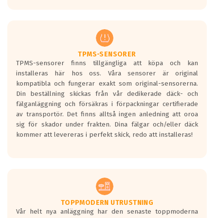
Ett däck med tre svarta vågor uppnår de
europeiska kraven som finns i dagsläget,
men är inte längre tillåtna enligt nya
regelverket som introduceras år 2016.
Ett däck med två svarta vågor är redan
godkända för år 2016 nya regelverk.
TPMS-SENSORER
TPMS-sensorer finns tillgängliga att köpa och kan
Ett däck med en svart våg kommer vara
installeras här hos oss. Våra sensorer är original
minst tre decibel tystare än det
kompatibla och fungerar exakt som original-sensorerna.
regelverk som börjar gälla 2016.
Din beställning skickas från vår dedikerade däck- och
fälganläggning och försäkras i förpackningar certifierade
av transportör. Det finns alltså ingen anledning att oroa
sig för skador under frakten. Dina fälgar och/eller däck
kommer att levereras i perfekt skick, redo att installeras!
TOPPMODERN UTRUSTNING
Vår helt nya anläggning har den senaste toppmoderna