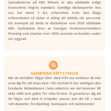
Specialisterna på ABS Wheels är alla utbildade enligt
längsta.
branschens högsta standard. Samtliga däckexperter hos
Inga D eller G betyg delas ut för
oss har minst 5 års erfarenhet, trots den långa
personbilar och lätta lastbilar.
erfarenheten så slutar vi aldrig att utbilda vår personal,
Betyget sätts efter ett test där däcken
ett exempel på detta är däckskolan som 2020 utbildade
skall bromsa in på en väg där det ligger
ABS. Däckskolan drivs av Sveriges fordonsverkstäders
0.5-1.5 mm vatten.
förening som innehar över 2000 svenska verkstäder under
I 80km/h kommer skillnaden på
sin ryggrad.
bromssträckan vara fyra billängder( ca
18meter) mellan däck med betyg A
gentemot F.
Bullernivån:
Vid körning i över 50km/h brukar
rullmotståndets ljud överträffa
GARANTERAT RÄTT STORLEK
När du beställer fälgar eller däck från oss behöver du inte
motorljudet.
oroa dig för att köpa dem i fel storlek! Vi har nämligen den
På däckmärkningen kommer det finnas
bredaste bildatabasen i hela industrin när det kommer till
en symbol av ett däck med vågar. Hög
vilka mått som gäller för vilka fordon. Vi garanterar dig att
bullernivå markeras med svarta vågor
de fälgar och däck vi erbjuder passar just din bil / med
medans de vita vågorna påvisar om det är
rätt diameter, förskjutning, backspace och bultmönster.
ett tyst däck.