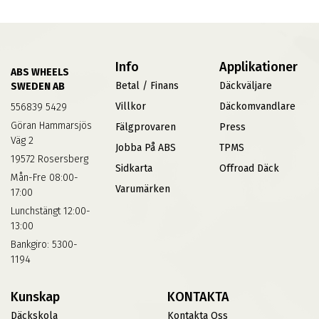
Info
Applikationer
ABS WHEELS
Betal / Finans
Däckväljare
SWEDEN AB
Villkor
Däckomvandlare
556839 5429
Göran Hammarsjös
Fälgprovaren
Press
Väg 2
Jobba På ABS
TPMS
19572 Rosersberg
Sidkarta
Offroad Däck
Mån-Fre 08:00-
Varumärken
17:00
Lunchstängt 12:00-
13:00
Bankgiro: 5300-
1194
Kunskap
KONTAKTA
Däckskola
Kontakta Oss