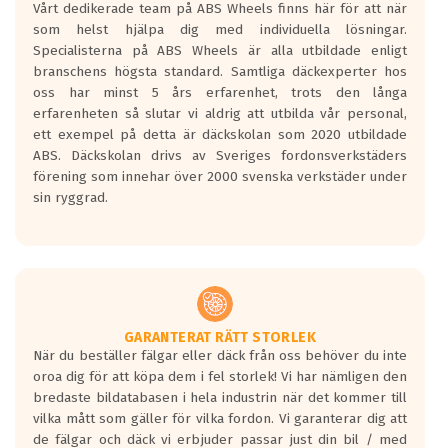
Vårt dedikerade team på ABS Wheels finns här för att när
Betygsskalan är satt A till F. Där A påvisar
som helst hjälpa dig med individuella lösningar.
den kortaste bromssträckan och F är den
Specialisterna på ABS Wheels är alla utbildade enligt
längsta.
branschens högsta standard. Samtliga däckexperter hos
Inga D eller G betyg delas ut för
oss har minst 5 års erfarenhet, trots den långa
personbilar och lätta lastbilar.
erfarenheten så slutar vi aldrig att utbilda vår personal,
Betyget sätts efter ett test där däcken
ett exempel på detta är däckskolan som 2020 utbildade
skall bromsa in på en väg där det ligger
ABS. Däckskolan drivs av Sveriges fordonsverkstäders
0.5-1.5 mm vatten.
förening som innehar över 2000 svenska verkstäder under
I 80km/h kommer skillnaden på
sin ryggrad.
bromssträckan vara fyra billängder( ca
18meter) mellan däck med betyg A
gentemot F.
Bullernivån:
Vid körning i över 50km/h brukar
rullmotståndets ljud överträffa
GARANTERAT RÄTT STORLEK
När du beställer fälgar eller däck från oss behöver du inte
motorljudet.
oroa dig för att köpa dem i fel storlek! Vi har nämligen den
På däckmärkningen kommer det finnas
bredaste bildatabasen i hela industrin när det kommer till
en symbol av ett däck med vågar. Hög
vilka mått som gäller för vilka fordon. Vi garanterar dig att
bullernivå markeras med svarta vågor
de fälgar och däck vi erbjuder passar just din bil / med
medans de vita vågorna påvisar om det är