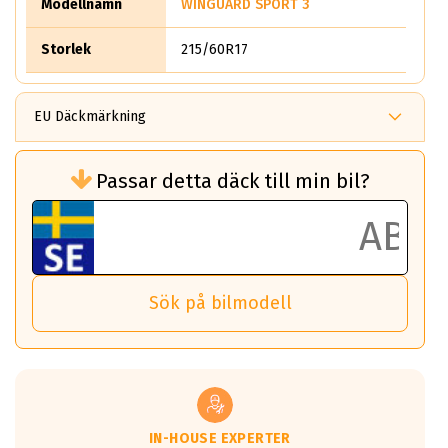
Modellnamn
WINGUARD SPORT 3
Storlek
215/60R17
EU Däckmärkning
Rullmotstånd (Som har en inverkan på
Passar detta däck till min bil?
bränsleförbrukningen)
Det ska vara en betygsskala från klass A
till G för rullmotstånd.
Ett klass A däck kommer ha 6,5% bättre
bränsleförbrukning än ett klass G däck.
Det betyder att om man kör 10,000 km,
Sök på bilmodell
så sparar man 50 liter bränsle med ett
klass A däck gentemot ett klass G däck.
Detta är genomsnittet; beroende på väg
underlaget, vilken rutt du kör, samt
vilken körstil du använder.
Våtgrepp egenskaper:
IN-HOUSE EXPERTER