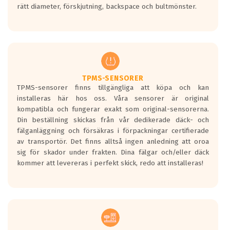
rätt diameter, förskjutning, backspace och bultmönster.
ett tyst däck.
Ett däck med tre svarta vågor uppnår de
europeiska kraven som finns i dagsläget,
men är inte längre tillåtna enligt nya
regelverket som introduceras år 2016.
Ett däck med två svarta vågor är redan
godkända för år 2016 nya regelverk.
TPMS-SENSORER
TPMS-sensorer finns tillgängliga att köpa och kan
Ett däck med en svart våg kommer vara
installeras här hos oss. Våra sensorer är original
minst tre decibel tystare än det
kompatibla och fungerar exakt som original-sensorerna.
regelverk som börjar gälla 2016.
Din beställning skickas från vår dedikerade däck- och
fälganläggning och försäkras i förpackningar certifierade
av transportör. Det finns alltså ingen anledning att oroa
sig för skador under frakten. Dina fälgar och/eller däck
kommer att levereras i perfekt skick, redo att installeras!