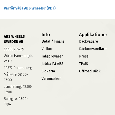
Varför välja ABS Wheels? (PDF)
Info
Applikationer
ABS WHEELS
Betal / Finans
Däckväljare
SWEDEN AB
Villkor
Däckomvandlare
556839 5429
Göran Hammarsjös
Fälgprovaren
Press
Väg 2
Jobba På ABS
TPMS
19572 Rosersberg
Sidkarta
Offroad Däck
Mån-Fre 08:00-
Varumärken
17:00
Lunchstängt 12:00-
13:00
Bankgiro: 5300-
1194