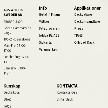
Info
Applikationer
ABS WHEELS
Betal / Finans
Däckväljare
SWEDEN AB
Villkor
Däckomvandlare
556839 5429
Göran Hammarsjös
Fälgprovaren
Press
Väg 2
Jobba På ABS
TPMS
19572 Rosersberg
Sidkarta
Offroad Däck
Mån-Fre 08:00-
Varumärken
17:00
Lunchstängt 12:00-
13:00
Bankgiro: 5300-
1194
Kunskap
KONTAKTA
Däckskola
Kontakta Oss
Blog
Vinterdäck
FAQs