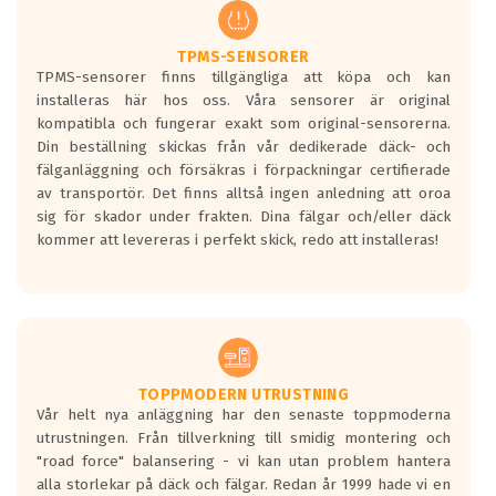
regelverket som introduceras år 2016.
Ett däck med två svarta vågor är redan
godkända för år 2016 nya regelverk.
TPMS-SENSORER
TPMS-sensorer finns tillgängliga att köpa och kan
Ett däck med en svart våg kommer vara
installeras här hos oss. Våra sensorer är original
minst tre decibel tystare än det
kompatibla och fungerar exakt som original-sensorerna.
regelverk som börjar gälla 2016.
Din beställning skickas från vår dedikerade däck- och
fälganläggning och försäkras i förpackningar certifierade
av transportör. Det finns alltså ingen anledning att oroa
sig för skador under frakten. Dina fälgar och/eller däck
kommer att levereras i perfekt skick, redo att installeras!
TOPPMODERN UTRUSTNING
Vår helt nya anläggning har den senaste toppmoderna
utrustningen. Från tillverkning till smidig montering och
"road force" balansering - vi kan utan problem hantera
alla storlekar på däck och fälgar. Redan år 1999 hade vi en