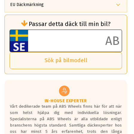
EU Däckmärkning
Rullmotstånd (Som har en inverkan på
Passar detta däck till min bil?
bränsleförbrukningen)
Det ska vara en betygsskala från klass A
till G för rullmotstånd.
Ett klass A däck kommer ha 6,5% bättre
bränsleförbrukning än ett klass G däck.
Det betyder att om man kör 10,000 km,
Sök på bilmodell
så sparar man 50 liter bränsle med ett
klass A däck gentemot ett klass G däck.
Detta är genomsnittet; beroende på väg
underlaget, vilken rutt du kör, samt
vilken körstil du använder.
Våtgrepp egenskaper:
IN-HOUSE EXPERTER
Vårt dedikerade team på ABS Wheels finns här för att när
Betygsskalan är satt A till F. Där A påvisar
som helst hjälpa dig med individuella lösningar.
den kortaste bromssträckan och F är den
Specialisterna på ABS Wheels är alla utbildade enligt
längsta.
branschens högsta standard. Samtliga däckexperter hos
Inga D eller G betyg delas ut för
oss har minst 5 års erfarenhet, trots den långa