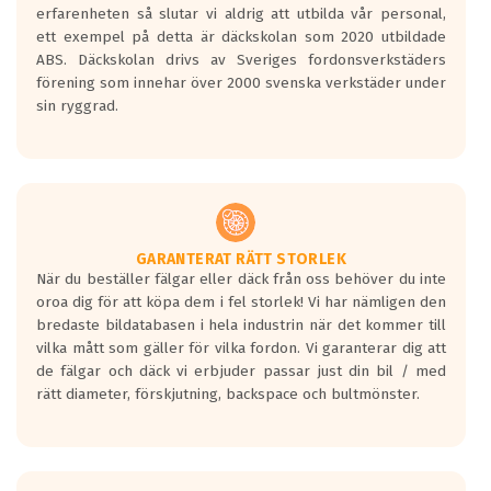
personbilar och lätta lastbilar.
erfarenheten så slutar vi aldrig att utbilda vår personal,
Betyget sätts efter ett test där däcken
ett exempel på detta är däckskolan som 2020 utbildade
skall bromsa in på en väg där det ligger
ABS. Däckskolan drivs av Sveriges fordonsverkstäders
0.5-1.5 mm vatten.
förening som innehar över 2000 svenska verkstäder under
I 80km/h kommer skillnaden på
sin ryggrad.
bromssträckan vara fyra billängder( ca
18meter) mellan däck med betyg A
gentemot F.
Bullernivån:
Vid körning i över 50km/h brukar
rullmotståndets ljud överträffa
GARANTERAT RÄTT STORLEK
När du beställer fälgar eller däck från oss behöver du inte
motorljudet.
oroa dig för att köpa dem i fel storlek! Vi har nämligen den
På däckmärkningen kommer det finnas
bredaste bildatabasen i hela industrin när det kommer till
en symbol av ett däck med vågar. Hög
vilka mått som gäller för vilka fordon. Vi garanterar dig att
bullernivå markeras med svarta vågor
de fälgar och däck vi erbjuder passar just din bil / med
medans de vita vågorna påvisar om det är
rätt diameter, förskjutning, backspace och bultmönster.
ett tyst däck.
Ett däck med tre svarta vågor uppnår de
europeiska kraven som finns i dagsläget,
men är inte längre tillåtna enligt nya