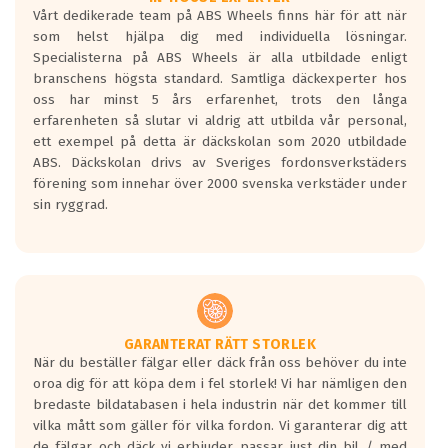
Vårt dedikerade team på ABS Wheels finns här för att när
Betygsskalan är satt A till F. Där A påvisar
som helst hjälpa dig med individuella lösningar.
den kortaste bromssträckan och F är den
Specialisterna på ABS Wheels är alla utbildade enligt
längsta.
branschens högsta standard. Samtliga däckexperter hos
Inga D eller G betyg delas ut för
oss har minst 5 års erfarenhet, trots den långa
personbilar och lätta lastbilar.
erfarenheten så slutar vi aldrig att utbilda vår personal,
Betyget sätts efter ett test där däcken
ett exempel på detta är däckskolan som 2020 utbildade
skall bromsa in på en väg där det ligger
ABS. Däckskolan drivs av Sveriges fordonsverkstäders
0.5-1.5 mm vatten.
förening som innehar över 2000 svenska verkstäder under
I 80km/h kommer skillnaden på
sin ryggrad.
bromssträckan vara fyra billängder( ca
18meter) mellan däck med betyg A
gentemot F.
Bullernivån:
Vid körning i över 50km/h brukar
rullmotståndets ljud överträffa
GARANTERAT RÄTT STORLEK
När du beställer fälgar eller däck från oss behöver du inte
motorljudet.
oroa dig för att köpa dem i fel storlek! Vi har nämligen den
På däckmärkningen kommer det finnas
bredaste bildatabasen i hela industrin när det kommer till
en symbol av ett däck med vågar. Hög
vilka mått som gäller för vilka fordon. Vi garanterar dig att
bullernivå markeras med svarta vågor
de fälgar och däck vi erbjuder passar just din bil / med