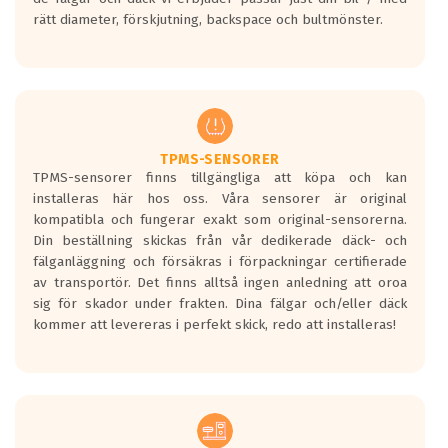
medans de vita vågorna påvisar om det är
rätt diameter, förskjutning, backspace och bultmönster.
ett tyst däck.
Ett däck med tre svarta vågor uppnår de
europeiska kraven som finns i dagsläget,
men är inte längre tillåtna enligt nya
regelverket som introduceras år 2016.
Ett däck med två svarta vågor är redan
godkända för år 2016 nya regelverk.
TPMS-SENSORER
TPMS-sensorer finns tillgängliga att köpa och kan
Ett däck med en svart våg kommer vara
installeras här hos oss. Våra sensorer är original
minst tre decibel tystare än det
kompatibla och fungerar exakt som original-sensorerna.
regelverk som börjar gälla 2016.
Din beställning skickas från vår dedikerade däck- och
fälganläggning och försäkras i förpackningar certifierade
av transportör. Det finns alltså ingen anledning att oroa
sig för skador under frakten. Dina fälgar och/eller däck
kommer att levereras i perfekt skick, redo att installeras!