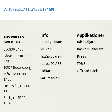
Varför välja ABS Wheels? (PDF)
Info
Applikationer
ABS WHEELS
Betal / Finans
Däckväljare
SWEDEN AB
Villkor
Däckomvandlare
556839 5429
Göran Hammarsjös
Fälgprovaren
Press
Väg 2
Jobba På ABS
TPMS
19572 Rosersberg
Sidkarta
Offroad Däck
Mån-Fre 08:00-
Varumärken
17:00
Lunchstängt 12:00-
13:00
Bankgiro: 5300-
1194