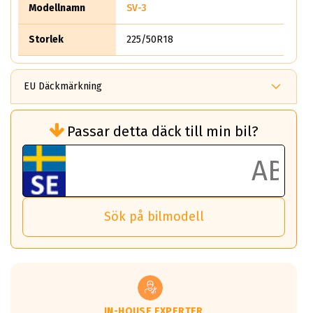
Modellnamn
SV-3
Storlek
225/50R18
EU Däckmärkning
Rullmotstånd (Som har en inverkan på
Passar detta däck till min bil?
bränsleförbrukningen)
Det ska vara en betygsskala från klass A
till G för rullmotstånd.
Ett klass A däck kommer ha 6,5% bättre
bränsleförbrukning än ett klass G däck.
Det betyder att om man kör 10,000 km,
Sök på bilmodell
så sparar man 50 liter bränsle med ett
klass A däck gentemot ett klass G däck.
Detta är genomsnittet; beroende på väg
underlaget, vilken rutt du kör, samt
vilken körstil du använder.
Våtgrepp egenskaper:
IN-HOUSE EXPERTER