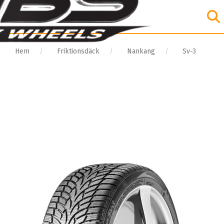
Hem
Friktionsdäck
Nankang
Sv-3