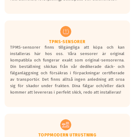
ett tyst däck.
Ett däck med tre svarta vågor uppnår de
europeiska kraven som finns i dagsläget,
men är inte längre tillåtna enligt nya
regelverket som introduceras år 2016.
Ett däck med två svarta vågor är redan
godkända för år 2016 nya regelverk.
TPMS-SENSORER
TPMS-sensorer finns tillgängliga att köpa och kan
Ett däck med en svart våg kommer vara
installeras här hos oss. Våra sensorer är original
minst tre decibel tystare än det
kompatibla och fungerar exakt som original-sensorerna.
regelverk som börjar gälla 2016.
Din beställning skickas från vår dedikerade däck- och
fälganläggning och försäkras i förpackningar certifierade
av transportör. Det finns alltså ingen anledning att oroa
sig för skador under frakten. Dina fälgar och/eller däck
kommer att levereras i perfekt skick, redo att installeras!
TOPPMODERN UTRUSTNING