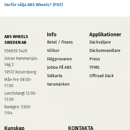
Varför välja ABS Wheels? (PDF)
Info
Applikationer
ABS WHEELS
Betal / Finans
Däckväljare
SWEDEN AB
Villkor
Däckomvandlare
556839 5429
Göran Hammarsjös
Fälgprovaren
Press
Väg 2
Jobba På ABS
TPMS
19572 Rosersberg
Sidkarta
Offroad Däck
Mån-Fre 08:00-
Varumärken
17:00
Lunchstängt 12:00-
13:00
Bankgiro: 5300-
1194
Kunskap
KONTAKTA