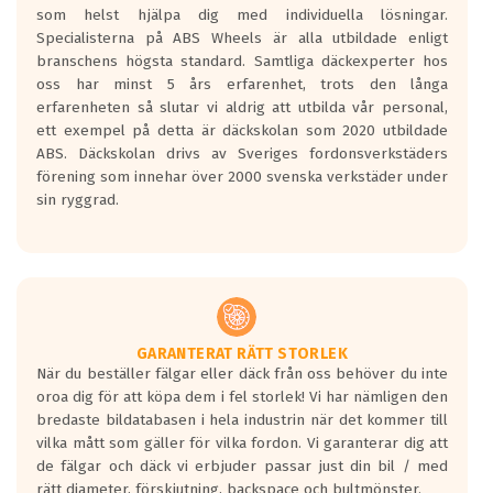
som helst hjälpa dig med individuella lösningar.
den kortaste bromssträckan och F är den
Specialisterna på ABS Wheels är alla utbildade enligt
längsta.
branschens högsta standard. Samtliga däckexperter hos
Inga D eller G betyg delas ut för
oss har minst 5 års erfarenhet, trots den långa
personbilar och lätta lastbilar.
erfarenheten så slutar vi aldrig att utbilda vår personal,
Betyget sätts efter ett test där däcken
ett exempel på detta är däckskolan som 2020 utbildade
skall bromsa in på en väg där det ligger
ABS. Däckskolan drivs av Sveriges fordonsverkstäders
0.5-1.5 mm vatten.
förening som innehar över 2000 svenska verkstäder under
I 80km/h kommer skillnaden på
sin ryggrad.
bromssträckan vara fyra billängder( ca
18meter) mellan däck med betyg A
gentemot F.
Bullernivån:
Vid körning i över 50km/h brukar
rullmotståndets ljud överträffa
GARANTERAT RÄTT STORLEK
När du beställer fälgar eller däck från oss behöver du inte
motorljudet.
oroa dig för att köpa dem i fel storlek! Vi har nämligen den
På däckmärkningen kommer det finnas
bredaste bildatabasen i hela industrin när det kommer till
en symbol av ett däck med vågar. Hög
vilka mått som gäller för vilka fordon. Vi garanterar dig att
bullernivå markeras med svarta vågor
de fälgar och däck vi erbjuder passar just din bil / med
medans de vita vågorna påvisar om det är
rätt diameter, förskjutning, backspace och bultmönster.