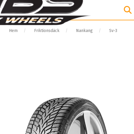
Hem
Friktionsdäck
Nankang
Sv-3