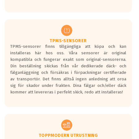
Ett däck med tre svarta vågor uppnår de
europeiska kraven som finns i dagsläget,
men är inte längre tillåtna enligt nya
regelverket som introduceras år 2016.
Ett däck med två svarta vågor är redan
godkända för år 2016 nya regelverk.
TPMS-SENSORER
TPMS-sensorer finns tillgängliga att köpa och kan
Ett däck med en svart våg kommer vara
installeras här hos oss. Våra sensorer är original
minst tre decibel tystare än det
kompatibla och fungerar exakt som original-sensorerna.
regelverk som börjar gälla 2016.
Din beställning skickas från vår dedikerade däck- och
fälganläggning och försäkras i förpackningar certifierade
av transportör. Det finns alltså ingen anledning att oroa
sig för skador under frakten. Dina fälgar och/eller däck
kommer att levereras i perfekt skick, redo att installeras!
TOPPMODERN UTRUSTNING