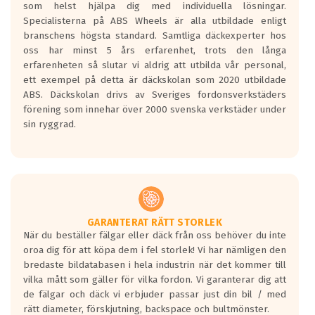
som helst hjälpa dig med individuella lösningar.
den kortaste bromssträckan och F är den
Specialisterna på ABS Wheels är alla utbildade enligt
längsta.
branschens högsta standard. Samtliga däckexperter hos
Inga D eller G betyg delas ut för
oss har minst 5 års erfarenhet, trots den långa
personbilar och lätta lastbilar.
erfarenheten så slutar vi aldrig att utbilda vår personal,
Betyget sätts efter ett test där däcken
ett exempel på detta är däckskolan som 2020 utbildade
skall bromsa in på en väg där det ligger
ABS. Däckskolan drivs av Sveriges fordonsverkstäders
0.5-1.5 mm vatten.
förening som innehar över 2000 svenska verkstäder under
I 80km/h kommer skillnaden på
sin ryggrad.
bromssträckan vara fyra billängder( ca
18meter) mellan däck med betyg A
gentemot F.
Bullernivån:
Vid körning i över 50km/h brukar
rullmotståndets ljud överträffa
GARANTERAT RÄTT STORLEK
När du beställer fälgar eller däck från oss behöver du inte
motorljudet.
oroa dig för att köpa dem i fel storlek! Vi har nämligen den
På däckmärkningen kommer det finnas
bredaste bildatabasen i hela industrin när det kommer till
en symbol av ett däck med vågar. Hög
vilka mått som gäller för vilka fordon. Vi garanterar dig att
bullernivå markeras med svarta vågor
de fälgar och däck vi erbjuder passar just din bil / med
medans de vita vågorna påvisar om det är
rätt diameter, förskjutning, backspace och bultmönster.
ett tyst däck.