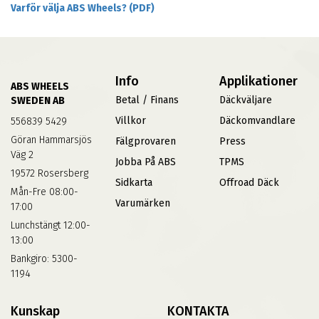
Varför välja ABS Wheels? (PDF)
Info
Applikationer
ABS WHEELS
Betal / Finans
Däckväljare
SWEDEN AB
Villkor
Däckomvandlare
556839 5429
Göran Hammarsjös
Fälgprovaren
Press
Väg 2
Jobba På ABS
TPMS
19572 Rosersberg
Sidkarta
Offroad Däck
Mån-Fre 08:00-
Varumärken
17:00
Lunchstängt 12:00-
13:00
Bankgiro: 5300-
1194
Kunskap
KONTAKTA