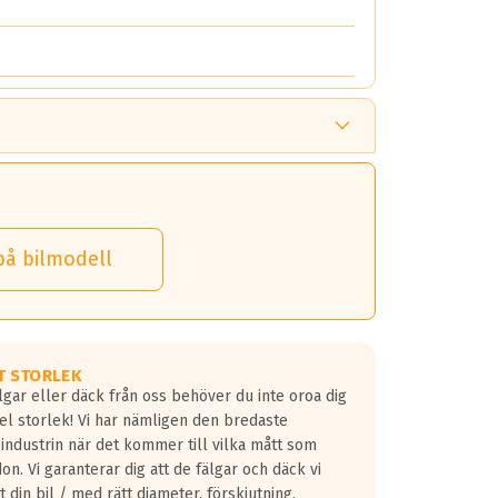
på bilmodell
T STORLEK
lgar eller däck från oss behöver du inte oroa dig
fel storlek! Vi har nämligen den bredaste
 industrin när det kommer till vilka mått som
don. Vi garanterar dig att de fälgar och däck vi
 din bil / med rätt diameter, förskjutning,