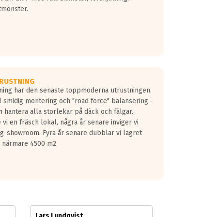
tmönster.
RUSTNING
gning har den senaste toppmoderna utrustningen.
ill smidig montering och "road force" balansering -
 hantera alla storlekar på däck och fälgar.
vi en fräsch lokal, några år senare inviger vi
lg-showroom. Fyra år senare dubblar vi lagret
på närmare 4500 m2
Lars Lundqvist