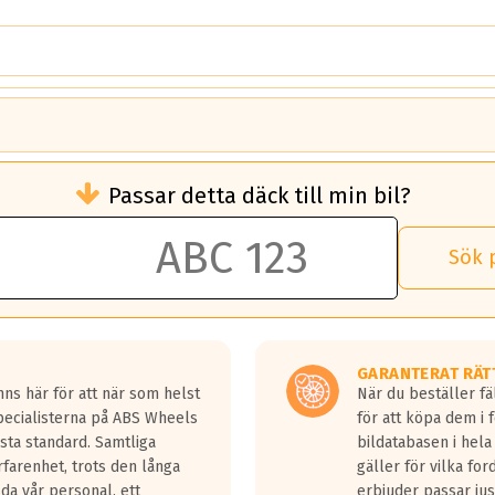
brukningen)
Passar detta däck till min bil?
 rullmotstånd.
brukning än ett klass G däck.
an 50 liter bränsle med ett klass A däck gentemot ett klass G däck.
Sök 
 vilken rutt du kör, samt vilken körstil du använder.
rtaste bromssträckan och F är den längsta.
tta lastbilar.
GARANTERAT RÄT
a in på en väg där det ligger 0.5-1.5 mm vatten.
ns här för att när som helst
När du beställer fä
a fyra billängder( ca 18meter) mellan däck med betyg A gentemot
Specialisterna på ABS Wheels
för att köpa dem i 
sta standard. Samtliga
bildatabasen i hela
rfarenhet, trots den långa
gäller för vilka for
lda vår personal, ett
erbjuder passar just