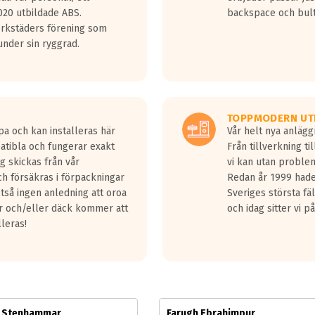
jud överträffa motorljudet.
20 utbildade ABS.
backspace och bul
v ett däck med vågar. Hög bullernivå markeras med svarta vågor
erkstäders förening som
däck.
nder sin ryggrad.
 kraven som finns i dagsläget, men är inte längre tillåtna enligt nya
ör år 2016 nya regelverk.
ecibel tystare än det regelverk som börjar gälla 2016.
TOPPMODERN UT
pa och kan installeras här
Vår helt nya anläg
patibla och fungerar exakt
Från tillverkning t
g skickas från vår
vi kan utan problem
h försäkras i förpackningar
Redan år 1999 hade 
lltså ingen anledning att oroa
Sveriges största fä
ar och/eller däck kommer att
och idag sitter vi 
lleras!
m Stenhammar
Farugh Ebrahimpur