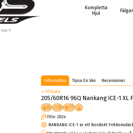
Kompletta
Fälga
Hjul
Ice-1
Information
Tipsa En Vän
Recensioner
Tillbaka
205/60R16 96Q Nankang ICE-1 XL F
71
D
D
Tillv: 2024
NANKANG ICE-1 är ett Nordiskt Friktionsdäck