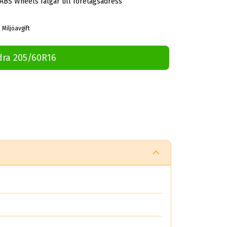
 ABS Wheels fälgar till företagsadress
 Miljöavgift
dra 205/60R16