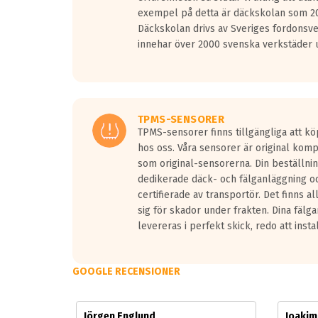
Vid körning i över 50km/h brukar rullmotståndets l
exempel på detta är däckskolan som 20
På däckmärkningen kommer det finnas en symbol a
Däckskolan drivs av Sveriges fordonsv
medans de vita vågorna påvisar om det är ett tyst 
innehar över 2000 svenska verkstäder u
Ett däck med tre svarta vågor uppnår de europeiska
regelverket som introduceras år 2016.
Ett däck med två svarta vågor är redan godkända f
Ett däck med en svart våg kommer vara minst tre d
TPMS-SENSORER
TPMS-sensorer finns tillgängliga att kö
hos oss. Våra sensorer är original kom
som original-sensorerna. Din beställnin
dedikerade däck- och fälganläggning oc
certifierade av transportör. Det finns a
sig för skador under frakten. Dina fälg
levereras i perfekt skick, redo att insta
GOOGLE RECENSIONER
Jörgen Englund
Joaki