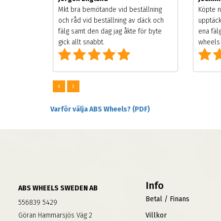
songen.
Mkt bra bemötande vid beställning
Köpte n
g men
och råd vid beställning av däck och
upptäck
digt
fälg samt den dag jag åkte för byte
ena fäl
om alla
gick allt snabbt.
wheels 
Varför välja ABS Wheels? (PDF)
Info
ABS WHEELS SWEDEN AB
Betal / Finans
556839 5429
Göran Hammarsjös Väg 2
Villkor