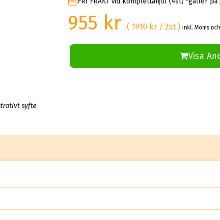
FRI FRAKT vid komplettahjul (4st) *gäller på
955 kr
( 1910 kr / 2st )
inkl. Moms och
Visa An
trativt syfte