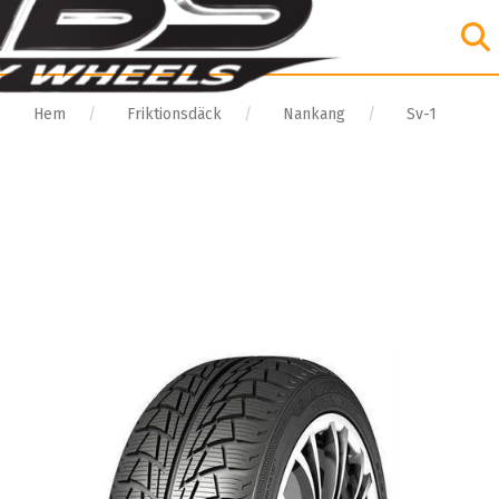
Hem
Friktionsdäck
Nankang
Sv-1