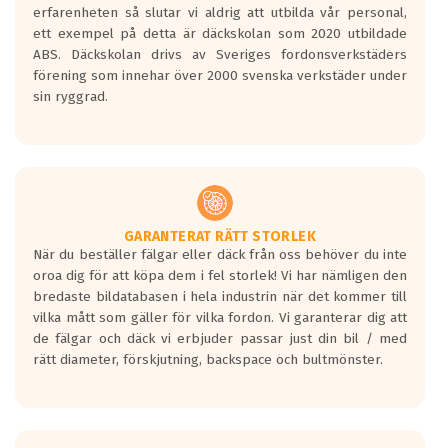
personbilar och lätta lastbilar.
erfarenheten så slutar vi aldrig att utbilda vår personal,
Betyget sätts efter ett test där däcken
ett exempel på detta är däckskolan som 2020 utbildade
skall bromsa in på en väg där det ligger
ABS. Däckskolan drivs av Sveriges fordonsverkstäders
0.5-1.5 mm vatten.
förening som innehar över 2000 svenska verkstäder under
I 80km/h kommer skillnaden på
sin ryggrad.
bromssträckan vara fyra billängder( ca
18meter) mellan däck med betyg A
gentemot F.
Bullernivån:
Vid körning i över 50km/h brukar
rullmotståndets ljud överträffa
GARANTERAT RÄTT STORLEK
När du beställer fälgar eller däck från oss behöver du inte
motorljudet.
oroa dig för att köpa dem i fel storlek! Vi har nämligen den
På däckmärkningen kommer det finnas
bredaste bildatabasen i hela industrin när det kommer till
en symbol av ett däck med vågar. Hög
vilka mått som gäller för vilka fordon. Vi garanterar dig att
bullernivå markeras med svarta vågor
de fälgar och däck vi erbjuder passar just din bil / med
medans de vita vågorna påvisar om det är
rätt diameter, förskjutning, backspace och bultmönster.
ett tyst däck.
Ett däck med tre svarta vågor uppnår de
europeiska kraven som finns i dagsläget,
men är inte längre tillåtna enligt nya