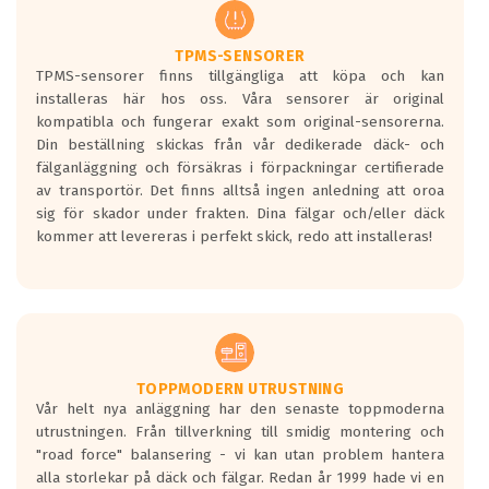
regelverket som introduceras år 2016.
Ett däck med två svarta vågor är redan
godkända för år 2016 nya regelverk.
TPMS-SENSORER
TPMS-sensorer finns tillgängliga att köpa och kan
Ett däck med en svart våg kommer vara
installeras här hos oss. Våra sensorer är original
minst tre decibel tystare än det
kompatibla och fungerar exakt som original-sensorerna.
regelverk som börjar gälla 2016.
Din beställning skickas från vår dedikerade däck- och
fälganläggning och försäkras i förpackningar certifierade
av transportör. Det finns alltså ingen anledning att oroa
sig för skador under frakten. Dina fälgar och/eller däck
kommer att levereras i perfekt skick, redo att installeras!
TOPPMODERN UTRUSTNING
Vår helt nya anläggning har den senaste toppmoderna
utrustningen. Från tillverkning till smidig montering och
"road force" balansering - vi kan utan problem hantera
alla storlekar på däck och fälgar. Redan år 1999 hade vi en