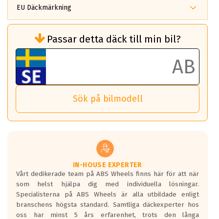
EU Däckmärkning
Rullmotstånd (Som har en inverkan på
Passar detta däck till min bil?
bränsleförbrukningen)
Det ska vara en betygsskala från klass A
till G för rullmotstånd.
Ett klass A däck kommer ha 6,5% bättre
bränsleförbrukning än ett klass G däck.
Det betyder att om man kör 10,000 km,
Sök på bilmodell
så sparar man 50 liter bränsle med ett
klass A däck gentemot ett klass G däck.
Detta är genomsnittet; beroende på väg
underlaget, vilken rutt du kör, samt
vilken körstil du använder.
Våtgrepp egenskaper:
IN-HOUSE EXPERTER
Vårt dedikerade team på ABS Wheels finns här för att när
Betygsskalan är satt A till F. Där A påvisar
som helst hjälpa dig med individuella lösningar.
den kortaste bromssträckan och F är den
Specialisterna på ABS Wheels är alla utbildade enligt
längsta.
branschens högsta standard. Samtliga däckexperter hos
Inga D eller G betyg delas ut för
oss har minst 5 års erfarenhet, trots den långa