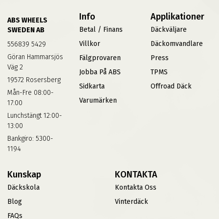
Info
Applikationer
ABS WHEELS
Betal / Finans
Däckväljare
SWEDEN AB
Villkor
Däckomvandlare
556839 5429
Göran Hammarsjös
Fälgprovaren
Press
Väg 2
Jobba På ABS
TPMS
19572 Rosersberg
Sidkarta
Offroad Däck
Mån-Fre 08:00-
Varumärken
17:00
Lunchstängt 12:00-
13:00
Bankgiro: 5300-
1194
Kunskap
KONTAKTA
Däckskola
Kontakta Oss
Blog
Vinterdäck
FAQs