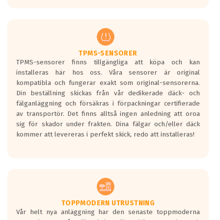
europeiska kraven som finns i dagsläget,
men är inte längre tillåtna enligt nya
regelverket som introduceras år 2016.
Ett däck med två svarta vågor är redan
godkända för år 2016 nya regelverk.
TPMS-SENSORER
TPMS-sensorer finns tillgängliga att köpa och kan
Ett däck med en svart våg kommer vara
installeras här hos oss. Våra sensorer är original
minst tre decibel tystare än det
kompatibla och fungerar exakt som original-sensorerna.
regelverk som börjar gälla 2016.
Din beställning skickas från vår dedikerade däck- och
fälganläggning och försäkras i förpackningar certifierade
av transportör. Det finns alltså ingen anledning att oroa
sig för skador under frakten. Dina fälgar och/eller däck
kommer att levereras i perfekt skick, redo att installeras!
TOPPMODERN UTRUSTNING
Vår helt nya anläggning har den senaste toppmoderna