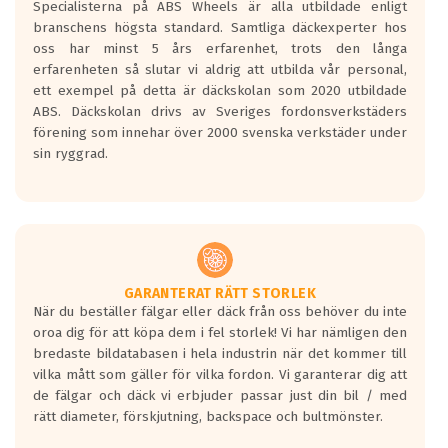
Specialisterna på ABS Wheels är alla utbildade enligt
längsta.
branschens högsta standard. Samtliga däckexperter hos
Inga D eller G betyg delas ut för
oss har minst 5 års erfarenhet, trots den långa
personbilar och lätta lastbilar.
erfarenheten så slutar vi aldrig att utbilda vår personal,
Betyget sätts efter ett test där däcken
ett exempel på detta är däckskolan som 2020 utbildade
skall bromsa in på en väg där det ligger
ABS. Däckskolan drivs av Sveriges fordonsverkstäders
0.5-1.5 mm vatten.
förening som innehar över 2000 svenska verkstäder under
I 80km/h kommer skillnaden på
sin ryggrad.
bromssträckan vara fyra billängder( ca
18meter) mellan däck med betyg A
gentemot F.
Bullernivån:
Vid körning i över 50km/h brukar
rullmotståndets ljud överträffa
GARANTERAT RÄTT STORLEK
När du beställer fälgar eller däck från oss behöver du inte
motorljudet.
oroa dig för att köpa dem i fel storlek! Vi har nämligen den
På däckmärkningen kommer det finnas
bredaste bildatabasen i hela industrin när det kommer till
en symbol av ett däck med vågar. Hög
vilka mått som gäller för vilka fordon. Vi garanterar dig att
bullernivå markeras med svarta vågor
de fälgar och däck vi erbjuder passar just din bil / med
medans de vita vågorna påvisar om det är
rätt diameter, förskjutning, backspace och bultmönster.
ett tyst däck.
Ett däck med tre svarta vågor uppnår de