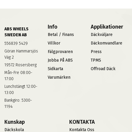
Info
Applikationer
ABS WHEELS
Betal / Finans
Däckväljare
SWEDEN AB
Villkor
Däckomvandlare
556839 5429
Göran Hammarsjös
Fälgprovaren
Press
Väg 2
Jobba På ABS
TPMS
19572 Rosersberg
Sidkarta
Offroad Däck
Mån-Fre 08:00-
Varumärken
17:00
Lunchstängt 12:00-
13:00
Bankgiro: 5300-
1194
Kunskap
KONTAKTA
Däckskola
Kontakta Oss