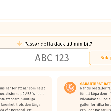
brukningen)
Passar detta däck till min bil?
 rullmotstånd.
brukning än ett klass G däck.
an 50 liter bränsle med ett klass A däck gentemot ett klass G däck.
Sök 
 vilken rutt du kör, samt vilken körstil du använder.
rtaste bromssträckan och F är den längsta.
tta lastbilar.
GARANTERAT RÄT
a in på en väg där det ligger 0.5-1.5 mm vatten.
ns här för att när som helst
När du beställer fä
a fyra billängder( ca 18meter) mellan däck med betyg A gentemot
Specialisterna på ABS Wheels
för att köpa dem i 
sta standard. Samtliga
bildatabasen i hela
rfarenhet, trots den långa
gäller för vilka for
lda vår personal, ett
erbjuder passar just