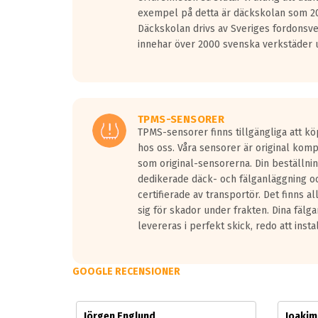
Vid körning i över 50km/h brukar rullmotståndets l
exempel på detta är däckskolan som 20
På däckmärkningen kommer det finnas en symbol a
Däckskolan drivs av Sveriges fordonsv
medans de vita vågorna påvisar om det är ett tyst 
innehar över 2000 svenska verkstäder u
Ett däck med tre svarta vågor uppnår de europeiska
regelverket som introduceras år 2016.
Ett däck med två svarta vågor är redan godkända f
Ett däck med en svart våg kommer vara minst tre d
TPMS-SENSORER
TPMS-sensorer finns tillgängliga att kö
hos oss. Våra sensorer är original kom
som original-sensorerna. Din beställnin
dedikerade däck- och fälganläggning oc
certifierade av transportör. Det finns a
sig för skador under frakten. Dina fälg
levereras i perfekt skick, redo att insta
GOOGLE RECENSIONER
Jörgen Englund
Joaki