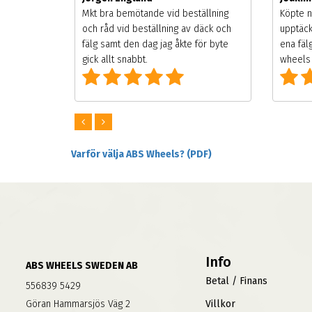
songen.
Mkt bra bemötande vid beställning
Köpte n
g men
och råd vid beställning av däck och
upptäck
digt
fälg samt den dag jag åkte för byte
ena fäl
om alla
gick allt snabbt.
wheels 
Varför välja ABS Wheels? (PDF)
Info
ABS WHEELS SWEDEN AB
Betal / Finans
556839 5429
Göran Hammarsjös Väg 2
Villkor