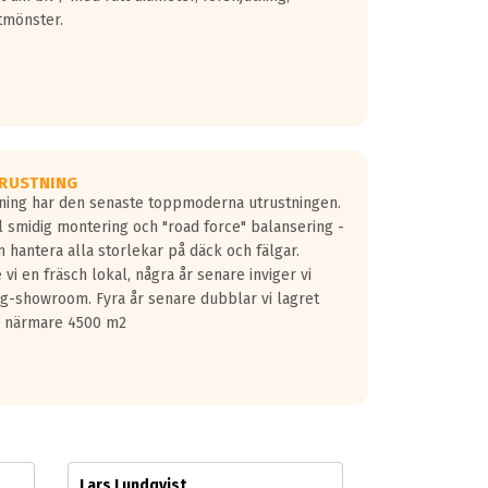
tmönster.
RUSTNING
gning har den senaste toppmoderna utrustningen.
ill smidig montering och "road force" balansering -
 hantera alla storlekar på däck och fälgar.
vi en fräsch lokal, några år senare inviger vi
lg-showroom. Fyra år senare dubblar vi lagret
på närmare 4500 m2
Lars Lundqvist