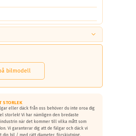
på bilmodell
T STORLEK
lgar eller däck från oss behöver du inte oroa dig
fel storlek! Vi har nämligen den bredaste
 industrin när det kommer till vilka mått som
don. Vi garanterar dig att de fälgar och däck vi
 din bil / med rätt diameter, förskjutning,