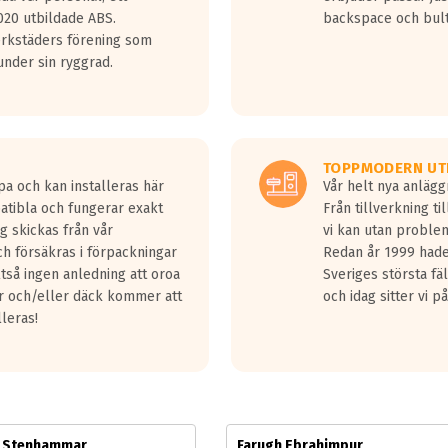
jud överträffa motorljudet.
20 utbildade ABS.
backspace och bul
v ett däck med vågar. Hög bullernivå markeras med svarta vågor
erkstäders förening som
däck.
nder sin ryggrad.
 kraven som finns i dagsläget, men är inte längre tillåtna enligt nya
ör år 2016 nya regelverk.
ecibel tystare än det regelverk som börjar gälla 2016.
TOPPMODERN UT
pa och kan installeras här
Vår helt nya anläg
patibla och fungerar exakt
Från tillverkning t
g skickas från vår
vi kan utan problem
h försäkras i förpackningar
Redan år 1999 hade 
lltså ingen anledning att oroa
Sveriges största fä
ar och/eller däck kommer att
och idag sitter vi 
lleras!
m Stenhammar
Farugh Ebrahimpur