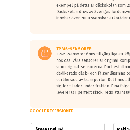
Vid körning i över 50km/h brukar rullmotståndets l
exempel på detta är däckskolan som 20
På däckmärkningen kommer det finnas en symbol a
Däckskolan drivs av Sveriges fordonsv
medans de vita vågorna påvisar om det är ett tyst 
innehar över 2000 svenska verkstäder u
Ett däck med tre svarta vågor uppnår de europeiska
regelverket som introduceras år 2016.
Ett däck med två svarta vågor är redan godkända f
Ett däck med en svart våg kommer vara minst tre d
TPMS-SENSORER
TPMS-sensorer finns tillgängliga att kö
hos oss. Våra sensorer är original kom
som original-sensorerna. Din beställnin
dedikerade däck- och fälganläggning oc
certifierade av transportör. Det finns a
sig för skador under frakten. Dina fälg
levereras i perfekt skick, redo att insta
GOOGLE RECENSIONER
Jörgen Englund
Joaki