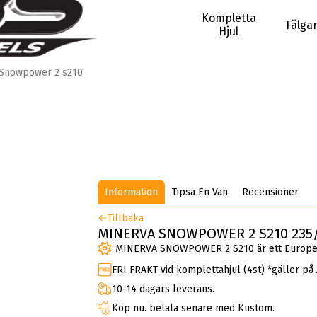
Kompletta
Fälga
Hjul
Snowpower 2 s210
Information
Tipsa En Vän
Recensioner
Tillbaka
MINERVA SNOWPOWER 2 S210 235/5
MINERVA SNOWPOWER 2 S210 är ett Europeis
FRI FRAKT vid komplettahjul (4st) *gäller på
10-14 dagars leverans.
Köp nu. betala senare med Kustom.