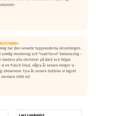
tmönster.
RUSTNING
gning har den senaste toppmoderna utrustningen.
ill smidig montering och "road force" balansering -
 hantera alla storlekar på däck och fälgar.
vi en fräsch lokal, några år senare inviger vi
lg-showroom. Fyra år senare dubblar vi lagret
på närmare 4500 m2
Lars Lundqvist