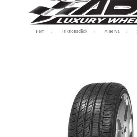
Hem
Friktionsdäck
Minerva