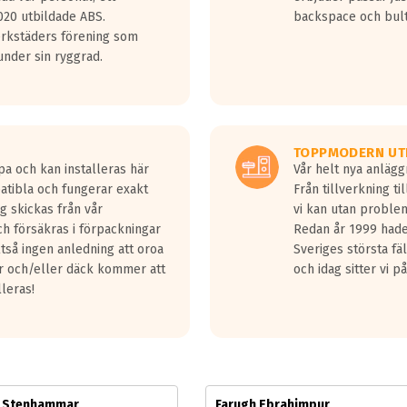
jud överträffa motorljudet.
20 utbildade ABS.
backspace och bul
v ett däck med vågar. Hög bullernivå markeras med svarta vågor
erkstäders förening som
däck.
nder sin ryggrad.
 kraven som finns i dagsläget, men är inte längre tillåtna enligt nya
ör år 2016 nya regelverk.
ecibel tystare än det regelverk som börjar gälla 2016.
TOPPMODERN UT
pa och kan installeras här
Vår helt nya anläg
patibla och fungerar exakt
Från tillverkning t
g skickas från vår
vi kan utan problem
h försäkras i förpackningar
Redan år 1999 hade 
lltså ingen anledning att oroa
Sveriges största fä
ar och/eller däck kommer att
och idag sitter vi 
lleras!
m Stenhammar
Farugh Ebrahimpur