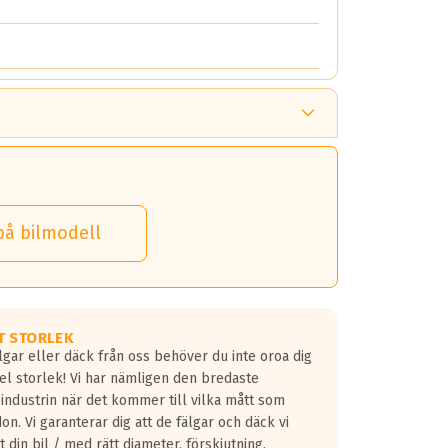
på bilmodell
T STORLEK
lgar eller däck från oss behöver du inte oroa dig
fel storlek! Vi har nämligen den bredaste
 industrin när det kommer till vilka mått som
don. Vi garanterar dig att de fälgar och däck vi
 din bil / med rätt diameter, förskjutning,