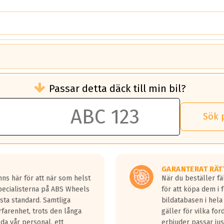
brukningen)
Passar detta däck till min bil?
 rullmotstånd.
brukning än ett klass G däck.
an 50 liter bränsle med ett klass A däck gentemot ett klass G däck.
Sök 
 vilken rutt du kör, samt vilken körstil du använder.
rtaste bromssträckan och F är den längsta.
tta lastbilar.
GARANTERAT RÄT
a in på en väg där det ligger 0.5-1.5 mm vatten.
ns här för att när som helst
När du beställer fä
a fyra billängder( ca 18meter) mellan däck med betyg A gentemot
Specialisterna på ABS Wheels
för att köpa dem i 
sta standard. Samtliga
bildatabasen i hela
rfarenhet, trots den långa
gäller för vilka for
lda vår personal, ett
erbjuder passar just