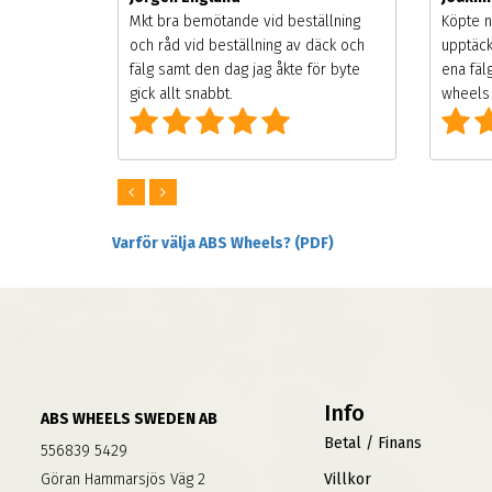
songen.
Mkt bra bemötande vid beställning
Köpte n
g men
och råd vid beställning av däck och
upptäck
digt
fälg samt den dag jag åkte för byte
ena fäl
om alla
gick allt snabbt.
wheels 
Varför välja ABS Wheels? (PDF)
Info
ABS WHEELS SWEDEN AB
Betal / Finans
556839 5429
Göran Hammarsjös Väg 2
Villkor